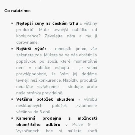
Co nabízíme:
Nejlepší ceny na českém trhu
u většiny
produktů. Máte levnější nabídku od
konkurence? Zavolejte nám a my ji
dorovnáme!
Nej
š
ir
ší
v
ý
b
ě
r
- nemusíte jinam, vše
seženete zde. Můžete se na nás obrátit i s
poptávkou po zboží, které momentálně
není v nabídce eshopu - je velmi
pravděpodobné, že Vám jej dodáme
levněji, než konkurence. Nabídku produktů
neustále rozšiřujeme - sledujte proto
naše stránky pravidelně.
Většina položek skladem
- výrobu
neskladových položek zvládneme
většinou do 3 dnů.
Kamenná prodejna s možností
okamžitého odběru
v Praze 9 -
Vysočanech, kde si můžete zboží