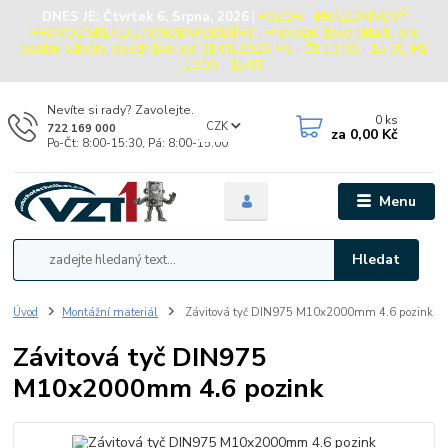
DNES JE:
Čtvrtek 6. Srpna, 2026
|
POZOR - PRÁZDNINOVÝ
PROVOZ SKLADU / OSOBNÍ ODBĚRY - Provozní doba skladu pro
osobní odběry objednávek do 31.08.2026: Po - Čt: 13:00 - 15:30, Pá:
13:00 - 15:00
Nevíte si rady? Zavolejte.
0
ks
CZK
722 169 000
za
0,00 Kč
Po-Čt: 8:00-15:30, Pá: 8:00-15:00
Menu
Hledat
Úvod
Montážní materiál
Závitová tyč DIN975 M10x2000mm 4.6 pozink
Závitová tyč DIN975
M10x2000mm 4.6 pozink