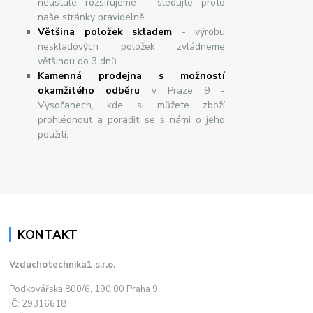
neustále rozšiřujeme - sledujte proto
naše stránky pravidelně.
Většina položek skladem
- výrobu
neskladových položek zvládneme
většinou do 3 dnů.
Kamenná prodejna s možností
okamžitého odběru
v Praze 9 -
Vysočanech, kde si můžete zboží
prohlédnout a poradit se s námi o jeho
použití.
KONTAKT
Vzduchotechnika1 s.r.o.
Podkovářská 800/6, 190 00 Praha 9
IČ: 29316618