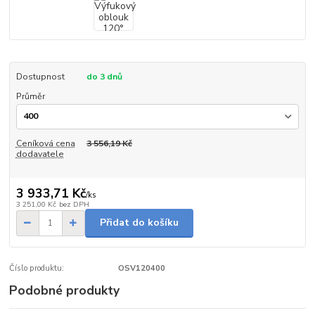
Dostupnost
do 3 dnů
Průměr
Ceníková cena
3 556,19 Kč
dodavatele
3 933,71 Kč
/
ks
3 251,00 Kč
bez DPH
Přidat do košíku
Číslo produktu:
OSV120400
Podobné produkty