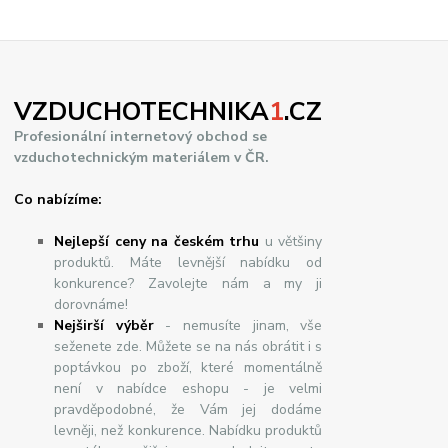
VZDUCHOTECHNIKA
1
.CZ
Profesionální internetový obchod se
vzduchotechnickým materiálem v ČR.
Co nabízíme:
Nejlepší ceny na českém trhu
u většiny
produktů. Máte levnější nabídku od
konkurence? Zavolejte nám a my ji
dorovnáme!
Nej
š
ir
ší
v
ý
b
ě
r
- nemusíte jinam, vše
seženete zde. Můžete se na nás obrátit i s
poptávkou po zboží, které momentálně
není v nabídce eshopu - je velmi
pravděpodobné, že Vám jej dodáme
levněji, než konkurence. Nabídku produktů