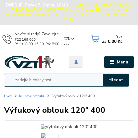
DNES JE:
Pátek 7. Srpna, 2026
|
POZOR - PRÁZDNINOVÝ PROVOZ
SKLADU / OSOBNÍ ODBĚRY - Provozní doba skladu pro osobní
odběry objednávek do 31.08.2026: Po - Čt: 13:00 - 15:30, Pá: 13:00 -
15:00
Nevíte si rady? Zavolejte.
0
ks
CZK
722 169 000
za
0,00 Kč
Po-Čt: 8:00-15:30, Pá: 8:00-15:00
Menu
Hledat
Úvod
Kruhové potrubí
Výfukový oblouk 120° 400
Výfukový oblouk 120° 400