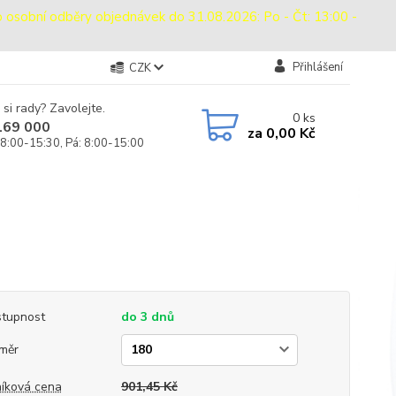
bní odběry objednávek do 31.08.2026: Po - Čt: 13:00 -
Přihlášení
CZK
 si rady? Zavolejte.
0
ks
169 000
za
0,00 Kč
 8:00-15:30, Pá: 8:00-15:00
tupnost
do 3 dnů
měr
íková cena
901,45 Kč