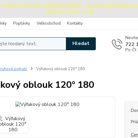
OVOZ SKLADU / OSOBNÍ ODBĚRY - Provozní doba skladu pro oso
15:30, Pá: 13:00 - 15:00
ínky
Poptávky
Velkoobchod
Kontakty
Nevíte
Hledat
722 
Po-Čt:
ruhové potrubí
Výfukový oblouk 120° 180
kový oblouk 120° 180
Dos
Prů
Cen