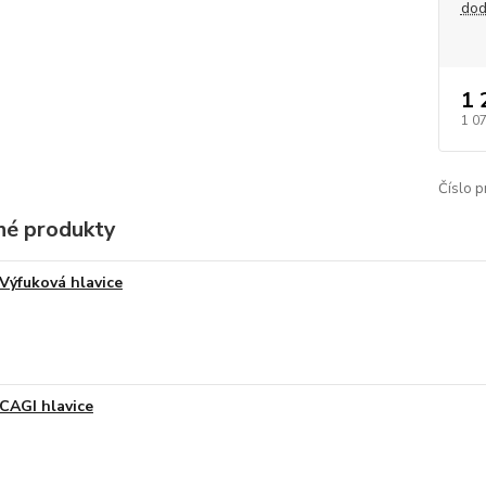
dod
1 
1 0
Číslo p
é produkty
Výfuková hlavice
CAGI hlavice