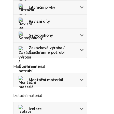
Filtrační prvky
Revizní díly
Servopohony
Zakázková výroba /
Čtyřhranné potrubí
Montážní materiál
Montážní materiál
Izolační materiál
Izolace