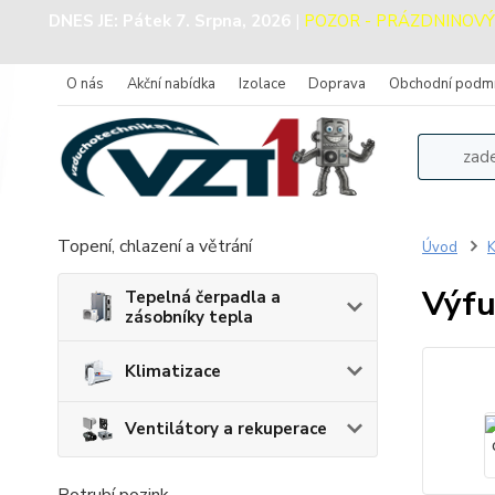
DNES JE:
Pátek 7. Srpna, 2026
|
POZOR - PRÁZDNINOVÝ PR
O nás
Akční nabídka
Izolace
Doprava
Obchodní podm
Topení, chlazení a větrání
Úvod
K
Výfu
Tepelná čerpadla a
zásobníky tepla
Klimatizace
Ventilátory a rekuperace