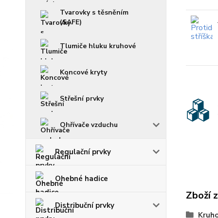
Tvarovky s těsněním
(SAFE)
Tlumiče hluku kruhové
Koncové kryty
Střešní prvky
Ohřívače vzduchu
Regulační prvky
Ohebné hadice
Zboží 
Distribuční prvky
Kruho