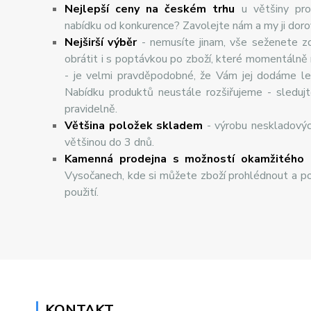
Nejlepší ceny na českém trhu
u většiny pro
nabídku od konkurence? Zavolejte nám a my ji dor
Nej
š
ir
ší
v
ý
b
ě
r
- nemusíte jinam, vše seženete z
obrátit i s poptávkou po zboží, které momentálně
- je velmi pravděpodobné, že Vám jej dodáme lev
Nabídku produktů neustále rozšiřujeme - sleduj
pravidelně.
Většina položek skladem
- výrobu neskladový
většinou do 3 dnů.
Kamenná prodejna s možností okamžitého 
Vysočanech, kde si můžete zboží prohlédnout a po
použití.
KONTAKT