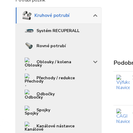
Potrubí pozink
Kruhové potrubí
Systém RECUPERALL
Rovné potrubí
Podobn
Oblouky / kolena
Přechody / redukce
Odbočky
Spojky
Kanálové nástavce