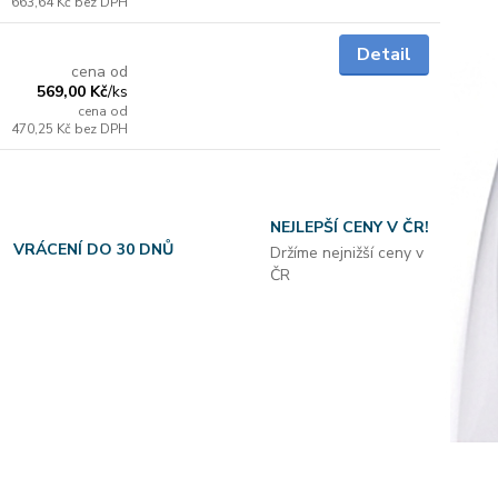
663,64 Kč
bez DPH
Skladem
Detail
cena od
569,00 Kč
/
ks
cena od
470,25 Kč
bez DPH
NEJLEPŠÍ CENY V ČR!
VRÁCENÍ DO 30 DNŮ
Držíme nejnižší ceny v
ČR