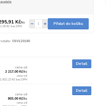
avatele
295,91 Kč
/
ks
Přidat do košíku
71,00 Kč
bez DPH
roduktu:
OSV120180
Skladem
Detail
cena od
2 217,00 Kč
/
ks
cena od
1 832,23 Kč
bez DPH
Skladem
Detail
cena od
803,00 Kč
/
ks
cena od