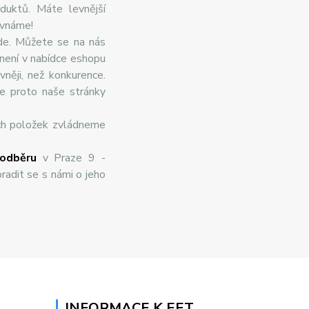
duktů. Máte levnější
ovnáme!
de. Můžete se na nás
 není v nabídce eshopu
něji, než konkurence.
te proto naše stránky
ch položek zvládneme
odběru
v Praze 9 -
radit se s námi o jeho
INFORMACE K EET