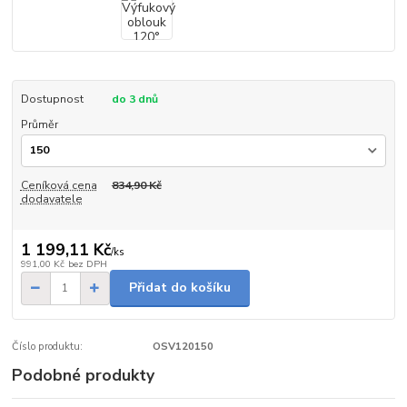
Dostupnost
do 3 dnů
Průměr
Ceníková cena
834,90 Kč
dodavatele
1 199,11 Kč
/
ks
991,00 Kč
bez DPH
Přidat do košíku
Číslo produktu:
OSV120150
Podobné produkty