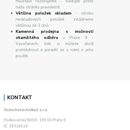
neustále rozšiřujeme - sledujte proto
naše stránky pravidelně.
Většina položek skladem
- výrobu
neskladových položek zvládneme
většinou do 3 dnů.
Kamenná prodejna s možností
okamžitého odběru
v Praze 9 -
Vysočanech, kde si můžete zboží
prohlédnout a poradit se s námi o jeho
použití.
KONTAKT
Vzduchotechnika1 s.r.o.
Podkovářská 800/6, 190 00 Praha 9
IČ: 29316618