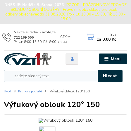
DNES JE:
Neděle 9. Srpna, 2026
|
POZOR - PRÁZDNINOVÝ PROVOZ
SKLADU / OSOBNÍ ODBĚRY - Provozní doba skladu pro osobní
odběry objednávek do 31.08.2026: Po - Čt: 13:00 - 15:30, Pá: 13:00 -
15:00
Nevíte si rady? Zavolejte.
0
ks
CZK
722 169 000
za
0,00 Kč
Po-Čt: 8:00-15:30, Pá: 8:00-15:00
Menu
Hledat
Úvod
Kruhové potrubí
Výfukový oblouk 120° 150
Výfukový oblouk 120° 150