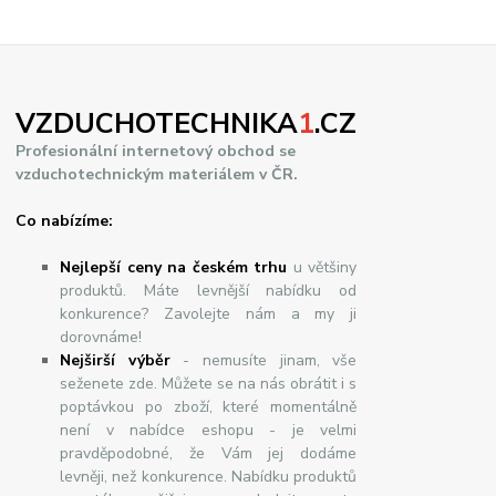
VZDUCHOTECHNIKA
1
.CZ
Profesionální internetový obchod se
vzduchotechnickým materiálem v ČR.
Co nabízíme:
Nejlepší ceny na českém trhu
u většiny
produktů. Máte levnější nabídku od
konkurence? Zavolejte nám a my ji
dorovnáme!
Nej
š
ir
ší
v
ý
b
ě
r
- nemusíte jinam, vše
seženete zde. Můžete se na nás obrátit i s
poptávkou po zboží, které momentálně
není v nabídce eshopu - je velmi
pravděpodobné, že Vám jej dodáme
levněji, než konkurence. Nabídku produktů