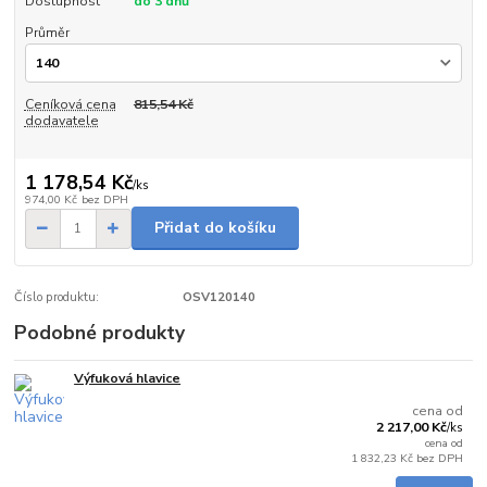
Dostupnost
do 3 dnů
Průměr
Ceníková cena
815,54 Kč
dodavatele
1 178,54 Kč
/
ks
974,00 Kč
bez DPH
Přidat do košíku
Číslo produktu:
OSV120140
Podobné produkty
Výfuková hlavice
Skladem
cena od
2 217,00 Kč
/
ks
cena od
1 832,23 Kč
bez DPH