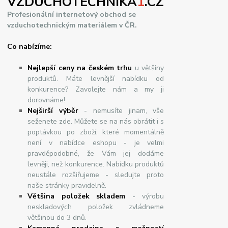
VZDUCHOTECHNIKA
1
.CZ
Profesionální internetový obchod se
vzduchotechnickým materiálem v ČR.
Co nabízíme:
Nejlepší ceny na českém trhu
u většiny
produktů. Máte levnější nabídku od
konkurence? Zavolejte nám a my ji
dorovnáme!
Nej
š
ir
ší
v
ý
b
ě
r
- nemusíte jinam, vše
seženete zde. Můžete se na nás obrátit i s
poptávkou po zboží, které momentálně
není v nabídce eshopu - je velmi
pravděpodobné, že Vám jej dodáme
levněji, než konkurence. Nabídku produktů
neustále rozšiřujeme - sledujte proto
naše stránky pravidelně.
Většina položek skladem
- výrobu
neskladových položek zvládneme
většinou do 3 dnů.