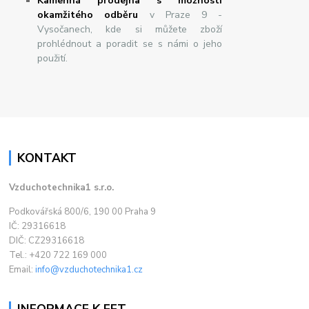
Kamenná prodejna s možností
okamžitého odběru
v Praze 9 -
Vysočanech, kde si můžete zboží
prohlédnout a poradit se s námi o jeho
použití.
KONTAKT
Vzduchotechnika1 s.r.o.
Podkovářská 800/6, 190 00 Praha 9
IČ: 29316618
DIČ: CZ29316618
Tel.: +420 722 169 000
Email:
info@vzduchotechnika1.cz
INFORMACE K EET