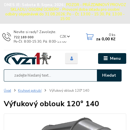
DNES JE:
Sobota 8. Srpna, 2026
|
POZOR - PRÁZDNINOVÝ PROVOZ
SKLADU / OSOBNÍ ODBĚRY - Provozní doba skladu pro osobní
odběry objednávek do 31.08.2026: Po - Čt: 13:00 - 15:30, Pá: 13:00 -
15:00
Nevíte si rady? Zavolejte.
0
ks
CZK
722 169 000
za
0,00 Kč
Po-Čt: 8:00-15:30, Pá: 8:00-15:00
Menu
Hledat
Úvod
Kruhové potrubí
Výfukový oblouk 120° 140
Výfukový oblouk 120° 140