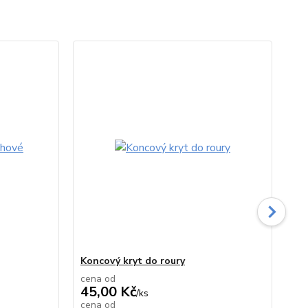
TO
Koncový kryt do roury
Ob
cena od
ce
45,00 Kč
54
/
ks
cena od
ce