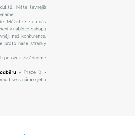
duktů. Máte levnější
ovnáme!
de. Můžete se na nás
 není v nabídce eshopu
něji, než konkurence.
te proto naše stránky
ch položek zvládneme
odběru
v Praze 9 -
radit se s námi o jeho