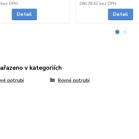
Skladem
č
bez DPH
286,78 Kč
bez DPH
Detail
Detail
zařazeno v kategoriích
vé potrubí
Rovné potrubí