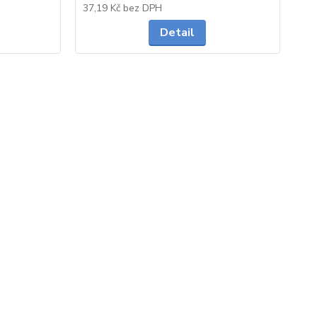
Skladem
Skladem
37,19 Kč
bez DPH
44
Detail