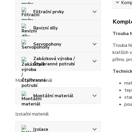
Kompl
Filtrační prvky
Komple
Revizní díly
Trouba 
Servopohony
Trouba hl
kratších 
Zakázková výroba /
přímo, pr
Čtyřhranné potrubí
Technic
Montážní materiál
mat
tep
Montážní materiál
sta
pou
Izolační materiál
Izolace