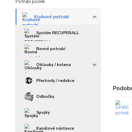
Potrubí pozink
Kruhové potrubí
Systém RECUPERALL
Rovné potrubí
Oblouky / kolena
Přechody / redukce
Podobn
Odbočky
Spojky
Kanálové nástavce