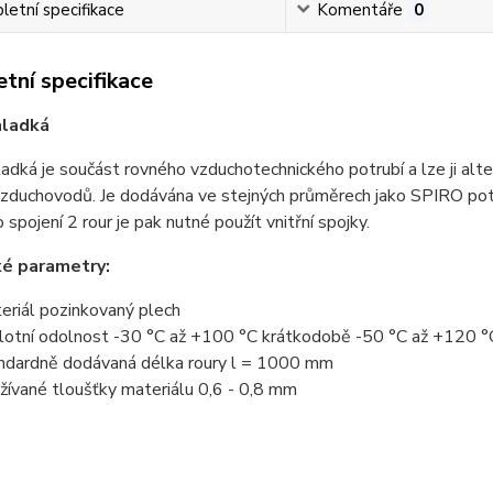
etní specifikace
Komentáře
0
tní specifikace
hladká
adká je součást rovného vzduchotechnického potrubí a lze ji alt
vzduchovodů. Je dodávána ve stejných průměrech jako SPIRO potr
o spojení 2 rour je pak nutné použít vnitřní spojky.
ké parametry:
eriál pozinkovaný plech
lotní odolnost -30 °C až +100 °C krátkodobě -50 °C až +120 °
ndardně dodávaná délka roury l = 1000 mm
žívané tloušťky materiálu 0,6 - 0,8 mm