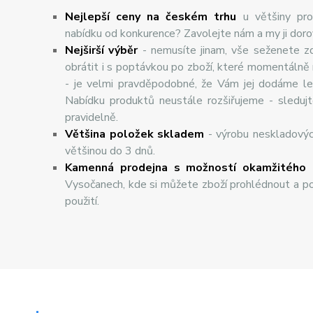
Nejlepší ceny na českém trhu
u většiny pro
nabídku od konkurence? Zavolejte nám a my ji dor
Nej
š
ir
ší
v
ý
b
ě
r
- nemusíte jinam, vše seženete z
obrátit i s poptávkou po zboží, které momentálně
- je velmi pravděpodobné, že Vám jej dodáme lev
Nabídku produktů neustále rozšiřujeme - sleduj
pravidelně.
Většina položek skladem
- výrobu neskladový
většinou do 3 dnů.
Kamenná prodejna s možností okamžitého 
Vysočanech, kde si můžete zboží prohlédnout a po
použití.