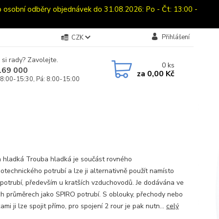
bní odběry objednávek do 31.08.2026: Po - Čt: 13:00 -
Přihlášení
CZK
 si rady? Zavolejte.
0
ks
169 000
za
0,00 Kč
 8:00-15:30, Pá: 8:00-15:00
 hladká Trouba hladká je součást rovného
otechnického potrubí a lze ji alternativně použít namísto
potrubí, především u kratších vzduchovodů. Je dodávána ve
ch průměrech jako SPIRO potrubí. S oblouky, přechody nebo
mi ji lze spojit přímo, pro spojení 2 rour je pak nutn...
celý