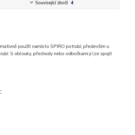
Související zboží
4
ernativně použít namísto SPIRO potrubí, především u
ubí. S oblouky, přechody nebo odbočkami ji lze spojit
C