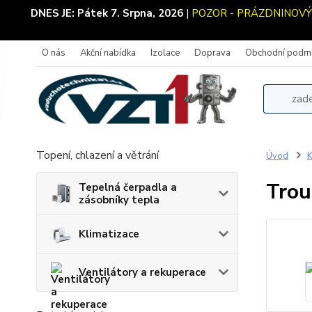
DNES JE:
Pátek 7. Srpna, 2026
|
POZOR - PRÁZDNINOVÝ PR
O nás
Akční nabídka
Izolace
Doprava
Obchodní podm
Topení, chlazení a větrání
Úvod
K
Trou
Tepelná čerpadla a
zásobníky tepla
Klimatizace
Ventilátory a rekuperace