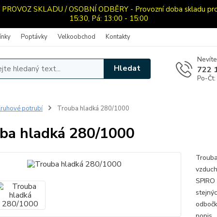
OVOZ SKLADU / OSOBNÍ ODBĚRY - Provozní doba skladu pro oso
15:30, Pá: 13:00 - 15:00
ínky
Poptávky
Velkoobchod
Kontakty
Nevíte
Hledat
722 
Po-Čt:
ruhové potrubí
Trouba hladká 280/1000
ba hladká 280/1000
Trouba
vzduch
SPIRO 
stejný
odbočka
popis