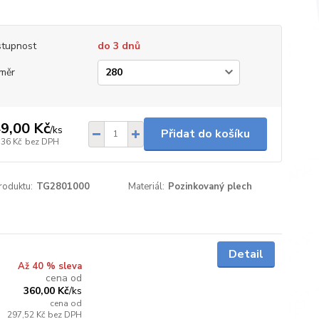
tupnost
do 3 dnů
měr
9,00 Kč
/
ks
Přidat do košíku
,36 Kč
bez DPH
roduktu:
TG2801000
Materiál:
Pozinkovaný plech
Skladem
Detail
Až 40 % sleva
cena od
360,00 Kč
/
ks
cena od
297,52 Kč
bez DPH