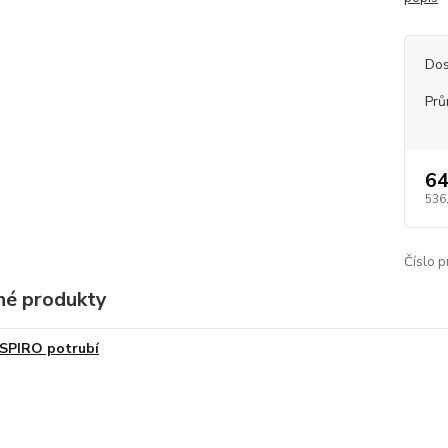
Dos
Prů
64
536
Číslo p
é produkty
SPIRO potrubí