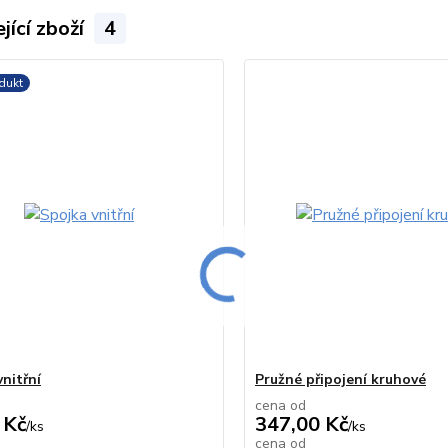
jící zboží
4
dukt
nitřní
Pružné připojení kruhové
cena od
 Kč
347,00 Kč
/
ks
/
ks
cena od