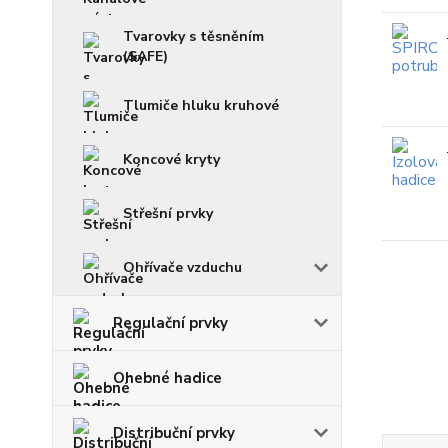
Tvarovky s těsněním
(SAFE)
Tlumiče hluku kruhové
Koncové kryty
Střešní prvky
Ohřívače vzduchu
Regulační prvky
Ohebné hadice
Distribuční prvky