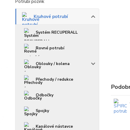
Potrubí pozink
Kruhové potrubí
Systém RECUPERALL
Rovné potrubí
Oblouky / kolena
Přechody / redukce
Podobn
Odbočky
Spojky
Kanálové nástavce