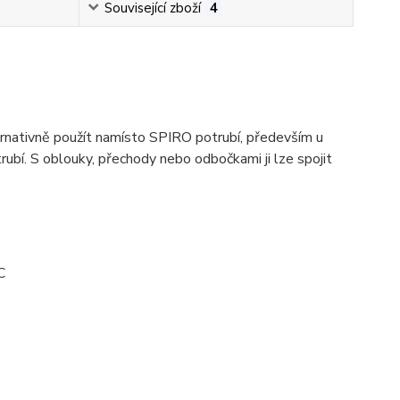
Související zboží
4
ernativně použít namísto SPIRO potrubí, především u
ubí. S oblouky, přechody nebo odbočkami ji lze spojit
C