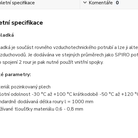
etní specifikace
Komentáře
0
tní specifikace
hladká
adká je součást rovného vzduchotechnického potrubí a lze ji alt
vzduchovodů. Je dodávána ve stejných průměrech jako SPIRO potr
o spojení 2 rour je pak nutné použít vnitřní spojky.
ké parametry:
eriál pozinkovaný plech
lotní odolnost -30 °C až +100 °C krátkodobě -50 °C až +120 °
ndardně dodávaná délka roury l = 1000 mm
žívané tloušťky materiálu 0,6 - 0,8 mm