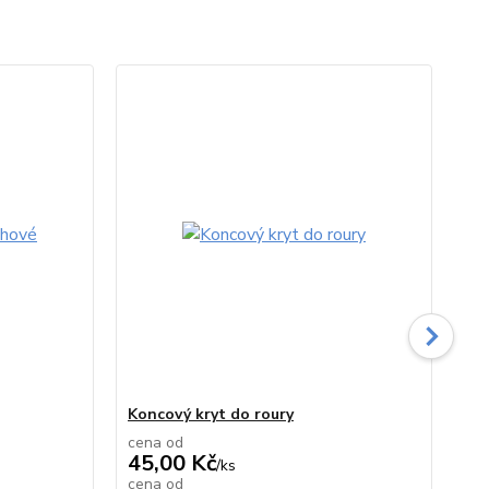
TO
Koncový kryt do roury
Ob
cena od
ce
45,00 Kč
54
/
ks
cena od
ce