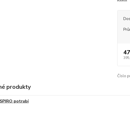
Dos
Prů
47
395
Číslo p
é produkty
SPIRO potrubí