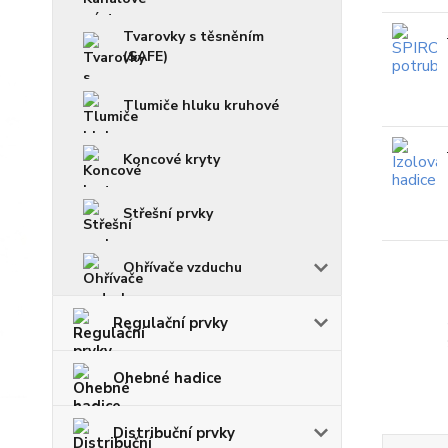
Tvarovky s těsněním
(SAFE)
Tlumiče hluku kruhové
Koncové kryty
Střešní prvky
Ohřívače vzduchu
Regulační prvky
Ohebné hadice
Distribuční prvky