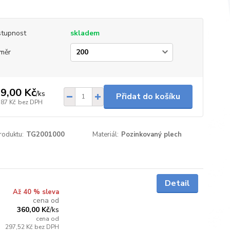
tupnost
skladem
měr
9,00 Kč
/
ks
Přidat do košíku
,87 Kč
bez DPH
roduktu:
TG2001000
Materiál:
Pozinkovaný plech
Skladem
Detail
Až 40 % sleva
cena od
360,00 Kč
/
ks
cena od
297,52 Kč
bez DPH