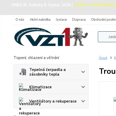
DNES JE:
Sobota 8. Srpna, 2026
|
POZOR - PRÁZDNINOVÝ P
O nás
Akční nabídka
Izolace
Doprava
Obchodní podm
Topení, chlazení a větrání
Úvod
K
Trou
Tepelná čerpadla a
zásobníky tepla
Klimatizace
Ventilátory a rekuperace