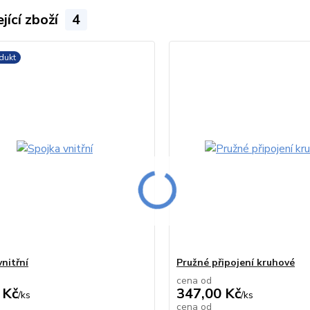
jící zboží
4
dukt
nitřní
Pružné připojení kruhové
cena od
 Kč
347,00 Kč
/
ks
/
ks
cena od