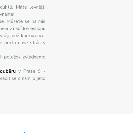
duktů. Máte levnější
ovnáme!
de. Můžete se na nás
 není v nabídce eshopu
něji, než konkurence.
te proto naše stránky
ch položek zvládneme
odběru
v Praze 9 -
radit se s námi o jeho