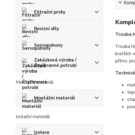
Kompl
Filtrační prvky
Komple
Revizní díly
Trouba 
Servopohony
Trouba hl
kratších 
Zakázková výroba /
přímo, pr
Čtyřhranné potrubí
Technic
Montážní materiál
mat
tep
Montážní materiál
sta
pou
Izolační materiál
Izolace