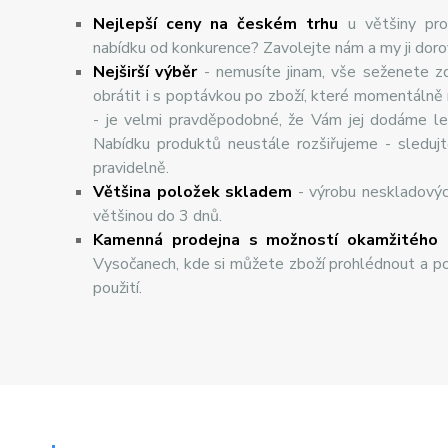
Nejlepší ceny na českém trhu
u většiny pro
nabídku od konkurence? Zavolejte nám a my ji dor
Nej
š
ir
ší
v
ý
b
ě
r
- nemusíte jinam, vše seženete z
obrátit i s poptávkou po zboží, které momentálně
- je velmi pravděpodobné, že Vám jej dodáme lev
Nabídku produktů neustále rozšiřujeme - sleduj
pravidelně.
Většina položek skladem
- výrobu neskladový
většinou do 3 dnů.
Kamenná prodejna s možností okamžitého 
Vysočanech, kde si můžete zboží prohlédnout a po
použití.