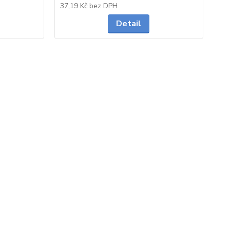
Skladem
Skladem
37,19 Kč
bez DPH
44
Detail