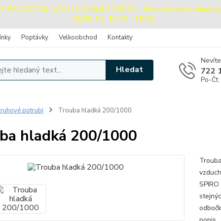
ROVOZ SKLADU / OSOBNÍ ODBĚRY - Provozní doba skladu pro o
- 15:30, Pá: 13:00 - 15:00
ínky
Poptávky
Velkoobchod
Kontakty
Nevíte
Hledat
722 
Po-Čt:
ruhové potrubí
Trouba hladká 200/1000
ba hladká 200/1000
Trouba
vzduch
SPIRO 
stejný
odbočka
popis