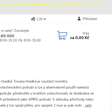
sobní odběry objednávek do 31.08.2026: Po - Čt: 13:00
Přihlášení
CZK
 si rady? Zavolejte.
0
ks
169 000
za
0,00 Kč
 8:00-15:30, Pá: 8:00-15:00
 hladká Trouba hladká je součást rovného
otechnického potrubí a lze ji alternativně použít namísto
potrubí, především u kratších vzduchovodů. Je dodávána ve
ch průměrech jako SPIRO potrubí. S oblouky, přechody nebo
mi ji lze spojit přímo, pro spojení 2 rour je pak nutn...
celý