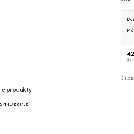
Dos
Prů
42
354
Číslo p
é produkty
SPIRO potrubí