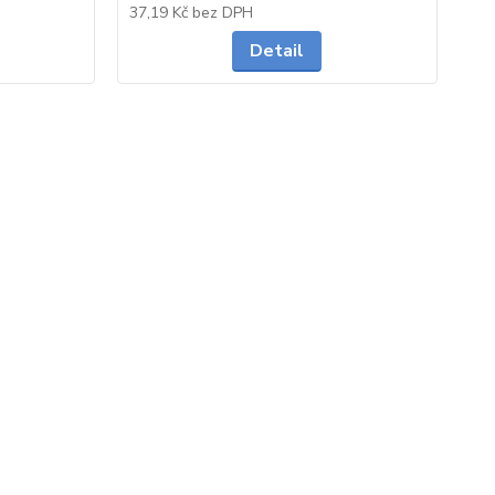
Skladem
Skladem
37,19 Kč
bez DPH
44
Detail