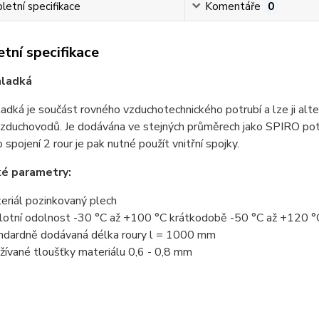
etní specifikace
Komentáře
0
tní specifikace
hladká
adká je součást rovného vzduchotechnického potrubí a lze ji alt
vzduchovodů. Je dodávána ve stejných průměrech jako SPIRO potr
o spojení 2 rour je pak nutné použít vnitřní spojky.
ké parametry:
eriál pozinkovaný plech
lotní odolnost -30 °C až +100 °C krátkodobě -50 °C až +120 °
ndardně dodávaná délka roury l = 1000 mm
žívané tloušťky materiálu 0,6 - 0,8 mm