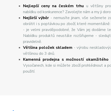
Nejlepší ceny na českém trhu
u většiny pro
nabídku od konkurence? Zavolejte nám a my ji dor
Nej
š
ir
ší
v
ý
b
ě
r
- nemusíte jinam, vše seženete z
obrátit i s poptávkou po zboží, které momentálně
- je velmi pravděpodobné, že Vám jej dodáme lev
Nabídku produktů neustále rozšiřujeme - sleduj
pravidelně.
Většina položek skladem
- výrobu neskladový
většinou do 3 dnů.
Kamenná prodejna s možností okamžitého 
Vysočanech, kde si můžete zboží prohlédnout a po
použití.