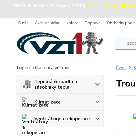
DNES JE:
Neděle 9. Srpna, 2026
|
POZOR - PRÁZDNINOVÝ P
O nás
Akční nabídka
Izolace
Doprava
Obchodní podm
Topení, chlazení a větrání
Úvod
K
Trou
Tepelná čerpadla a
zásobníky tepla
Klimatizace
Ventilátory a rekuperace