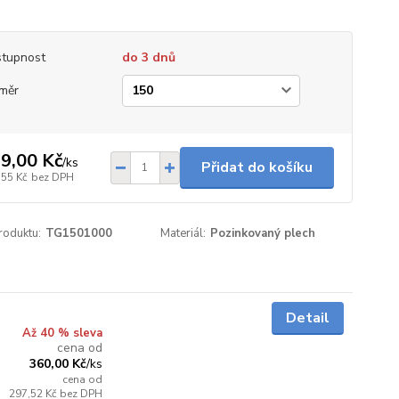
tupnost
do 3 dnů
měr
9,00 Kč
/
ks
Přidat do košíku
,55 Kč
bez DPH
roduktu:
TG1501000
Materiál:
Pozinkovaný plech
Skladem
Detail
Až 40 % sleva
cena od
360,00 Kč
/
ks
cena od
297,52 Kč
bez DPH