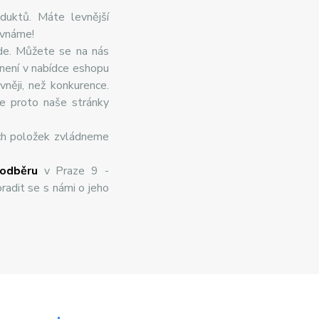
duktů. Máte levnější
ovnáme!
de. Můžete se na nás
 není v nabídce eshopu
něji, než konkurence.
te proto naše stránky
ch položek zvládneme
odběru
v Praze 9 -
radit se s námi o jeho