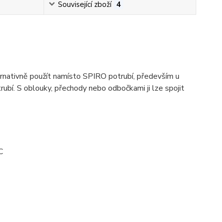
Související zboží
4
ernativně použít namísto SPIRO potrubí, především u
ubí. S oblouky, přechody nebo odbočkami ji lze spojit
C