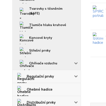
Tvarovky s těsněním
(SAFE)
Tlumiče hluku kruhové
Koncové kryty
Střešní prvky
Ohřívače vzduchu
Regulační prvky
Ohebné hadice
Distribuční prvky