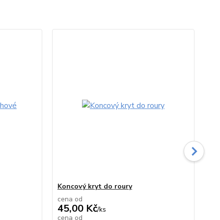
TO
Koncový kryt do roury
Ob
cena od
ce
45,00 Kč
54
/
ks
cena od
ce