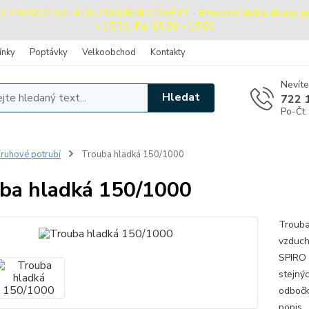
ROVOZ SKLADU / OSOBNÍ ODBĚRY - Provozní doba skladu pro o
- 15:30, Pá: 13:00 - 15:00
ínky
Poptávky
Velkoobchod
Kontakty
Nevíte
Hledat
722 
Po-Čt:
ruhové potrubí
Trouba hladká 150/1000
ba hladká 150/1000
Trouba
vzduch
SPIRO 
stejný
odbočka
popis