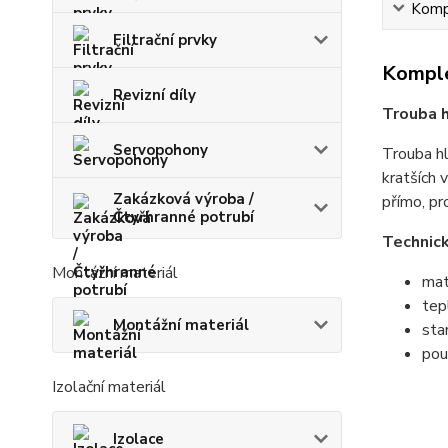
Kompl
Filtrační prvky
Komple
Revizní díly
Trouba 
Servopohony
Trouba hl
kratších 
Zakázková výroba /
přímo, pr
Čtyřhranné potrubí
Technic
Montážní materiál
mat
tep
Montážní materiál
sta
pou
Izolační materiál
Izolace