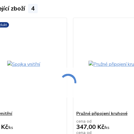
jící zboží
4
dukt
nitřní
Pružné připojení kruhové
cena od
 Kč
347,00 Kč
/
ks
/
ks
cena od