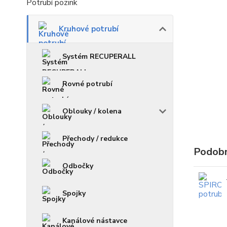
Potrubí pozink
Kruhové potrubí
Systém RECUPERALL
Rovné potrubí
Oblouky / kolena
Přechody / redukce
Podobn
Odbočky
Spojky
Kanálové nástavce