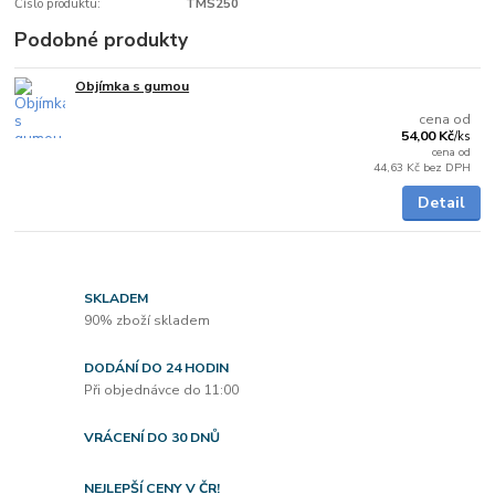
Číslo produktu:
TMS250
Podobné produkty
Objímka s gumou
Skladem
cena od
54,00 Kč
/
ks
cena od
44,63 Kč
bez DPH
Detail
SKLADEM
90% zboží skladem
DODÁNÍ DO 24 HODIN
Při objednávce do 11:00
VRÁCENÍ DO 30 DNŮ
NEJLEPŠÍ CENY V ČR!