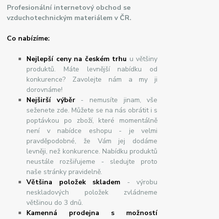
Profesionální internetový obchod se
vzduchotechnickým materiálem v ČR.
Co nabízíme:
Nejlepší ceny na českém trhu
u většiny
produktů. Máte levnější nabídku od
konkurence? Zavolejte nám a my ji
dorovnáme!
Nej
š
ir
ší
v
ý
b
ě
r
- nemusíte jinam, vše
seženete zde. Můžete se na nás obrátit i s
poptávkou po zboží, které momentálně
není v nabídce eshopu - je velmi
pravděpodobné, že Vám jej dodáme
levněji, než konkurence. Nabídku produktů
neustále rozšiřujeme - sledujte proto
naše stránky pravidelně.
Většina položek skladem
- výrobu
neskladových položek zvládneme
většinou do 3 dnů.
Kamenná prodejna s možností