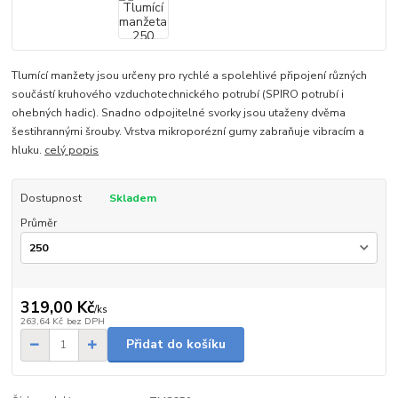
Tlumící manžety jsou určeny pro rychlé a spolehlivé připojení různých
součástí kruhového vzduchotechnického potrubí (SPIRO potrubí i
ohebných hadic). Snadno odpojitelné svorky jsou utaženy dvěma
šestihrannými šrouby. Vrstva mikroporézní gumy zabraňuje vibracím a
hluku.
celý popis
Dostupnost
Skladem
Průměr
319,00 Kč
/
ks
263,64 Kč
bez DPH
Přidat do košíku