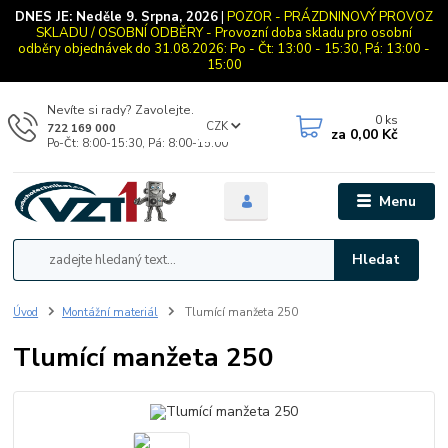
DNES JE:
Neděle 9. Srpna, 2026
|
POZOR - PRÁZDNINOVÝ PROVOZ
SKLADU / OSOBNÍ ODBĚRY - Provozní doba skladu pro osobní
odběry objednávek do 31.08.2026: Po - Čt: 13:00 - 15:30, Pá: 13:00 -
15:00
Nevíte si rady? Zavolejte.
0
ks
CZK
722 169 000
za
0,00 Kč
Po-Čt: 8:00-15:30, Pá: 8:00-15:00
Menu
Hledat
Úvod
Montážní materiál
Tlumící manžeta 250
Tlumící manžeta 250