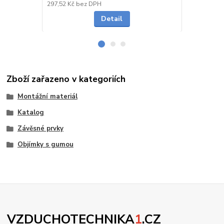
Skladem
297,52 Kč
bez DPH
240,50 Kč
be
Detail
Zboží zařazeno v kategoriích
Montážní materiál
Katalog
Závěsné prvky
Objímky s gumou
VZDUCHOTECHNIKA
1
.CZ