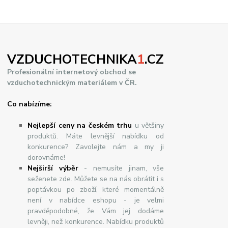
VZDUCHOTECHNIKA
1
.CZ
Profesionální internetový obchod se
vzduchotechnickým materiálem v ČR.
Co nabízíme:
Nejlepší ceny na českém trhu
u většiny
produktů. Máte levnější nabídku od
konkurence? Zavolejte nám a my ji
dorovnáme!
Nej
š
ir
ší
v
ý
b
ě
r
- nemusíte jinam, vše
seženete zde. Můžete se na nás obrátit i s
poptávkou po zboží, které momentálně
není v nabídce eshopu - je velmi
pravděpodobné, že Vám jej dodáme
levněji, než konkurence. Nabídku produktů