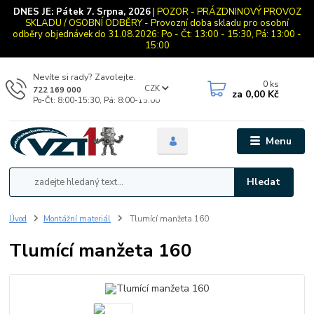
DNES JE:
Pátek 7. Srpna, 2026
|
POZOR - PRÁZDNINOVÝ PROVOZ
SKLADU / OSOBNÍ ODBĚRY - Provozní doba skladu pro osobní
odběry objednávek do 31.08.2026: Po - Čt: 13:00 - 15:30, Pá: 13:00 -
15:00
Nevíte si rady? Zavolejte.
0
ks
CZK
722 169 000
za
0,00 Kč
Po-Čt: 8:00-15:30, Pá: 8:00-15:00
Menu
Hledat
Úvod
Montážní materiál
Tlumící manžeta 160
Tlumící manžeta 160