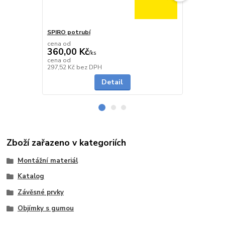
SPIRO potrubí
SPIRO potru
cena od
cena od
360,00 Kč
291,00 K
/
ks
cena od
cena od
Skladem
297,52 Kč
bez DPH
240,50 Kč
be
Detail
Zboží zařazeno v kategoriích
Montážní materiál
Katalog
Závěsné prvky
Objímky s gumou