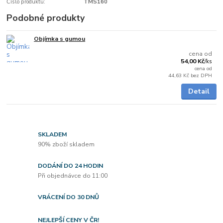
Číslo produktu:
TMS160
Podobné produkty
Objímka s gumou
Skladem
cena od
54,00 Kč
/
ks
cena od
44,63 Kč
bez DPH
Detail
SKLADEM
90% zboží skladem
DODÁNÍ DO 24 HODIN
Při objednávce do 11:00
VRÁCENÍ DO 30 DNŮ
NEJLEPŠÍ CENY V ČR!