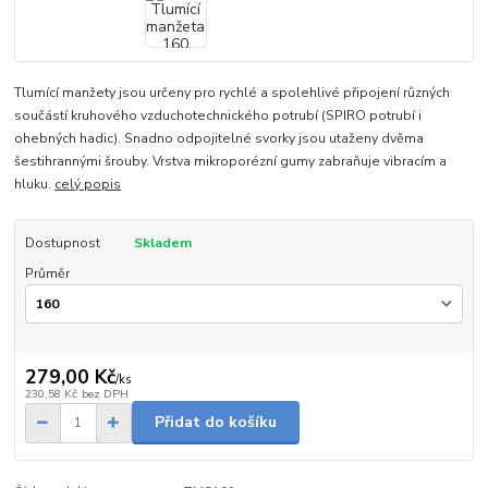
Tlumící manžety jsou určeny pro rychlé a spolehlivé připojení různých
součástí kruhového vzduchotechnického potrubí (SPIRO potrubí i
ohebných hadic). Snadno odpojitelné svorky jsou utaženy dvěma
šestihrannými šrouby. Vrstva mikroporézní gumy zabraňuje vibracím a
hluku.
celý popis
Dostupnost
Skladem
Průměr
279,00 Kč
/
ks
230,58 Kč
bez DPH
Přidat do košíku