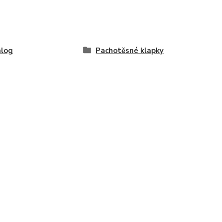
alog
Pachotěsné klapky