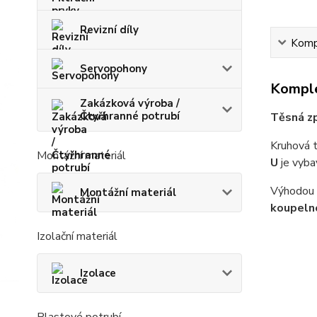
Revizní díly
Kompl
Servopohony
Komple
Zakázková výroba /
Čtyřhranné potrubí
Těsná zp
Kruhová 
Montážní materiál
U
je vyba
Výhodou k
Montážní materiál
koupeln
Izolační materiál
Izolace