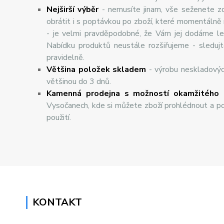
Nej
š
ir
ší
v
ý
b
ě
r
- nemusíte jinam, vše seženete z
obrátit i s poptávkou po zboží, které momentálně
- je velmi pravděpodobné, že Vám jej dodáme lev
Nabídku produktů neustále rozšiřujeme - sleduj
pravidelně.
Většina položek skladem
- výrobu neskladový
většinou do 3 dnů.
Kamenná prodejna s možností okamžitého 
Vysočanech, kde si můžete zboží prohlédnout a po
použití.
KONTAKT