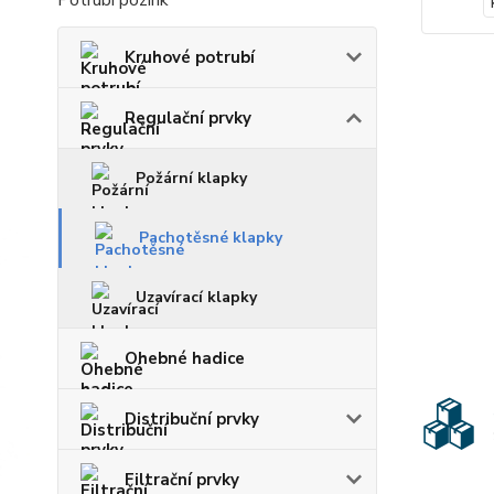
Potrubí pozink
Kruhové potrubí
Regulační prvky
Požární klapky
Pachotěsné klapky
Uzavírací klapky
Ohebné hadice
Distribuční prvky
Filtrační prvky