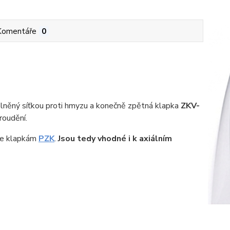
Komentáře
0
lněný síťkou proti hmyzu a konečně zpětná klapka
ZKV-
roudění.
 ke klapkám
PZK
.
Jsou tedy vhodné i k axiálním