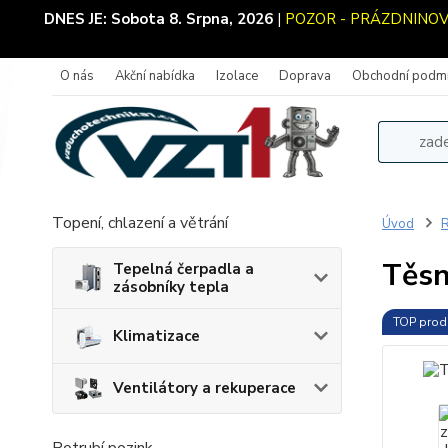
DNES JE:
Sobota 8. Srpna, 2026
|
POZOR - PRÁZDNINOVÝ P
O nás
Akční nabídka
Izolace
Doprava
Obchodní podm
Topení, chlazení a větrání
Úvod
R
Těsn
Tepelná čerpadla a
zásobníky tepla
TOP prod
Klimatizace
Ventilátory a rekuperace