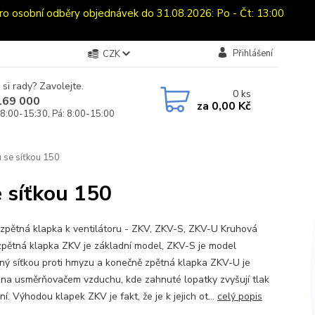
sobní odběry objednávek do 31.08.2026: Po - Čt: 13:00
Přihlášení
CZK
 si rady? Zavolejte.
0
ks
169 000
za
0,00 Kč
 8:00-15:30, Pá: 8:00-15:00
u se síťkou 150
e síťkou 150
zpětná klapka k ventilátoru - ZKV, ZKV-S, ZKV-U Kruhová
zpětná klapka ZKV je základní model, ZKV-S je model
ný síťkou proti hmyzu a konečně zpětná klapka ZKV-U je
na usměrňovačem vzduchu, kde zahnuté lopatky zvyšují tlak
í. Výhodou klapek ZKV je fakt, že je k jejich ot...
celý popis