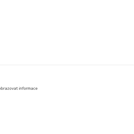
obrazovat informace
Vytvořeno na
Eshop-rychle.cz