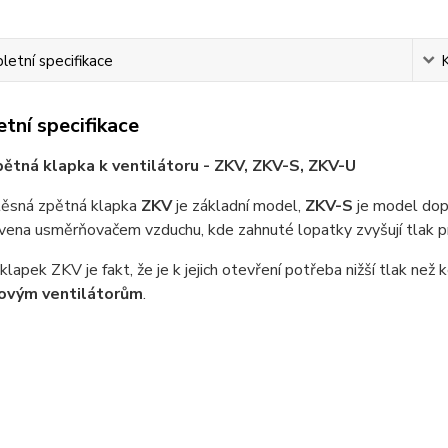
etní specifikace
tní specifikace
ětná klapka k ventilátoru - ZKV, ZKV-S, ZKV-U
těsná zpětná klapka
ZKV
je základní model,
ZKV-S
je model dop
vena usměrňovačem vzduchu, kde zahnuté lopatky zvyšují tlak p
lapek ZKV je fakt, že je k jejich otevření potřeba nižší tlak než
ovým ventilátorům
.