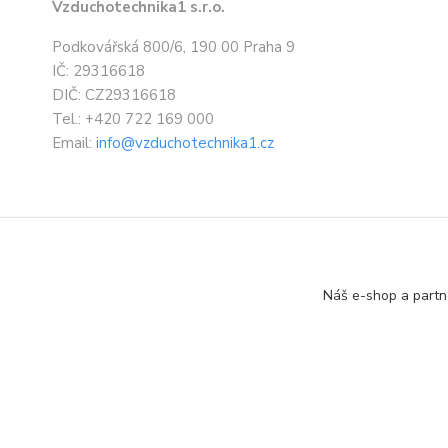
Vzduchotechnika1 s.r.o.
Podkovářská 800/6, 190 00 Praha 9
IČ: 29316618
DIČ: CZ29316618
Tel.: +420 722 169 000
Email:
info@vzduchotechnika1.cz
Náš e-shop a partn
Designed by: Vzduchotechnika1 s.r.o.