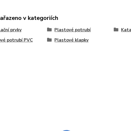
zařazeno v kategoriích
ační prvky
Plastové potrubí
Kat
vé potrubí PVC
Plastové klapky