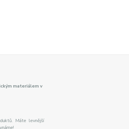
ickým materiálem v
duktů. Máte levnější
ovnáme!