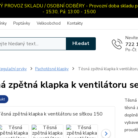
ROVOZ SKLADU / OSOBNÍ ODBĚRY - Provozní doba skladu pro o
- 15:30, Pá: 13:00 - 15:00
ínky
Poptávky
Velkoobchod
Kontakty
Nevíte
Hledat
722 
Po-Čt:
egulační prvky
Pachotěsné klapky
Těsná zpětná klapka k ventilátor
á zpětná klapka k ventilátoru s
ukt
Těsná 
těsná 
doplně
vybave
prouděn