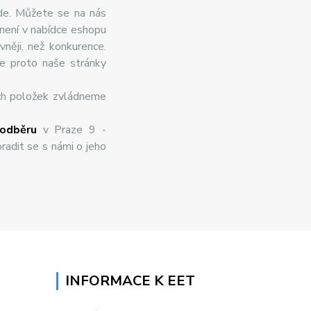
de. Můžete se na nás
 není v nabídce eshopu
něji, než konkurence.
te proto naše stránky
ch položek zvládneme
odběru
v Praze 9 -
radit se s námi o jeho
INFORMACE K EET