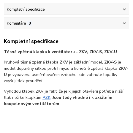
Kompletní specifikace
Komentáře
0
Kompletní specifikace
Těsná zpětná klapka k ventilátoru - ZKV, ZKV-S, ZKV-U
Kruhová těsná zpětná klapka
ZKV
je základní model,
ZKV-S
je
model doplněný síťkou proti hmyzu a konečně zpětná klapka
ZKV-
U
je vybavena usměrňovačem vzduchu, kde zahnuté lopatky
zvyšují tlak proudění.
Výhodou klapek ZKV je fakt, že je k jejich otevření potřeba nižší
tlak než ke klapkám
PZK
.
Jsou tedy vhodné i k axiálním
koupelnovým ventilátorům
.