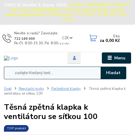
DNES JE:
Neděle 9. Srpna, 2026
|
POZOR - PRÁZDNINOVÝ PROVOZ
SKLADU / OSOBNÍ ODBĚRY - Provozní doba skladu pro osobní
odběry objednávek do 31.08.2026: Po - Čt: 13:00 - 15:30, Pá: 13:00 -
15:00
Nevíte si rady? Zavolejte.
0
ks
CZK
722 169 000
za
0,00 Kč
Po-Čt: 8:00-15:30, Pá: 8:00-15:00
Menu
Hledat
Úvod
Regulační prvky
Pachotěsné klapky
Těsná zpětná klapka k
ventilátoru se síťkou 100
Těsná zpětná klapka k
ventilátoru se síťkou 100
TOP produkt