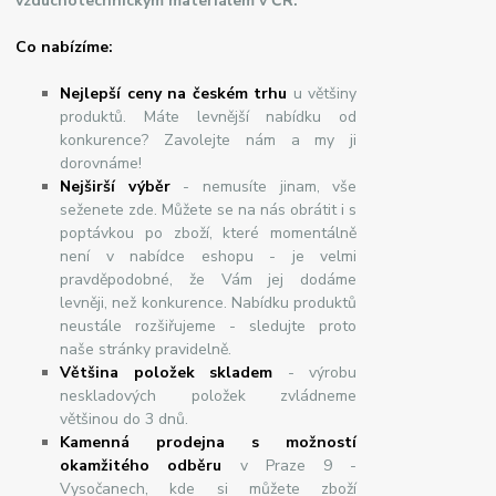
vzduchotechnickým materiálem v ČR.
Co nabízíme:
Nejlepší ceny na českém trhu
u většiny
produktů. Máte levnější nabídku od
konkurence? Zavolejte nám a my ji
dorovnáme!
Nej
š
ir
ší
v
ý
b
ě
r
- nemusíte jinam, vše
seženete zde. Můžete se na nás obrátit i s
poptávkou po zboží, které momentálně
není v nabídce eshopu - je velmi
pravděpodobné, že Vám jej dodáme
levněji, než konkurence. Nabídku produktů
neustále rozšiřujeme - sledujte proto
naše stránky pravidelně.
Většina položek skladem
- výrobu
neskladových položek zvládneme
většinou do 3 dnů.
Kamenná prodejna s možností
okamžitého odběru
v Praze 9 -
Vysočanech, kde si můžete zboží