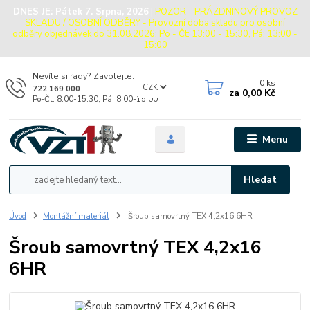
DNES JE:
Pátek 7. Srpna, 2026
|
POZOR - PRÁZDNINOVÝ PROVOZ
SKLADU / OSOBNÍ ODBĚRY - Provozní doba skladu pro osobní
odběry objednávek do 31.08.2026: Po - Čt: 13:00 - 15:30, Pá: 13:00 -
15:00
Nevíte si rady? Zavolejte.
0
ks
CZK
722 169 000
za
0,00 Kč
Po-Čt: 8:00-15:30, Pá: 8:00-15:00
Menu
Hledat
Úvod
Montážní materiál
Šroub samovrtný TEX 4,2x16 6HR
Šroub samovrtný TEX 4,2x16
6HR