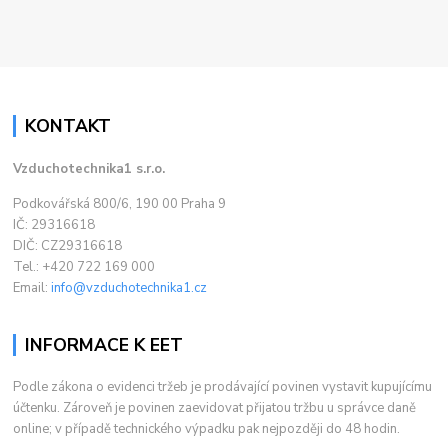
KONTAKT
Vzduchotechnika1 s.r.o.
Podkovářská 800/6, 190 00 Praha 9
IČ: 29316618
DIČ: CZ29316618
Tel.: +420 722 169 000
Email:
info@vzduchotechnika1.cz
INFORMACE K EET
Podle zákona o evidenci tržeb je prodávající povinen vystavit kupujícímu
účtenku. Zároveň je povinen zaevidovat přijatou tržbu u správce daně
online; v případě technického výpadku pak nejpozději do 48 hodin.