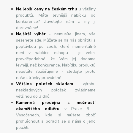
Nejlepší ceny na českém trhu
u většiny
produktů. Máte levnější nabídku od
konkurence? Zavolejte nám a my ji
dorovnáme!
Nej
š
ir
ší
v
ý
b
ě
r
- nemusíte jinam, vše
seženete zde. Můžete se na nás obrátit i s
poptávkou po zboží, které momentálně
není v nabídce eshopu - je velmi
pravděpodobné, že Vám jej dodáme
levněji, než konkurence. Nabídku produktů
neustále rozšiřujeme - sledujte proto
naše stránky pravidelně.
Většina položek skladem
- výrobu
neskladových položek zvládneme
většinou do 3 dnů.
Kamenná prodejna s možností
okamžitého odběru
v Praze 9 -
Vysočanech, kde si můžete zboží
prohlédnout a poradit se s námi o jeho
použití.