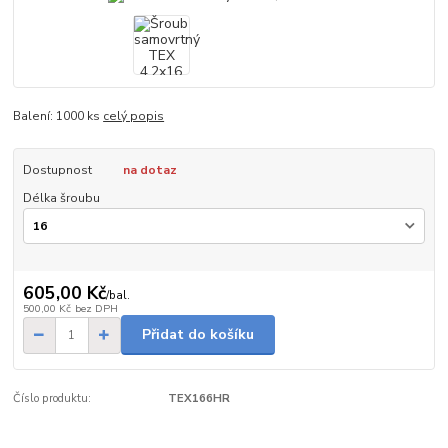
Balení: 1000 ks
celý popis
Dostupnost
na dotaz
Délka šroubu
605,00 Kč
/
bal.
500,00 Kč
bez DPH
Přidat do košíku
Číslo produktu:
TEX166HR