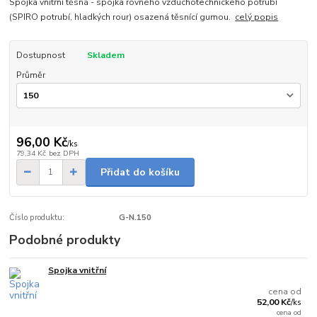
Spojka vnitřní těsná - spojka rovného vzduchotechnického potrubí
(SPIRO potrubí, hladkých rour) osazená těsnící gumou.
celý popis
Dostupnost
Skladem
Průměr
96,00 Kč
/
ks
79,34 Kč
bez DPH
Přidat do košíku
Číslo produktu:
G-N.150
Podobné produkty
Spojka vnitřní
Skladem
cena od
52,00 Kč
/
ks
cena od