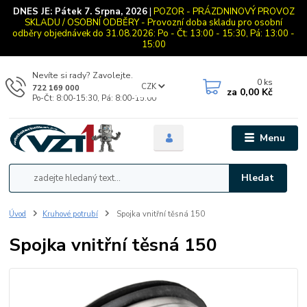
DNES JE:
Pátek 7. Srpna, 2026
|
POZOR - PRÁZDNINOVÝ PROVOZ
SKLADU / OSOBNÍ ODBĚRY - Provozní doba skladu pro osobní
odběry objednávek do 31.08.2026: Po - Čt: 13:00 - 15:30, Pá: 13:00 -
15:00
Nevíte si rady? Zavolejte.
0
ks
CZK
722 169 000
za
0,00 Kč
Po-Čt: 8:00-15:30, Pá: 8:00-15:00
Menu
Hledat
Úvod
Kruhové potrubí
Spojka vnitřní těsná 150
Spojka vnitřní těsná 150