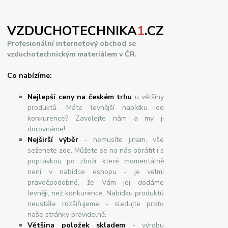
VZDUCHOTECHNIKA
1
.CZ
Profesionální internetový obchod se
vzduchotechnickým materiálem v ČR.
Co nabízíme:
Nejlepší ceny na českém trhu
u většiny
produktů. Máte levnější nabídku od
konkurence? Zavolejte nám a my ji
dorovnáme!
Nej
š
ir
ší
v
ý
b
ě
r
- nemusíte jinam, vše
seženete zde. Můžete se na nás obrátit i s
poptávkou po zboží, které momentálně
není v nabídce eshopu - je velmi
pravděpodobné, že Vám jej dodáme
levněji, než konkurence. Nabídku produktů
neustále rozšiřujeme - sledujte proto
naše stránky pravidelně.
Většina položek skladem
- výrobu