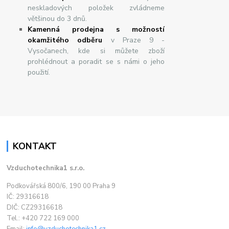
neskladových položek zvládneme
většinou do 3 dnů.
Kamenná prodejna s možností
okamžitého odběru
v Praze 9 -
Vysočanech, kde si můžete zboží
prohlédnout a poradit se s námi o jeho
použití.
KONTAKT
Vzduchotechnika1 s.r.o.
Podkovářská 800/6, 190 00 Praha 9
IČ: 29316618
DIČ: CZ29316618
Tel.: +420 722 169 000
Email:
info@vzduchotechnika1.cz