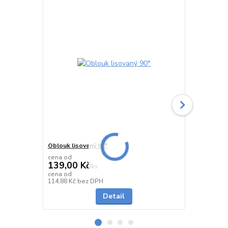
Oblouk lisovaný 90°
Oblouk seg
cena od
cena od
139,00 Kč
478,00 K
/
ks
cena od
cena od
Skladem
114,88 Kč
bez DPH
395,04 Kč
be
Detail