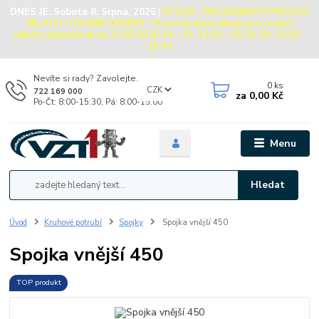
DNES JE:
Sobota 8. Srpna, 2026
|
POZOR - PRÁZDNINOVÝ PROVOZ
SKLADU / OSOBNÍ ODBĚRY - Provozní doba skladu pro osobní
odběry objednávek do 31.08.2026: Po - Čt: 13:00 - 15:30, Pá: 13:00 -
15:00
Nevíte si rady? Zavolejte.
0
ks
CZK
722 169 000
za
0,00 Kč
Po-Čt: 8:00-15:30, Pá: 8:00-15:00
Menu
Hledat
Úvod
Kruhové potrubí
Spojky
Spojka vnější 450
Spojka vnější 450
TOP produkt