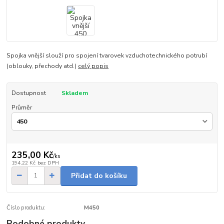
Spojka vnější slouží pro spojení tvarovek vzduchotechnického potrubí
(oblouky, přechody atd.)
celý popis
Dostupnost
Skladem
Průměr
235,00 Kč
/
ks
194,22 Kč
bez DPH
Přidat do košíku
Číslo produktu:
M450
Podobné produkty