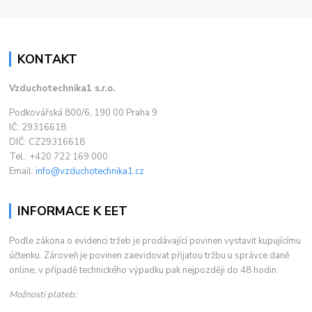
KONTAKT
Vzduchotechnika1 s.r.o.
Podkovářská 800/6, 190 00 Praha 9
IČ: 29316618
DIČ: CZ29316618
Tel.: +420 722 169 000
Email:
info@vzduchotechnika1.cz
INFORMACE K EET
Podle zákona o evidenci tržeb je prodávající povinen vystavit kupujícímu
účtenku. Zároveň je povinen zaevidovat přijatou tržbu u správce daně
online; v případě technického výpadku pak nejpozději do 48 hodin.
Možnosti plateb: