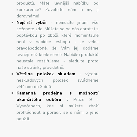
produktů. Máte levnější nabídku od
konkurence? Zavolejte nám a my ji
dorovnáme!
Nej
š
ir
ší
v
ý
b
ě
r
- nemusíte jinam, vše
seženete zde. Můžete se na nás obrátit i s
poptávkou po zboží, které momentálně
není v nabídce eshopu - je velmi
pravděpodobné, že Vám jej dodáme
levněji, než konkurence. Nabídku produktů
neustále rozšiřujeme - sledujte proto
naše stránky pravidelně.
Většina položek skladem
- výrobu
neskladových položek zvládneme
většinou do 3 dnů.
Kamenná prodejna s možností
okamžitého odběru
v Praze 9 -
Vysočanech, kde si můžete zboží
prohlédnout a poradit se s námi o jeho
použití.