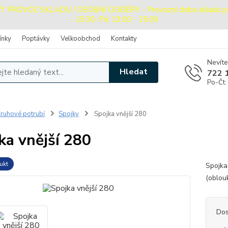
ROVOZ SKLADU / OSOBNÍ ODBĚRY - Provozní doba skladu pro o
- 15:30, Pá: 13:00 - 15:00
ínky
Poptávky
Velkoobchod
Kontakty
Nevíte
Hledat
722 
Po-Čt:
ruhové potrubí
Spojky
Spojka vnější 280
ka vnější 280
ukt
Spojka
(oblou
Dos