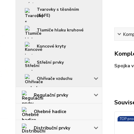
Tvarovky s těsněním
(SAFE)
Tlumiče hluku kruhové
Kompl
Koncové kryty
Komple
Střešní prvky
Spojka v
Ohřívače vzduchu
Regulační prvky
Souvise
Ohebné hadice
TOP pro
Distribuční prvky