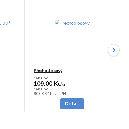
Přechod osový
Od
cena od
ce
109,00 Kč
17
/
ks
cena od
ce
Skladem
Skladem
90,08 Kč
bez DPH
14
Detail