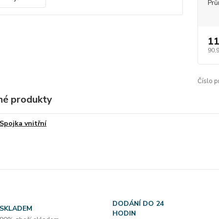
Prů
11
90,
Číslo p
é produkty
Spojka vnitřní
DODÁNÍ DO 24
SKLADEM
HODIN