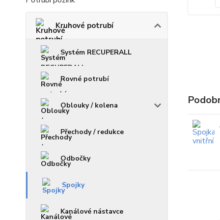
Potrubí pozink
Kruhové potrubí
Systém RECUPERALL
Rovné potrubí
Podobn
Oblouky / kolena
Přechody / redukce
Odbočky
Spojky
Kanálové nástavce