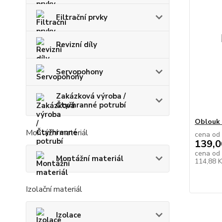
Filtrační prvky
Revizní díly
Servopohony
Zakázková výroba /
Čtyřhranné potrubí
Oblouk 
Montážní materiál
cena od
139,0
cena od
Montážní materiál
114,88 
Izolační materiál
Izolace