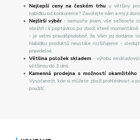
Nejlepší ceny na českém trhu
u většiny pro
nabídku od konkurence? Zavolejte nám a my ji dor
Nej
š
ir
ší
v
ý
b
ě
r
- nemusíte jinam, vše seženete z
obrátit i s poptávkou po zboží, které momentálně
- je velmi pravděpodobné, že Vám jej dodáme lev
Nabídku produktů neustále rozšiřujeme - sleduj
pravidelně.
Většina položek skladem
- výrobu neskladový
většinou do 3 dnů.
Kamenná prodejna s možností okamžitého 
Vysočanech, kde si můžete zboží prohlédnout a po
použití.