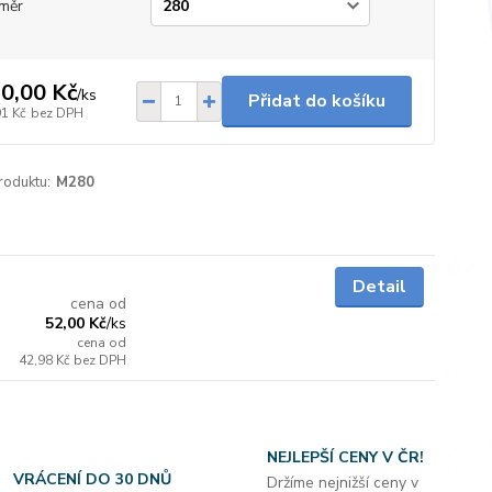
měr
0,00 Kč
/
ks
Přidat do košíku
91 Kč
bez DPH
roduktu:
M280
Skladem
Detail
cena od
52,00 Kč
/
ks
cena od
42,98 Kč
bez DPH
NEJLEPŠÍ CENY V ČR!
VRÁCENÍ DO 30 DNŮ
Držíme nejnižší ceny v