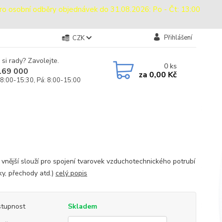
sobní odběry objednávek do 31.08.2026: Po - Čt: 13:00
Přihlášení
CZK
 si rady? Zavolejte.
0
ks
169 000
za
0,00 Kč
 8:00-15:30, Pá: 8:00-15:00
 vnější slouží pro spojení tvarovek vzduchotechnického potrubí
ky, přechody atd.)
celý popis
tupnost
Skladem