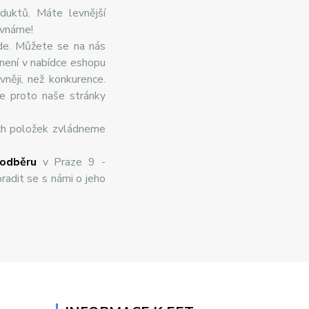
duktů. Máte levnější
ovnáme!
de. Můžete se na nás
 není v nabídce eshopu
něji, než konkurence.
te proto naše stránky
ch položek zvládneme
odběru
v Praze 9 -
radit se s námi o jeho