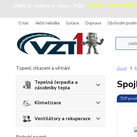
DNES JE:
Sobota 8. Srpna, 2026
|
POZOR - PRÁZDNINOVÝ P
O nás
Akční nabídka
Izolace
Doprava
Obchodní podm
Topení, chlazení a větrání
Úvod
K
Spoj
Tepelná čerpadla a
zásobníky tepla
TOP prod
Klimatizace
Ventilátory a rekuperace