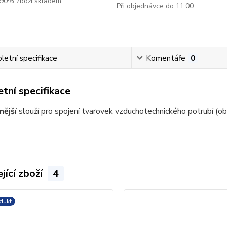
90% zboží skladem
Při objednávce do 11:00
etní specifikace
Komentáře
0
tní specifikace
nější
slouží pro spojení tvarovek vzduchotechnického potrubí (ob
jící zboží
4
dukt