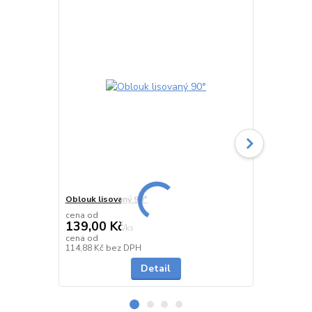
Oblouk lisovaný 90°
Oblouk seg
cena od
cena od
139,00 Kč
478,00 K
/
ks
cena od
cena od
Skladem
114,88 Kč
bez DPH
395,04 Kč
be
Detail