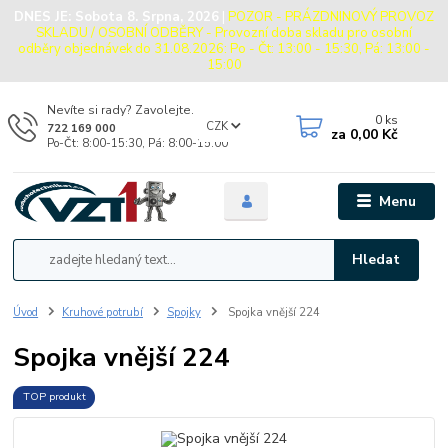
DNES JE:
Sobota 8. Srpna, 2026
|
POZOR - PRÁZDNINOVÝ PROVOZ
SKLADU / OSOBNÍ ODBĚRY - Provozní doba skladu pro osobní
odběry objednávek do 31.08.2026: Po - Čt: 13:00 - 15:30, Pá: 13:00 -
15:00
Nevíte si rady? Zavolejte.
0
ks
CZK
722 169 000
za
0,00 Kč
Po-Čt: 8:00-15:30, Pá: 8:00-15:00
Menu
Hledat
Úvod
Kruhové potrubí
Spojky
Spojka vnější 224
Spojka vnější 224
TOP produkt