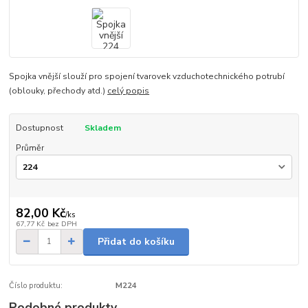
Spojka vnější slouží pro spojení tvarovek vzduchotechnického potrubí
(oblouky, přechody atd.)
celý popis
Dostupnost
Skladem
Průměr
82,00 Kč
/
ks
67,77 Kč
bez DPH
Přidat do košíku
Číslo produktu:
M224
Podobné produkty