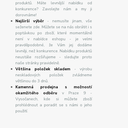
produktů. Máte levnější nabídku od
konkurence? Zavolejte nám a my ji
dorovnáme!
Nej
š
ir
ší
v
ý
b
ě
r
- nemusíte jinam, vše
seženete zde. Můžete se na nás obrátit i s
poptávkou po zboží, které momentálně
není v nabídce eshopu - je velmi
pravděpodobné, že Vám jej dodáme
levněji, než konkurence. Nabídku produktů
neustále rozšiřujeme - sledujte proto
naše stránky pravidelně.
Většina položek skladem
- výrobu
neskladových položek zvládneme
většinou do 3 dnů.
Kamenná prodejna s možností
okamžitého odběru
v Praze 9 -
Vysočanech, kde si můžete zboží
prohlédnout a poradit se s námi o jeho
použití.