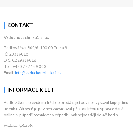
KONTAKT
Vzduchotechnika1 s.r.o.
Podkovářská 800/6, 190 00 Praha 9
IČ: 29316618
DIČ: CZ29316618
Tel.: +420 722 169 000
Email:
info@vzduchotechnika1.cz
INFORMACE K EET
Podle zákona o evidenci tržeb je prodávající povinen vystavit kupujícímu
účtenku. Zároveň je povinen zaevidovat přijatou tržbu u správce daně
online; v případě technického výpadku pak nejpozději do 48 hodin.
Možnosti plateb: