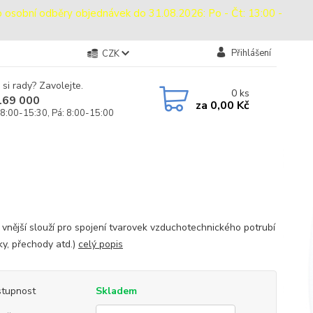
bní odběry objednávek do 31.08.2026: Po - Čt: 13:00 -
Přihlášení
CZK
 si rady? Zavolejte.
0
ks
169 000
za
0,00 Kč
 8:00-15:30, Pá: 8:00-15:00
 vnější slouží pro spojení tvarovek vzduchotechnického potrubí
ky, přechody atd.)
celý popis
tupnost
Skladem