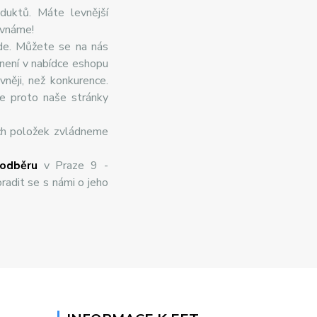
duktů. Máte levnější
ovnáme!
de. Můžete se na nás
 není v nabídce eshopu
něji, než konkurence.
te proto naše stránky
ch položek zvládneme
odběru
v Praze 9 -
radit se s námi o jeho