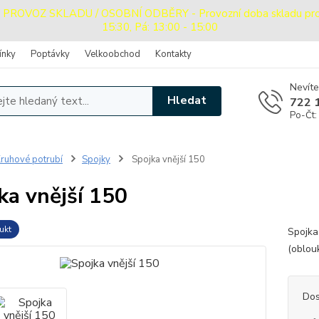
OVOZ SKLADU / OSOBNÍ ODBĚRY - Provozní doba skladu pro oso
15:30, Pá: 13:00 - 15:00
ínky
Poptávky
Velkoobchod
Kontakty
Nevíte
Hledat
722 
Po-Čt:
ruhové potrubí
Spojky
Spojka vnější 150
ka vnější 150
ukt
Spojka
(oblou
Dos