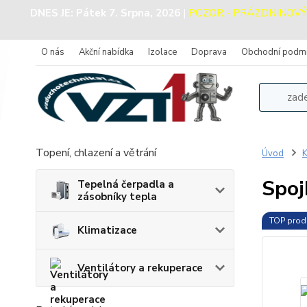
DNES JE:
Pátek 7. Srpna, 2026
|
POZOR - PRÁZDNINOVÝ PR
O nás
Akční nabídka
Izolace
Doprava
Obchodní podm
Topení, chlazení a větrání
Úvod
K
Spoj
Tepelná čerpadla a
zásobníky tepla
TOP prod
Klimatizace
Ventilátory a rekuperace