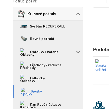
Potrubí pozink
Kruhové potrubí
Systém RECUPERALL
Rovné potrubí
Podobn
Oblouky / kolena
Přechody / redukce
Odbočky
Spojky
Kanálové nástavce