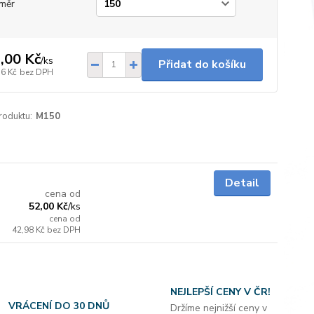
měr
,00 Kč
/
ks
Přidat do košíku
76 Kč
bez DPH
roduktu:
M150
Skladem
Detail
cena od
52,00 Kč
/
ks
cena od
42,98 Kč
bez DPH
NEJLEPŠÍ CENY V ČR!
VRÁCENÍ DO 30 DNŮ
Držíme nejnižší ceny v