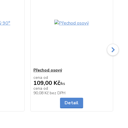
Přechod osový
Od
cena od
ce
109,00 Kč
17
/
ks
cena od
ce
Skladem
Skladem
90,08 Kč
bez DPH
14
Detail