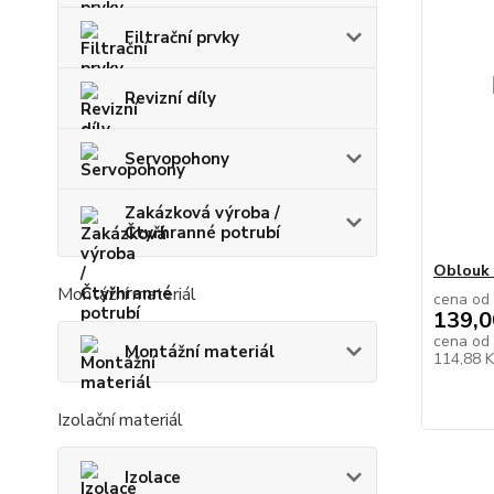
Filtrační prvky
Revizní díly
Servopohony
Zakázková výroba /
Čtyřhranné potrubí
Oblouk 
Montážní materiál
cena od
139,0
cena od
Montážní materiál
114,88 
Izolační materiál
Izolace