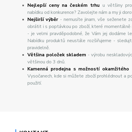
Nejlepší ceny na českém trhu
u většiny pro
nabídku od konkurence? Zavolejte nám a my ji dor
Nej
š
ir
ší
v
ý
b
ě
r
- nemusíte jinam, vše seženete z
obrátit i s poptávkou po zboží, které momentálně
- je velmi pravděpodobné, že Vám jej dodáme lev
Nabídku produktů neustále rozšiřujeme - sleduj
pravidelně.
Většina položek skladem
- výrobu neskladový
většinou do 3 dnů.
Kamenná prodejna s možností okamžitého 
Vysočanech, kde si můžete zboží prohlédnout a po
použití.