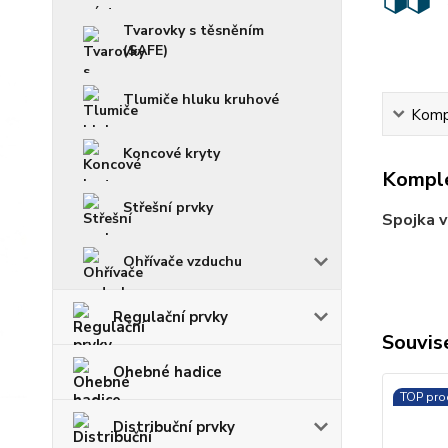
Tvarovky s těsněním
(SAFE)
Tlumiče hluku kruhové
Kompl
Koncové kryty
Komple
Střešní prvky
Spojka v
Ohřívače vzduchu
Regulační prvky
Souvise
Ohebné hadice
TOP pro
Distribuční prvky