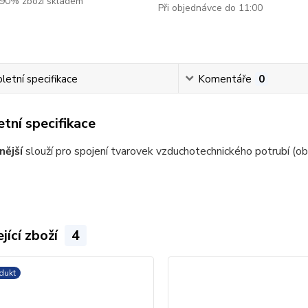
90% zboží skladem
Při objednávce do 11:00
etní specifikace
Komentáře
0
tní specifikace
nější
slouží pro spojení tvarovek vzduchotechnického potrubí (ob
jící zboží
4
dukt