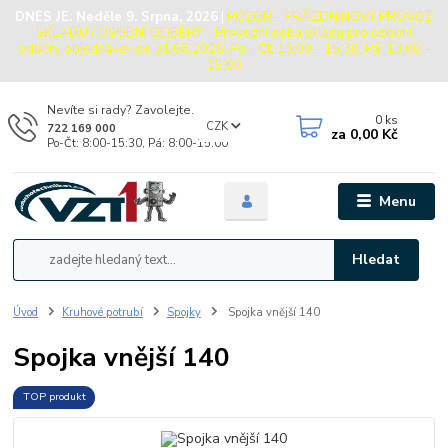
DNES JE:
Neděle 9. Srpna, 2026
|
POZOR - PRÁZDNINOVÝ PROVOZ
SKLADU / OSOBNÍ ODBĚRY - Provozní doba skladu pro osobní
odběry objednávek do 31.08.2026: Po - Čt: 13:00 - 15:30, Pá: 13:00 -
15:00
Nevíte si rady? Zavolejte.
0
ks
CZK
722 169 000
za
0,00 Kč
Po-Čt: 8:00-15:30, Pá: 8:00-15:00
Menu
Hledat
Úvod
Kruhové potrubí
Spojky
Spojka vnější 140
Spojka vnější 140
TOP produkt