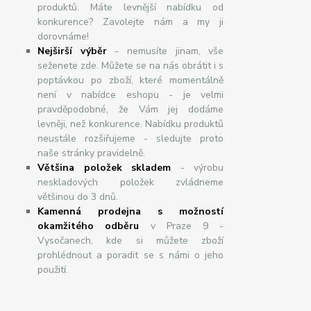
produktů. Máte levnější nabídku od
konkurence? Zavolejte nám a my ji
dorovnáme!
Nej
š
ir
ší
v
ý
b
ě
r
- nemusíte jinam, vše
seženete zde. Můžete se na nás obrátit i s
poptávkou po zboží, které momentálně
není v nabídce eshopu - je velmi
pravděpodobné, že Vám jej dodáme
levněji, než konkurence. Nabídku produktů
neustále rozšiřujeme - sledujte proto
naše stránky pravidelně.
Většina položek skladem
- výrobu
neskladových položek zvládneme
většinou do 3 dnů.
Kamenná prodejna s možností
okamžitého odběru
v Praze 9 -
Vysočanech, kde si můžete zboží
prohlédnout a poradit se s námi o jeho
použití.