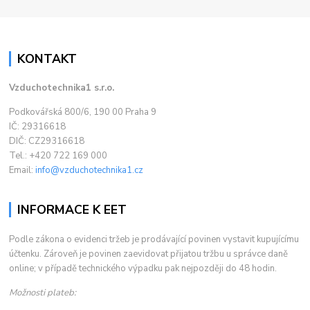
KONTAKT
Vzduchotechnika1 s.r.o.
Podkovářská 800/6, 190 00 Praha 9
IČ: 29316618
DIČ: CZ29316618
Tel.: +420 722 169 000
Email:
info@vzduchotechnika1.cz
INFORMACE K EET
Podle zákona o evidenci tržeb je prodávající povinen vystavit kupujícímu
účtenku. Zároveň je povinen zaevidovat přijatou tržbu u správce daně
online; v případě technického výpadku pak nejpozději do 48 hodin.
Možnosti plateb: