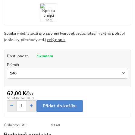
Spojka vnější slouží pro spojení tvarovek vzduchotechnického potrubí
(oblouky, přechody atd.)
celý popis
Dostupnost
Skladem
Průměr
62,00 Kč
/
ks
51,24 Kč
bez DPH
Přidat do košíku
Číslo produktu:
M140
Podobné produkty