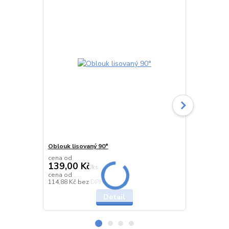
Oblouk lisovaný 90°
Oblouk seg
cena od
cena od
139,00 Kč
478,00 K
/
ks
cena od
cena od
Skladem
114,88 Kč
bez DPH
395,04 Kč
be
Detail