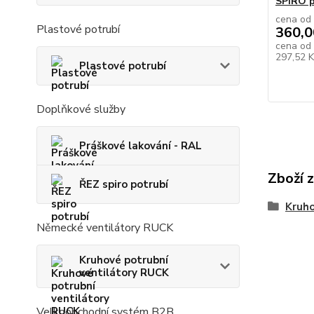
SPIRO p
cena od
Plastové potrubí
360,0
cena od
297,52 
Plastové potrubí
Doplňkové služby
Práškové lakování - RAL
Zboží 
ŘEZ spiro potrubí
Kruho
Německé ventilátory RUCK
Kruhové potrubní
ventilátory RUCK
Velkoobchodní systém B2B