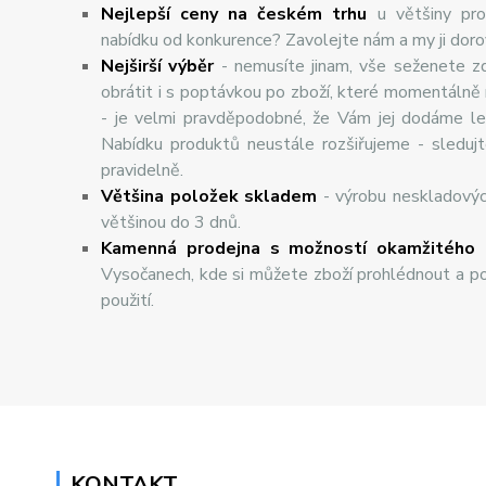
Nejlepší ceny na českém trhu
u většiny pro
nabídku od konkurence? Zavolejte nám a my ji dor
Nej
š
ir
ší
v
ý
b
ě
r
- nemusíte jinam, vše seženete z
obrátit i s poptávkou po zboží, které momentálně
- je velmi pravděpodobné, že Vám jej dodáme lev
Nabídku produktů neustále rozšiřujeme - sleduj
pravidelně.
Většina položek skladem
- výrobu neskladový
většinou do 3 dnů.
Kamenná prodejna s možností okamžitého 
Vysočanech, kde si můžete zboží prohlédnout a po
použití.
KONTAKT