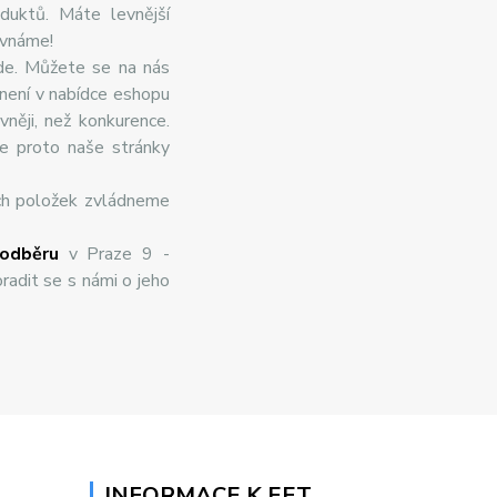
duktů. Máte levnější
ovnáme!
de. Můžete se na nás
 není v nabídce eshopu
něji, než konkurence.
te proto naše stránky
ch položek zvládneme
odběru
v Praze 9 -
radit se s námi o jeho
INFORMACE K EET