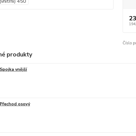
23
194
Číslo p
é produkty
Spojka vnější
Přechod osový