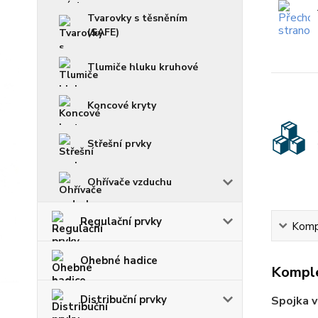
Tvarovky s těsněním
(SAFE)
Tlumiče hluku kruhové
Koncové kryty
Střešní prvky
Ohřívače vzduchu
Regulační prvky
Kompl
Ohebné hadice
Komple
Distribuční prvky
Spojka v