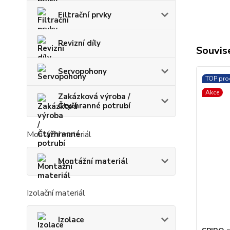
Filtrační prvky
Revizní díly
Souvise
Servopohony
TOP pro
Akce
Zakázková výroba /
Čtyřhranné potrubí
Montážní materiál
Montážní materiál
Izolační materiál
Izolace