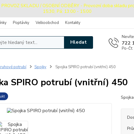
OVOZ SKLADU / OSOBNÍ ODBĚRY - Provozní doba skladu pro oso
15:30, Pá: 13:00 - 15:00
ínky
Poptávky
Velkoobchod
Kontakty
Nevíte
Hledat
722 
Po-Čt:
ruhové potrubí
Spojky
Spojka SPIRO potrubí (vnitřní) 450
ka SPIRO potrubí (vnitřní) 450
ukt
Spojka
Dos
Prů