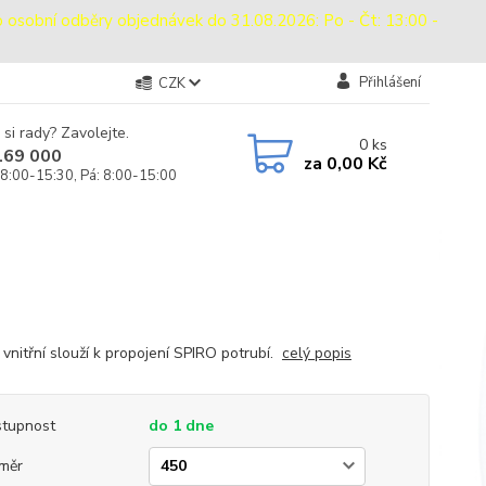
bní odběry objednávek do 31.08.2026: Po - Čt: 13:00 -
Přihlášení
CZK
 si rady? Zavolejte.
0
ks
169 000
za
0,00 Kč
 8:00-15:30, Pá: 8:00-15:00
 vnitřní slouží k propojení SPIRO potrubí.
celý popis
tupnost
do 1 dne
měr