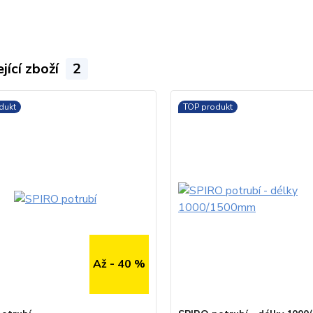
jící zboží
2
dukt
TOP produkt
Až - 40 %