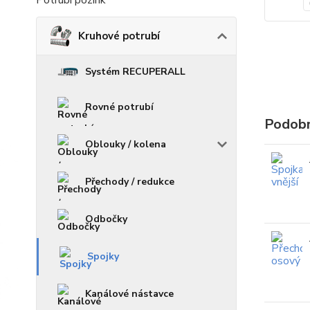
Potrubí pozink
Kruhové potrubí
Systém RECUPERALL
Rovné potrubí
Podobn
Oblouky / kolena
Přechody / redukce
Odbočky
Spojky
Kanálové nástavce