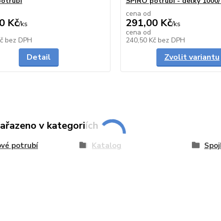
otrubí
SPIRO potrubí - délky 100
cena od
0 Kč
291,00 Kč
/
ks
/
ks
cena od
Skladem
Kč
bez DPH
240,50 Kč
bez DPH
Detail
Zvolit variantu
zařazeno v kategoriích
vé potrubí
Katalog
Spoj