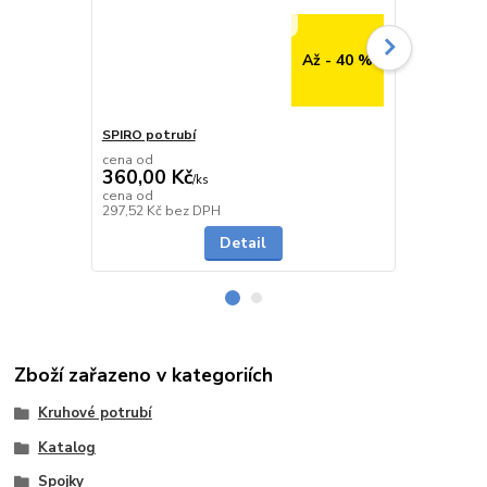
Až - 40 %
SPIRO potrubí
SPIRO potru
cena od
cena od
360,00 Kč
291,00 K
/
ks
cena od
cena od
Skladem
297,52 Kč
bez DPH
240,50 Kč
be
Detail
Zboží zařazeno v kategoriích
Kruhové potrubí
Katalog
Spojky