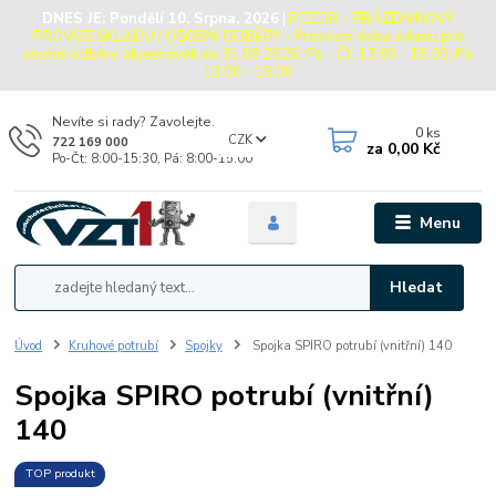
DNES JE:
Pondělí 10. Srpna, 2026
|
POZOR - PRÁZDNINOVÝ
PROVOZ SKLADU / OSOBNÍ ODBĚRY - Provozní doba skladu pro
osobní odběry objednávek do 31.08.2026: Po - Čt: 13:00 - 15:30, Pá:
13:00 - 15:00
Nevíte si rady? Zavolejte.
0
ks
CZK
722 169 000
za
0,00 Kč
Po-Čt: 8:00-15:30, Pá: 8:00-15:00
Menu
Hledat
Úvod
Kruhové potrubí
Spojky
Spojka SPIRO potrubí (vnitřní) 140
Spojka SPIRO potrubí (vnitřní)
140
TOP produkt