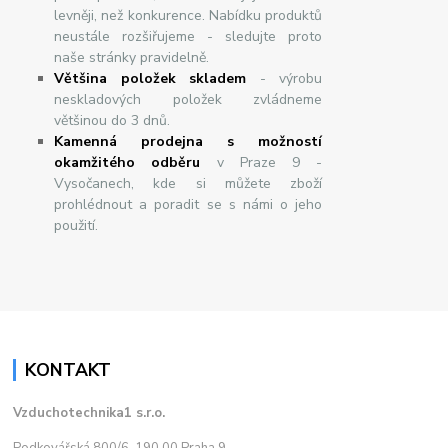
levněji, než konkurence. Nabídku produktů
neustále rozšiřujeme - sledujte proto
naše stránky pravidelně.
Většina položek skladem
- výrobu
neskladových položek zvládneme
většinou do 3 dnů.
Kamenná prodejna s možností
okamžitého odběru
v Praze 9 -
Vysočanech, kde si můžete zboží
prohlédnout a poradit se s námi o jeho
použití.
KONTAKT
Vzduchotechnika1 s.r.o.
Podkovářská 800/6, 190 00 Praha 9