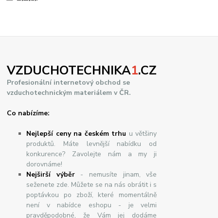
VZDUCHOTECHNIKA
1
.CZ
Profesionální internetový obchod se
vzduchotechnickým materiálem v ČR.
Co nabízíme:
Nejlepší ceny na českém trhu
u většiny
produktů. Máte levnější nabídku od
konkurence? Zavolejte nám a my ji
dorovnáme!
Nej
š
ir
ší
v
ý
b
ě
r
- nemusíte jinam, vše
seženete zde. Můžete se na nás obrátit i s
poptávkou po zboží, které momentálně
není v nabídce eshopu - je velmi
pravděpodobné, že Vám jej dodáme