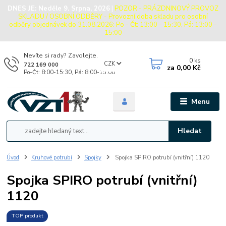
DNES JE:
Neděle 9. Srpna, 2026
|
POZOR - PRÁZDNINOVÝ PROVOZ
SKLADU / OSOBNÍ ODBĚRY - Provozní doba skladu pro osobní
odběry objednávek do 31.08.2026: Po - Čt: 13:00 - 15:30, Pá: 13:00 -
15:00
Nevíte si rady? Zavolejte.
0
ks
CZK
722 169 000
za
0,00 Kč
Po-Čt: 8:00-15:30, Pá: 8:00-15:00
Menu
Hledat
Úvod
Kruhové potrubí
Spojky
Spojka SPIRO potrubí (vnitřní) 1120
Spojka SPIRO potrubí (vnitřní)
1120
TOP produkt