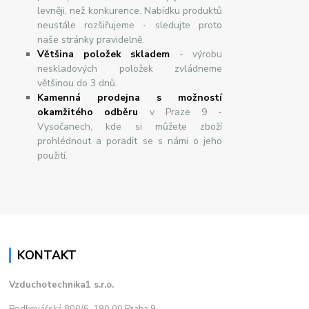
levněji, než konkurence. Nabídku produktů
neustále rozšiřujeme - sledujte proto
naše stránky pravidelně.
Většina položek skladem
- výrobu
neskladových položek zvládneme
většinou do 3 dnů.
Kamenná prodejna s možností
okamžitého odběru
v Praze 9 -
Vysočanech, kde si můžete zboží
prohlédnout a poradit se s námi o jeho
použití.
KONTAKT
Vzduchotechnika1 s.r.o.
Podkovářská 800/6, 190 00 Praha 9