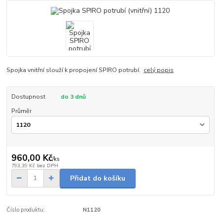
Spojka vnitřní slouží k propojení SPIRO potrubí.
celý popis
Dostupnost
do 3 dnů
Průměr
960,00 Kč
/
ks
793,39 Kč
bez DPH
Přidat do košíku
Číslo produktu:
N1120