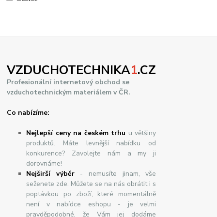
VZDUCHOTECHNIKA
1
.CZ
Profesionální internetový obchod se
vzduchotechnickým materiálem v ČR.
Co nabízíme:
Nejlepší ceny na českém trhu
u většiny
produktů. Máte levnější nabídku od
konkurence? Zavolejte nám a my ji
dorovnáme!
Nej
š
ir
ší
v
ý
b
ě
r
- nemusíte jinam, vše
seženete zde. Můžete se na nás obrátit i s
poptávkou po zboží, které momentálně
není v nabídce eshopu - je velmi
pravděpodobné, že Vám jej dodáme