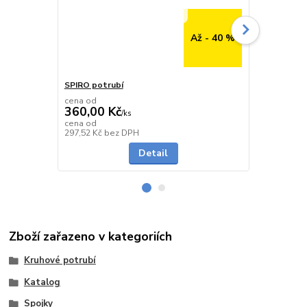
Až - 40 %
SPIRO potrubí
SPIRO potru
cena od
cena od
360,00 Kč
291,00 K
/
ks
cena od
cena od
Skladem
297,52 Kč
bez DPH
240,50 Kč
be
Detail
Zboží zařazeno v kategoriích
Kruhové potrubí
Katalog
Spojky