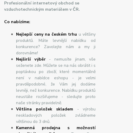
Profesionální internetový obchod se
vzduchotechnickým materiálem v ČR.
Co nabízíme:
Nejlepší ceny na českém trhu
u většiny
produktů. Máte levnější nabídku od
konkurence? Zavolejte nám a my ji
dorovnáme!
Nej
š
ir
ší
v
ý
b
ě
r
- nemusíte jinam, vše
seženete zde. Můžete se na nás obrátit i s
poptávkou po zboží, které momentálně
není v nabídce eshopu - je velmi
pravděpodobné, že Vám jej dodáme
levněji, než konkurence. Nabídku produktů
neustále rozšiřujeme - sledujte proto
naše stránky pravidelně.
Většina položek skladem
- výrobu
neskladových položek zvládneme
většinou do 3 dnů.
Kamenná prodejna s možností