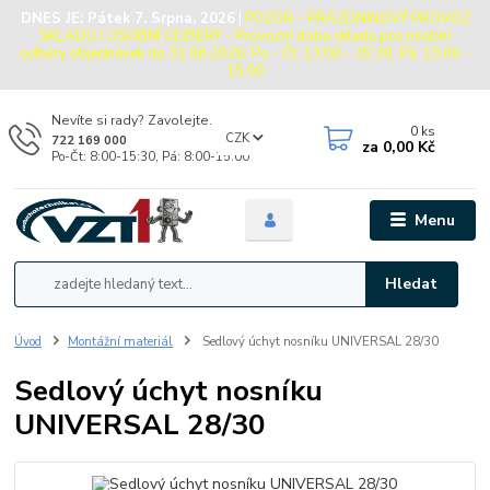
DNES JE:
Pátek 7. Srpna, 2026
|
POZOR - PRÁZDNINOVÝ PROVOZ
SKLADU / OSOBNÍ ODBĚRY - Provozní doba skladu pro osobní
odběry objednávek do 31.08.2026: Po - Čt: 13:00 - 15:30, Pá: 13:00 -
15:00
Nevíte si rady? Zavolejte.
0
ks
CZK
722 169 000
za
0,00 Kč
Po-Čt: 8:00-15:30, Pá: 8:00-15:00
Menu
Hledat
Úvod
Montážní materiál
Sedlový úchyt nosníku UNIVERSAL 28/30
Sedlový úchyt nosníku
UNIVERSAL 28/30