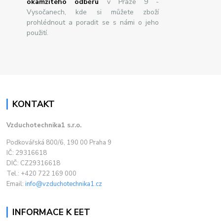
okamžitého odběru
v Praze 9 -
Vysočanech, kde si můžete zboží
prohlédnout a poradit se s námi o jeho
použití.
KONTAKT
Vzduchotechnika1 s.r.o.
Podkovářská 800/6, 190 00 Praha 9
IČ: 29316618
DIČ: CZ29316618
Tel.: +420 722 169 000
Email:
info@vzduchotechnika1.cz
INFORMACE K EET