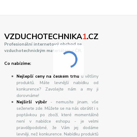
VZDUCHOTECHNIKA
1
.CZ
Profesionální internetový obchod se
vzduchotechnickým materiálem v ČR.
Co nabízíme:
Nejlepší ceny na českém trhu
u většiny
produktů. Máte levnější nabídku od
konkurence? Zavolejte nám a my ji
dorovnáme!
Nej
š
ir
ší
v
ý
b
ě
r
- nemusíte jinam, vše
seženete zde. Můžete se na nás obrátit i s
poptávkou po zboží, které momentálně
není v nabídce eshopu - je velmi
pravděpodobné, že Vám jej dodáme
levněji, než konkurence. Nabídku produktů