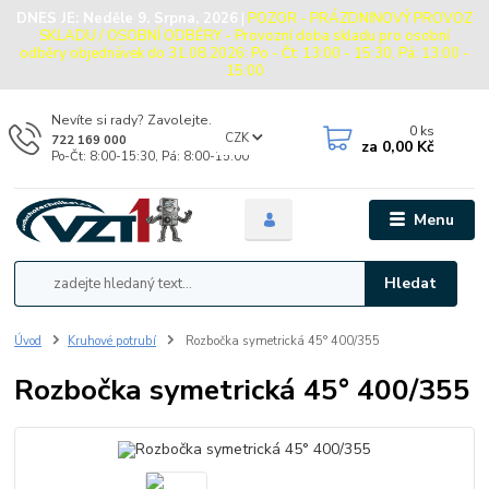
DNES JE:
Neděle 9. Srpna, 2026
|
POZOR - PRÁZDNINOVÝ PROVOZ
SKLADU / OSOBNÍ ODBĚRY - Provozní doba skladu pro osobní
odběry objednávek do 31.08.2026: Po - Čt: 13:00 - 15:30, Pá: 13:00 -
15:00
Nevíte si rady? Zavolejte.
0
ks
CZK
722 169 000
za
0,00 Kč
Po-Čt: 8:00-15:30, Pá: 8:00-15:00
Menu
Hledat
Úvod
Kruhové potrubí
Rozbočka symetrická 45° 400/355
Rozbočka symetrická 45° 400/355