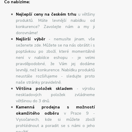
Co nabízíme:
Nejlepší ceny na českém trhu
u většiny
produktů. Máte levnější nabídku od
konkurence? Zavolejte nám a my ji
dorovnáme!
Nej
š
ir
ší
v
ý
b
ě
r
- nemusíte jinam, vše
seženete zde. Můžete se na nás obrátit i s
poptávkou po zboží, které momentálně
není v nabídce eshopu - je velmi
pravděpodobné, že Vám jej dodáme
levněji, než konkurence. Nabídku produktů
neustále rozšiřujeme - sledujte proto
naše stránky pravidelně.
Většina položek skladem
- výrobu
neskladových položek zvládneme
většinou do 3 dnů.
Kamenná prodejna s možností
okamžitého odběru
v Praze 9 -
Vysočanech, kde si můžete zboží
prohlédnout a poradit se s námi o jeho
použití.