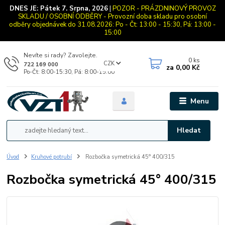
DNES JE:
Pátek 7. Srpna, 2026
|
POZOR - PRÁZDNINOVÝ PROVOZ
SKLADU / OSOBNÍ ODBĚRY - Provozní doba skladu pro osobní
odběry objednávek do 31.08.2026: Po - Čt: 13:00 - 15:30, Pá: 13:00 -
15:00
Nevíte si rady? Zavolejte.
0
ks
CZK
722 169 000
za
0,00 Kč
Po-Čt: 8:00-15:30, Pá: 8:00-15:00
Menu
Hledat
Úvod
Kruhové potrubí
Rozbočka symetrická 45° 400/315
Rozbočka symetrická 45° 400/315