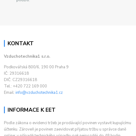
KONTAKT
Vzduchotechnika1 s.r.o.
Podkovářská 800/6, 190 00 Praha 9
IČ: 29316618
DIČ: CZ29316618
Tel.: +420 722 169 000
Email:
info@vzduchotechnika1.cz
INFORMACE K EET
Podle zákona o evidenci tržeb je prodávající povinen vystavit kupujícímu
účtenku. Zároveň je povinen zaevidovat přijatou tržbu u správce daně
online; v případě technického výpadku pak nejpozději do 48 hodin.