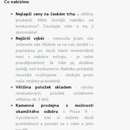
Co nabízíme:
Nejlepší ceny na českém trhu
u většiny
produktů. Máte levnější nabídku od
konkurence? Zavolejte nám a my ji
dorovnáme!
Nej
š
ir
ší
v
ý
b
ě
r
- nemusíte jinam, vše
seženete zde. Můžete se na nás obrátit i s
poptávkou po zboží, které momentálně
není v nabídce eshopu - je velmi
pravděpodobné, že Vám jej dodáme
levněji, než konkurence. Nabídku produktů
neustále rozšiřujeme - sledujte proto
naše stránky pravidelně.
Většina položek skladem
- výrobu
neskladových položek zvládneme
většinou do 3 dnů.
Kamenná prodejna s možností
okamžitého odběru
v Praze 9 -
Vysočanech, kde si můžete zboží
prohlédnout a poradit se s námi o jeho
použití.