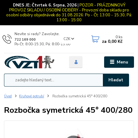
DNES JE:
Čtvrtek 6. Srpna, 2026
|
POZOR - PRÁZDNINOVÝ
PROVOZ SKLADU / OSOBNÍ ODBĚRY - Provozní doba skladu pro
osobní odběry objednávek do 31.08.2026: Po - Čt: 13:00 - 15:30, Pá:
13:00 - 15:00
Nevíte si rady? Zavolejte.
0
ks
CZK
722 169 000
za
0,00 Kč
Po-Čt: 8:00-15:30, Pá: 8:00-15:00
Menu
Hledat
Úvod
Kruhové potrubí
Rozbočka symetrická 45° 400/280
Rozbočka symetrická 45° 400/280