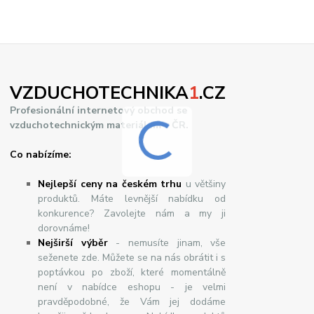
VZDUCHOTECHNIKA
1
.CZ
Profesionální internetový obchod se
vzduchotechnickým materiálem v ČR.
Co nabízíme:
Nejlepší ceny na českém trhu
u většiny
produktů. Máte levnější nabídku od
konkurence? Zavolejte nám a my ji
dorovnáme!
Nej
š
ir
ší
v
ý
b
ě
r
- nemusíte jinam, vše
seženete zde. Můžete se na nás obrátit i s
poptávkou po zboží, které momentálně
není v nabídce eshopu - je velmi
pravděpodobné, že Vám jej dodáme