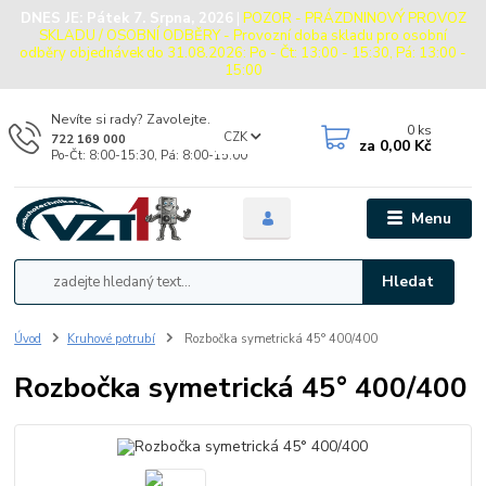
DNES JE:
Pátek 7. Srpna, 2026
|
POZOR - PRÁZDNINOVÝ PROVOZ
SKLADU / OSOBNÍ ODBĚRY - Provozní doba skladu pro osobní
odběry objednávek do 31.08.2026: Po - Čt: 13:00 - 15:30, Pá: 13:00 -
15:00
Nevíte si rady? Zavolejte.
0
ks
CZK
722 169 000
za
0,00 Kč
Po-Čt: 8:00-15:30, Pá: 8:00-15:00
Menu
Hledat
Úvod
Kruhové potrubí
Rozbočka symetrická 45° 400/400
Rozbočka symetrická 45° 400/400