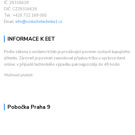
IČ: 29316618
DIČ: CZ29316618
Tel.: +420 722 169 000
Email:
info@vzduchotechnika1.cz
INFORMACE K EET
Podle zákona o evidenci tržeb je prodávající povinen vystavit kupujícímu
účtenku. Zároveň je povinen zaevidovat přijatou tržbu u správce daně
online; v případě technického výpadku pak nejpozději do 48 hodin.
Možnosti plateb:
Pobočka Praha 9