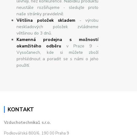
levněji, než konkurence. Nabídku produktů
neustále rozšiřujeme - sledujte proto
naše stránky pravidelně.
Většina položek skladem
- výrobu
neskladových položek zvládneme
většinou do 3 dnů.
Kamenná prodejna s možností
okamžitého odběru
v Praze 9 -
Vysočanech, kde si můžete zboží
prohlédnout a poradit se s námi o jeho
použití.
KONTAKT
Vzduchotechnika1 s.r.o.
Podkovářská 800/6, 190 00 Praha 9