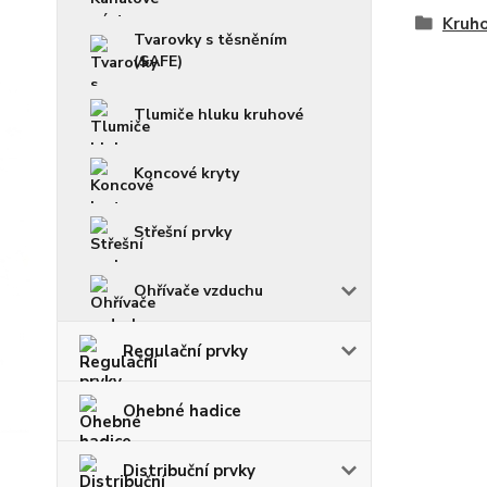
Kruho
Tvarovky s těsněním
(SAFE)
Tlumiče hluku kruhové
Koncové kryty
Střešní prvky
Ohřívače vzduchu
Regulační prvky
Ohebné hadice
Distribuční prvky