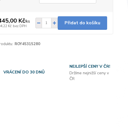
445,00 Kč
/
ks
Přidat do košíku
94,22 Kč
bez DPH
roduktu:
ROY45315280
NEJLEPŠÍ CENY V ČR!
VRÁCENÍ DO 30 DNŮ
Držíme nejnižší ceny v
ČR