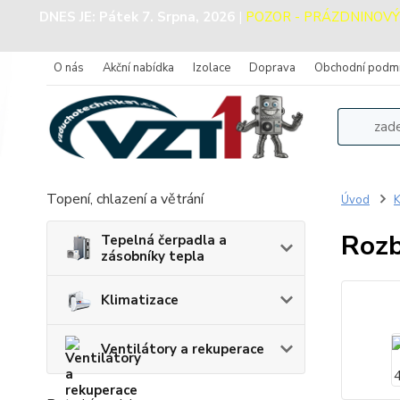
DNES JE:
Pátek 7. Srpna, 2026
|
POZOR - PRÁZDNINOVÝ PR
O nás
Akční nabídka
Izolace
Doprava
Obchodní podm
Topení, chlazení a větrání
Úvod
K
Rozb
Tepelná čerpadla a
zásobníky tepla
Klimatizace
Ventilátory a rekuperace