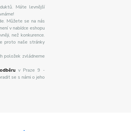
duktů. Máte levnější
ovnáme!
de. Můžete se na nás
 není v nabídce eshopu
něji, než konkurence.
te proto naše stránky
ch položek zvládneme
odběru
v Praze 9 -
radit se s námi o jeho