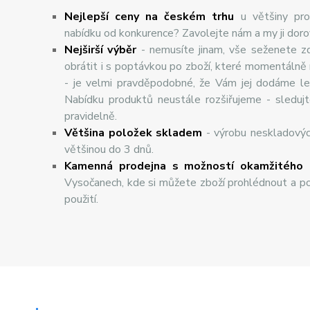
Nejlepší ceny na českém trhu
u většiny pro
nabídku od konkurence? Zavolejte nám a my ji dor
Nej
š
ir
ší
v
ý
b
ě
r
- nemusíte jinam, vše seženete z
obrátit i s poptávkou po zboží, které momentálně
- je velmi pravděpodobné, že Vám jej dodáme lev
Nabídku produktů neustále rozšiřujeme - sleduj
pravidelně.
Většina položek skladem
- výrobu neskladový
většinou do 3 dnů.
Kamenná prodejna s možností okamžitého 
Vysočanech, kde si můžete zboží prohlédnout a po
použití.