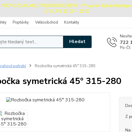
OVOZ SKLADU / OSOBNÍ ODBĚRY - Provozní doba skladu pro oso
15:30, Pá: 13:00 - 15:00
ínky
Poptávky
Velkoobchod
Kontakty
Nevíte
Hledat
722 
Po-Čt:
ruhové potrubí
Rozbočka symetrická 45° 315-280
očka symetrická 45° 315-280
Dos
Z p
Na 