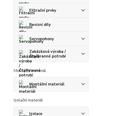
Filtrační prvky
Revizní díly
Servopohony
Zakázková výroba /
Čtyřhranné potrubí
Montážní materiál
Montážní materiál
Izolační materiál
Izolace