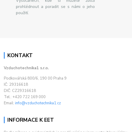
Vysočanech, kde si můžete zboží
prohlédnout a poradit se s námi o jeho
použití.
KONTAKT
Vzduchotechnika1 s.r.o.
Podkovářská 800/6, 190 00 Praha 9
IČ: 29316618
DIČ: CZ29316618
Tel.: +420 722 169 000
Email:
info@vzduchotechnika1.cz
INFORMACE K EET