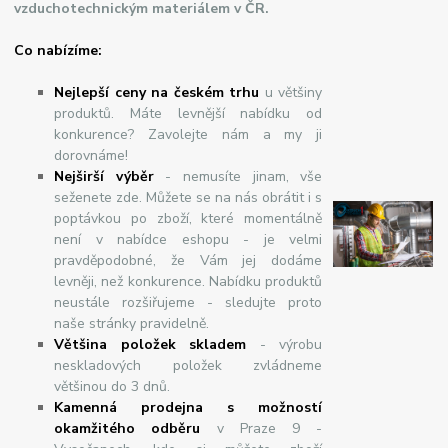
vzduchotechnickým materiálem v ČR.
Co nabízíme:
Nejlepší ceny na českém trhu
u většiny
produktů. Máte levnější nabídku od
konkurence? Zavolejte nám a my ji
dorovnáme!
Nej
š
ir
ší
v
ý
b
ě
r
- nemusíte jinam, vše
seženete zde. Můžete se na nás obrátit i s
poptávkou po zboží, které momentálně
není v nabídce eshopu - je velmi
pravděpodobné, že Vám jej dodáme
levněji, než konkurence. Nabídku produktů
neustále rozšiřujeme - sledujte proto
naše stránky pravidelně.
Většina položek skladem
- výrobu
neskladových položek zvládneme
většinou do 3 dnů.
Kamenná prodejna s možností
okamžitého odběru
v Praze 9 -