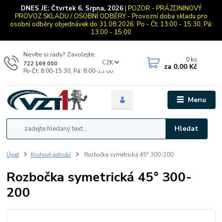
DNES JE:
Čtvrtek 6. Srpna, 2026
|
POZOR - PRÁZDNINOVÝ
PROVOZ SKLADU / OSOBNÍ ODBĚRY - Provozní doba skladu pro
osobní odběry objednávek do 31.08.2026: Po - Čt: 13:00 - 15:30, Pá:
13:00 - 15:00
Nevíte si rady? Zavolejte.
0
ks
CZK
722 169 000
za
0,00 Kč
Po-Čt: 8:00-15:30, Pá: 8:00-15:00
Menu
Hledat
Úvod
Kruhové potrubí
Rozbočka symetrická 45° 300-200
Rozbočka symetrická 45° 300-
200