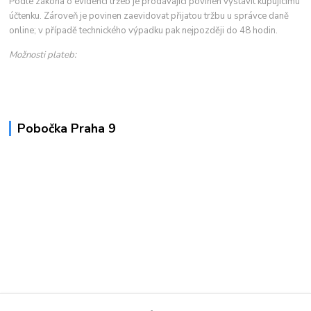
Podle zákona o evidenci tržeb je prodávající povinen vystavit kupujícímu
účtenku. Zároveň je povinen zaevidovat přijatou tržbu u správce daně
online; v případě technického výpadku pak nejpozději do 48 hodin.
Možnosti plateb:
Pobočka Praha 9