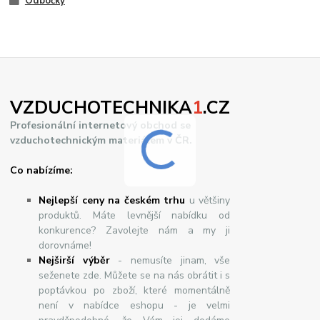
Odbočky
VZDUCHOTECHNIKA
1
.CZ
Profesionální internetový obchod se
vzduchotechnickým materiálem v ČR.
Co nabízíme:
Nejlepší ceny na českém trhu
u většiny
produktů. Máte levnější nabídku od
konkurence? Zavolejte nám a my ji
dorovnáme!
Nej
š
ir
ší
v
ý
b
ě
r
- nemusíte jinam, vše
seženete zde. Můžete se na nás obrátit i s
poptávkou po zboží, které momentálně
není v nabídce eshopu - je velmi