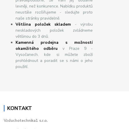
pravděpodobné, že Vám jej dodáme
levněji, než konkurence. Nabídku produktů
neustále rozšiřujeme - sledujte proto
naše stránky pravidelně.
Většina položek skladem
- výrobu
neskladových položek zvládneme
většinou do 3 dnů.
Kamenná prodejna s možností
okamžitého odběru
v Praze 9 -
Vysočanech, kde si můžete zboží
prohlédnout a poradit se s námi o jeho
použití.
KONTAKT
Vzduchotechnika1 s.r.o.