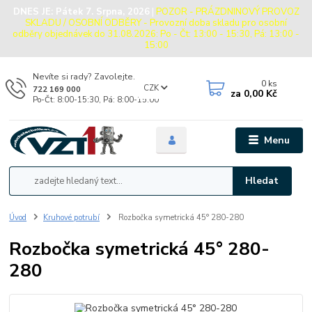
DNES JE:
Pátek 7. Srpna, 2026
|
POZOR - PRÁZDNINOVÝ PROVOZ
SKLADU / OSOBNÍ ODBĚRY - Provozní doba skladu pro osobní
odběry objednávek do 31.08.2026: Po - Čt: 13:00 - 15:30, Pá: 13:00 -
15:00
Nevíte si rady? Zavolejte.
0
ks
CZK
722 169 000
za
0,00 Kč
Po-Čt: 8:00-15:30, Pá: 8:00-15:00
Menu
Hledat
Úvod
Kruhové potrubí
Rozbočka symetrická 45° 280-280
Rozbočka symetrická 45° 280-
280