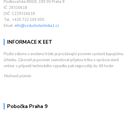
Podkovářská 800/6, 190 00 Praha 9
IČ: 29316618
DIČ: CZ29316618
Tel.: +420 722 169 000
Email:
info@vzduchotechnika1.cz
INFORMACE K EET
Podle zákona o evidenci tržeb je prodávající povinen vystavit kupujícímu
účtenku. Zároveň je povinen zaevidovat přijatou tržbu u správce daně
online; v případě technického výpadku pak nejpozději do 48 hodin.
Možnosti plateb:
Pobočka Praha 9