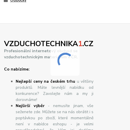
Odbočky
VZDUCHOTECHNIKA
1
.CZ
Profesionální internetový obchod se
vzduchotechnickým materiálem v ČR.
Co nabízíme:
Nejlepší ceny na českém trhu
u většiny
produktů. Máte levnější nabídku od
konkurence? Zavolejte nám a my ji
dorovnáme!
Nej
š
ir
ší
v
ý
b
ě
r
- nemusíte jinam, vše
seženete zde. Můžete se na nás obrátit i s
poptávkou po zboží, které momentálně
není v nabídce eshopu - je velmi