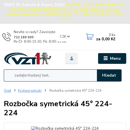
DNES JE:
Sobota 8. Srpna, 2026
|
POZOR - PRÁZDNINOVÝ PROVOZ
SKLADU / OSOBNÍ ODBĚRY - Provozní doba skladu pro osobní
odběry objednávek do 31.08.2026: Po - Čt: 13:00 - 15:30, Pá: 13:00 -
15:00
Nevíte si rady? Zavolejte.
0
ks
CZK
722 169 000
za
0,00 Kč
Po-Čt: 8:00-15:30, Pá: 8:00-15:00
Menu
Hledat
Úvod
Kruhové potrubí
Rozbočka symetrická 45° 224-224
Rozbočka symetrická 45° 224-
224