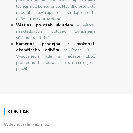
pravděpodobné, že Vám jej dodáme
levněji, než konkurence. Nabídku produktů
neustále rozšiřujeme - sledujte proto
naše stránky pravidelně.
Většina položek skladem
- výrobu
neskladových položek zvládneme
většinou do 3 dnů.
Kamenná prodejna s možností
okamžitého odběru
v Praze 9 -
Vysočanech, kde si můžete zboží
prohlédnout a poradit se s námi o jeho
použití.
KONTAKT
Vzduchotechnika1 s.r.o.