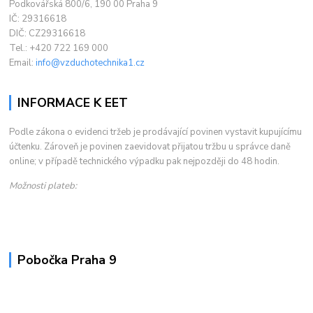
Podkovářská 800/6, 190 00 Praha 9
IČ: 29316618
DIČ: CZ29316618
Tel.: +420 722 169 000
Email:
info@vzduchotechnika1.cz
INFORMACE K EET
Podle zákona o evidenci tržeb je prodávající povinen vystavit kupujícímu
účtenku. Zároveň je povinen zaevidovat přijatou tržbu u správce daně
online; v případě technického výpadku pak nejpozději do 48 hodin.
Možnosti plateb:
Pobočka Praha 9