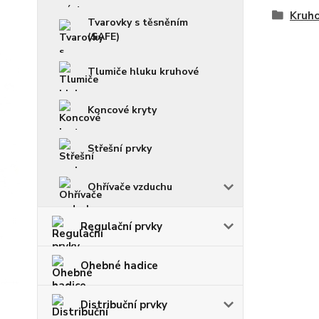
Kruho
Tvarovky s těsněním
(SAFE)
Tlumiče hluku kruhové
Koncové kryty
Střešní prvky
Ohřívače vzduchu
Regulační prvky
Ohebné hadice
Distribuční prvky