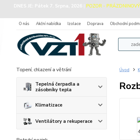
DNES JE:
Pátek 7. Srpna, 2026
|
POZOR - PRÁZDNINOVÝ PR
O nás
Akční nabídka
Izolace
Doprava
Obchodní podm
Topení, chlazení a větrání
Úvod
K
Rozb
Tepelná čerpadla a
zásobníky tepla
Klimatizace
Ventilátory a rekuperace