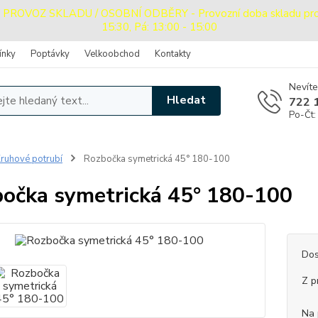
OVOZ SKLADU / OSOBNÍ ODBĚRY - Provozní doba skladu pro oso
15:30, Pá: 13:00 - 15:00
ínky
Poptávky
Velkoobchod
Kontakty
Nevíte
Hledat
722 
Po-Čt:
ruhové potrubí
Rozbočka symetrická 45° 180-100
očka symetrická 45° 180-100
Dos
Z p
Na 