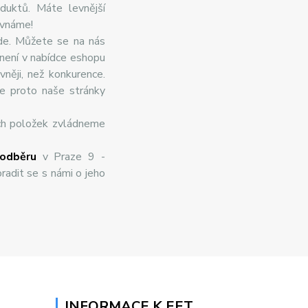
duktů. Máte levnější
ovnáme!
de. Můžete se na nás
 není v nabídce eshopu
něji, než konkurence.
te proto naše stránky
ch položek zvládneme
odběru
v Praze 9 -
radit se s námi o jeho
INFORMACE K EET