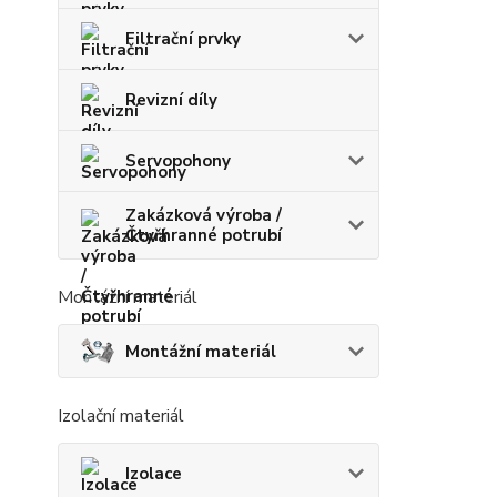
Filtrační prvky
Revizní díly
Servopohony
Zakázková výroba /
Čtyřhranné potrubí
Montážní materiál
Montážní materiál
Izolační materiál
Izolace