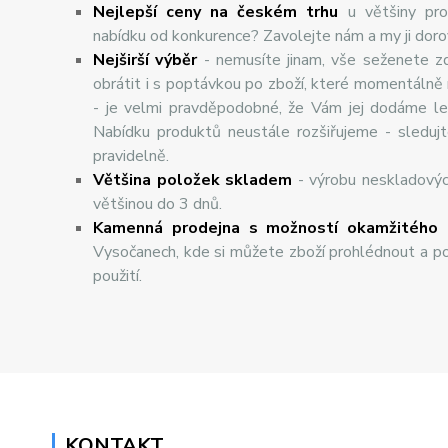
Nejlepší ceny na českém trhu
u většiny pro
nabídku od konkurence? Zavolejte nám a my ji dor
Nej
š
ir
ší
v
ý
b
ě
r
- nemusíte jinam, vše seženete z
obrátit i s poptávkou po zboží, které momentálně
- je velmi pravděpodobné, že Vám jej dodáme lev
Nabídku produktů neustále rozšiřujeme - sleduj
pravidelně.
Většina položek skladem
- výrobu neskladový
většinou do 3 dnů.
Kamenná prodejna s možností okamžitého 
Vysočanech, kde si můžete zboží prohlédnout a po
použití.
KONTAKT