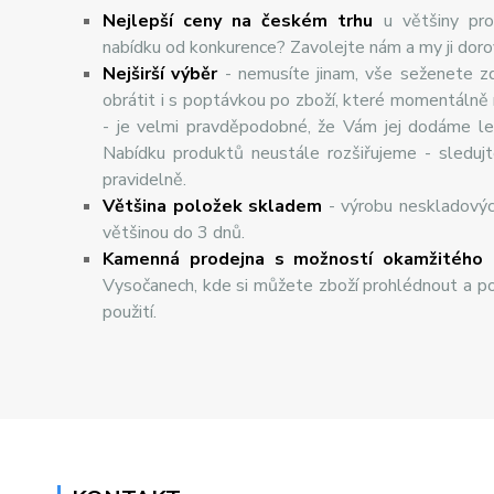
Nejlepší ceny na českém trhu
u většiny pro
nabídku od konkurence? Zavolejte nám a my ji dor
Nej
š
ir
ší
v
ý
b
ě
r
- nemusíte jinam, vše seženete z
obrátit i s poptávkou po zboží, které momentálně
- je velmi pravděpodobné, že Vám jej dodáme lev
Nabídku produktů neustále rozšiřujeme - sleduj
pravidelně.
Většina položek skladem
- výrobu neskladový
většinou do 3 dnů.
Kamenná prodejna s možností okamžitého 
Vysočanech, kde si můžete zboží prohlédnout a po
použití.