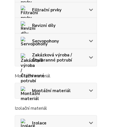
Filtrační prvky
Revizní díly
Servopohony
Zakázková výroba /
Čtyřhranné potrubí
Montážní materiál
Montážní materiál
Izolační materiál
Izolace