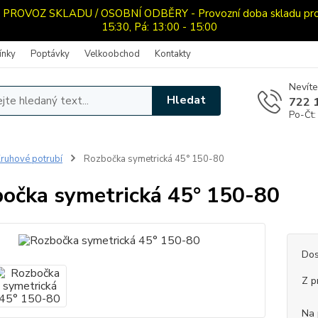
OVOZ SKLADU / OSOBNÍ ODBĚRY - Provozní doba skladu pro oso
15:30, Pá: 13:00 - 15:00
ínky
Poptávky
Velkoobchod
Kontakty
Nevíte
Hledat
722 
Po-Čt:
ruhové potrubí
Rozbočka symetrická 45° 150-80
očka symetrická 45° 150-80
Dos
Z p
Na 