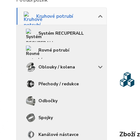
Potrubí pozink
Kruhové potrubí
Systém RECUPERALL
Rovné potrubí
Oblouky / kolena
Přechody / redukce
Odbočky
Spojky
Zboží 
Kanálové nástavce