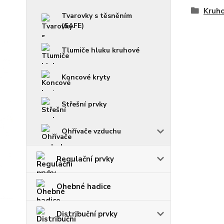
Kruho
Tvarovky s těsněním
(SAFE)
Tlumiče hluku kruhové
Koncové kryty
Střešní prvky
Ohřívače vzduchu
Regulační prvky
Ohebné hadice
Distribuční prvky