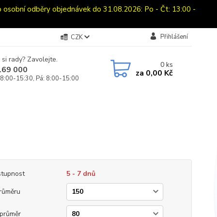
bní odběry objednávek do 31.08.2026: Po - Čt: 13:00 -
Přihlášení
CZK
 si rady? Zavolejte.
0
ks
169 000
za
0,00 Kč
 8:00-15:30, Pá: 8:00-15:00
tupnost
5 - 7 dnů
růměru
průměr