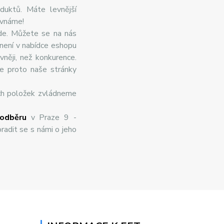
duktů. Máte levnější
ovnáme!
de. Můžete se na nás
 není v nabídce eshopu
něji, než konkurence.
te proto naše stránky
ch položek zvládneme
odběru
v Praze 9 -
radit se s námi o jeho