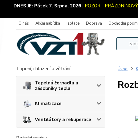
DNES JE:
Pátek 7. Srpna, 2026
|
POZOR - PRÁZDNINOVÝ PR
O nás
Akční nabídka
Izolace
Doprava
Obchodní podm
Topení, chlazení a větrání
Úvod
K
Rozb
Tepelná čerpadla a
zásobníky tepla
Klimatizace
Ventilátory a rekuperace