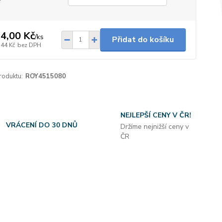
4,00 Kč
/
ks
Přidat do košíku
,44 Kč
bez DPH
roduktu:
ROY4515080
NEJLEPŠÍ CENY V ČR!
VRÁCENÍ DO 30 DNŮ
Držíme nejnižší ceny v
ČR