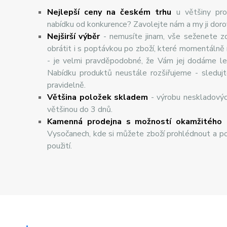
Nejlepší ceny na českém trhu
u většiny pro
nabídku od konkurence? Zavolejte nám a my ji dor
Nej
š
ir
ší
v
ý
b
ě
r
- nemusíte jinam, vše seženete z
obrátit i s poptávkou po zboží, které momentálně
- je velmi pravděpodobné, že Vám jej dodáme lev
Nabídku produktů neustále rozšiřujeme - sleduj
pravidelně.
Většina položek skladem
- výrobu neskladový
většinou do 3 dnů.
Kamenná prodejna s možností okamžitého 
Vysočanech, kde si můžete zboží prohlédnout a po
použití.