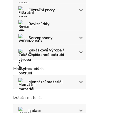
Filtrační prvky
Revizní díly
Servopohony
Zakázková výroba /
Čtyřhranné potrubí
Montážní materiál
Montážní materiál
Izolační materiál
Izolace