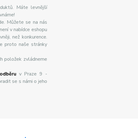
duktů. Máte levnější
ovnáme!
de. Můžete se na nás
 není v nabídce eshopu
něji, než konkurence.
te proto naše stránky
ch položek zvládneme
odběru
v Praze 9 -
radit se s námi o jeho