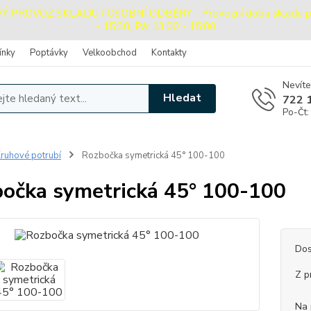
PROVOZ SKLADU / OSOBNÍ ODBĚRY - Provozní doba skladu pro o
- 15:30, Pá: 13:00 - 15:00
ínky
Poptávky
Velkoobchod
Kontakty
Nevíte
Hledat
722 
Po-Čt:
ruhové potrubí
Rozbočka symetrická 45° 100-100
očka symetrická 45° 100-100
Dos
Z p
Na 