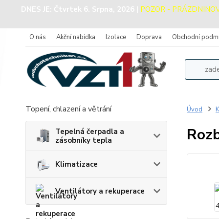
DNES JE:
Čtvrtek 6. Srpna, 2026
|
POZOR - PRÁZDNINOVÝ 
O nás
Akční nabídka
Izolace
Doprava
Obchodní podm
Topení, chlazení a větrání
Úvod
K
Rozb
Tepelná čerpadla a
zásobníky tepla
Klimatizace
Ventilátory a rekuperace