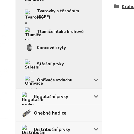
Kruho
Tvarovky s těsněním
(SAFE)
Tlumiče hluku kruhové
Koncové kryty
Střešní prvky
Ohřívače vzduchu
Regulační prvky
Ohebné hadice
Distribuční prvky