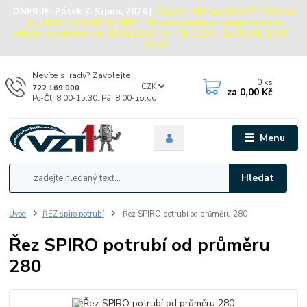
DNES JE:
Pátek 7. Srpna, 2026
|
POZOR - PRÁZDNINOVÝ PROVOZ
SKLADU / OSOBNÍ ODBĚRY - Provozní doba skladu pro osobní
odběry objednávek do 31.08.2026: Po - Čt: 13:00 - 15:30, Pá: 13:00 -
15:00
Nevíte si rady? Zavolejte.
0
ks
CZK
722 169 000
za
0,00 Kč
Po-Čt: 8:00-15:30, Pá: 8:00-15:00
Menu
Hledat
Úvod
ŘEZ spiro potrubí
Řez SPIRO potrubí od průměru 280
Řez SPIRO potrubí od průměru
280