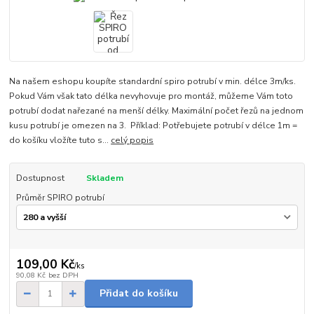
Na našem eshopu koupíte standardní spiro potrubí v min. délce 3m/ks.
Pokud Vám však tato délka nevyhovuje pro montáž, můžeme Vám toto
potrubí dodat nařezané na menší délky. Maximální počet řezů na jednom
kusu potrubí je omezen na 3. Příklad: Potřebujete potrubí v délce 1m =
do košíku vložíte tuto s...
celý popis
Dostupnost
Skladem
Průměr SPIRO potrubí
109,00 Kč
/
ks
90,08 Kč
bez DPH
Přidat do košíku