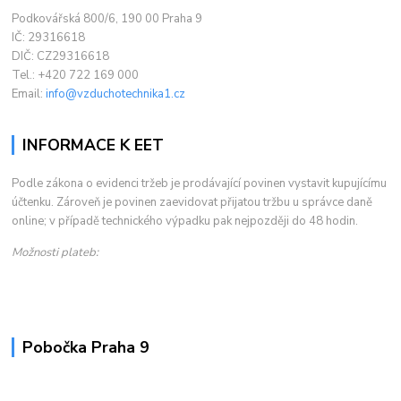
Podkovářská 800/6, 190 00 Praha 9
IČ: 29316618
DIČ: CZ29316618
Tel.: +420 722 169 000
Email:
info@vzduchotechnika1.cz
INFORMACE K EET
Podle zákona o evidenci tržeb je prodávající povinen vystavit kupujícímu
účtenku. Zároveň je povinen zaevidovat přijatou tržbu u správce daně
online; v případě technického výpadku pak nejpozději do 48 hodin.
Možnosti plateb:
Pobočka Praha 9