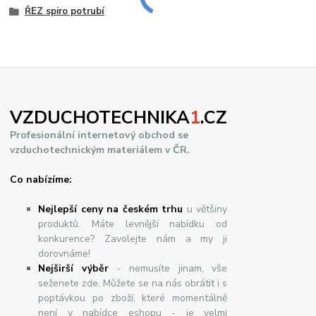
ŘEZ spiro potrubí
VZDUCHOTECHNIKA
1
.CZ
Profesionální internetový obchod se
vzduchotechnickým materiálem v ČR.
Co nabízíme:
Nejlepší ceny na českém trhu
u většiny
produktů. Máte levnější nabídku od
konkurence? Zavolejte nám a my ji
dorovnáme!
Nej
š
ir
ší
v
ý
b
ě
r
- nemusíte jinam, vše
seženete zde. Můžete se na nás obrátit i s
poptávkou po zboží, které momentálně
není v nabídce eshopu - je velmi