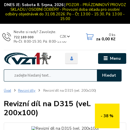
DNES JE:
Sobota 8. Srpna, 2026
|
POZOR - PRÁZDNINOVÝ PROVOZ
SKLADU / OSOBNÍ ODBĚRY - Provozní doba skladu pro osobní
odběry objednávek do 31.08.2026: Po - Čt: 13:00 - 15:30, Pá: 13:00 -
15:00
Nevíte si rady? Zavolejte.
0
ks
CZK
722 169 000
za
0,00 Kč
Po-Čt: 8:00-15:30, Pá: 8:00-15:00
Menu
Hledat
Úvod
Revizní díly
Revizní díl na D315 (vel. 200x100)
Revizní díl na D315 (vel.
200x100)
- 38 %