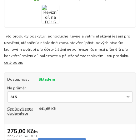
Tyto produkty poskytují jednoduché, levné a velmi efektivní řešení pro
uzavření, utěsnění a následné znovuotevření přístupových otvorův
kruhovém potrubí pro účely čištění nebo revize.Rozmezí průměrů pro
konkrétní revizní díl naleznete v přiloženémtechnickém listu produktu.
celý popis
Dostupnost
Skladem
Na průměr
Ceníková cena
441,65 Kč
dodavatele
275,00 Kč
/
ks
227,27 Kč
bez DPH