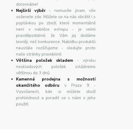
dorovnáme!
Nej
š
ir
ší
v
ý
b
ě
r
- nemusíte jinam, vše
seženete zde. Můžete se na nás obrátit i s
poptávkou po zboží, které momentálně
není v nabídce eshopu - je velmi
pravděpodobné, že Vám jej dodáme
levněji, než konkurence. Nabídku produktů
neustále rozšiřujeme - sledujte proto
naše stránky pravidelně.
Většina položek skladem
- výrobu
neskladových položek zvládneme
většinou do 3 dnů.
Kamenná prodejna s možností
okamžitého odběru
v Praze 9 -
Vysočanech, kde si můžete zboží
prohlédnout a poradit se s námi o jeho
použití.