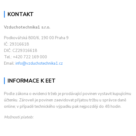
KONTAKT
Vzduchotechnika1 s.r.o.
Podkovářská 800/6, 190 00 Praha 9
IČ: 29316618
DIČ: CZ29316618
Tel.: +420 722 169 000
Email:
info@vzduchotechnika1.cz
INFORMACE K EET
Podle zákona o evidenci tržeb je prodávající povinen vystavit kupujícímu
účtenku. Zároveň je povinen zaevidovat přijatou tržbu u správce daně
online; v případě technického výpadku pak nejpozději do 48 hodin.
Možnosti plateb: