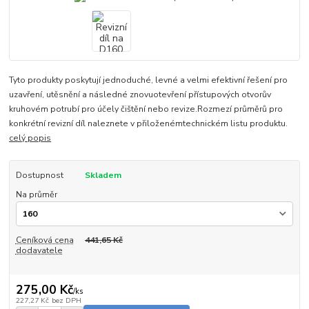
Tyto produkty poskytují jednoduché, levné a velmi efektivní řešení pro
uzavření, utěsnění a následné znovuotevření přístupových otvorův
kruhovém potrubí pro účely čištění nebo revize.Rozmezí průměrů pro
konkrétní revizní díl naleznete v přiloženémtechnickém listu produktu.
celý popis
Dostupnost
Skladem
Na průměr
Ceníková cena
441,65 Kč
dodavatele
275,00 Kč
/
ks
227,27 Kč
bez DPH