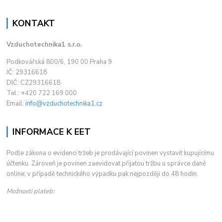
KONTAKT
Vzduchotechnika1 s.r.o.
Podkovářská 800/6, 190 00 Praha 9
IČ: 29316618
DIČ: CZ29316618
Tel.: +420 722 169 000
Email:
info@vzduchotechnika1.cz
INFORMACE K EET
Podle zákona o evidenci tržeb je prodávající povinen vystavit kupujícímu
účtenku. Zároveň je povinen zaevidovat přijatou tržbu u správce daně
online; v případě technického výpadku pak nejpozději do 48 hodin.
Možnosti plateb: