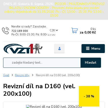
DNES JE:
Sobota 8. Srpna, 2026
|
POZOR - PRÁZDNINOVÝ PROVOZ
SKLADU / OSOBNÍ ODBĚRY - Provozní doba skladu pro osobní
odběry objednávek do 31.08.2026: Po - Čt: 13:00 - 15:30, Pá: 13:00 -
15:00
Nevíte si rady? Zavolejte.
0
ks
CZK
722 169 000
za
0,00 Kč
Po-Čt: 8:00-15:30, Pá: 8:00-15:00
Menu
Hledat
Úvod
Revizní díly
Revizní díl na D160 (vel. 200x100)
Revizní díl na D160 (vel.
200x100)
- 38 %