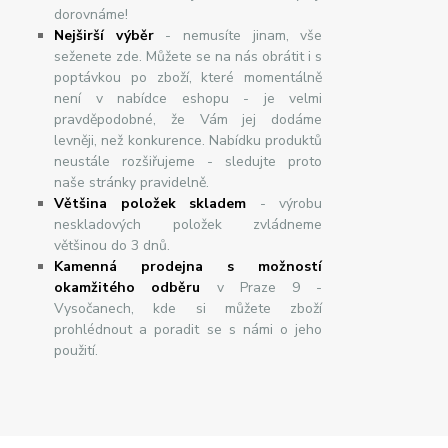
dorovnáme!
Nej
š
ir
ší
v
ý
b
ě
r
- nemusíte jinam, vše
seženete zde. Můžete se na nás obrátit i s
poptávkou po zboží, které momentálně
není v nabídce eshopu - je velmi
pravděpodobné, že Vám jej dodáme
levněji, než konkurence. Nabídku produktů
neustále rozšiřujeme - sledujte proto
naše stránky pravidelně.
Většina položek skladem
- výrobu
neskladových položek zvládneme
většinou do 3 dnů.
Kamenná prodejna s možností
okamžitého odběru
v Praze 9 -
Vysočanech, kde si můžete zboží
prohlédnout a poradit se s námi o jeho
použití.