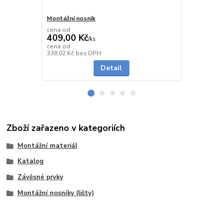
Montážní nosník
Montážní n
cena od
cena od
409,00 Kč
629,00 K
/
ks
cena od
cena od
Skladem
338,02 Kč
bez DPH
519,84 Kč
be
Detail
Zboží zařazeno v kategoriích
Montážní materiál
Katalog
Závěsné prvky
Montážní nosníky (lišty)