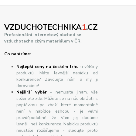
VZDUCHOTECHNIKA
1
.CZ
Profesionální internetový obchod se
vzduchotechnickým materiálem v ČR.
Co nabízíme:
Nejlepší ceny na českém trhu
u většiny
produktů. Máte levnější nabídku od
konkurence? Zavolejte nám a my ji
dorovnáme!
Nej
š
ir
ší
v
ý
b
ě
r
- nemusíte jinam, vše
seženete zde. Můžete se na nás obrátit i s
poptávkou po zboží, které momentálně
není v nabídce eshopu - je velmi
pravděpodobné, že Vám jej dodáme
levněji, než konkurence. Nabídku produktů
neustále rozšiřujeme - sledujte proto