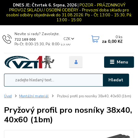
DNES JE:
Čtvrtek 6. Srpna, 2026
|
POZOR - PRÁZDNINOVÝ
PROVOZ SKLADU / OSOBNÍ ODBĚRY - Provozní doba skladu pro
osobní odběry objednávek do 31.08.2026: Po - Čt: 13:00 - 15:30, Pá:
13:00 - 15:00
Nevíte si rady? Zavolejte.
0
ks
CZK
722 169 000
za
0,00 Kč
Po-Čt: 8:00-15:30, Pá: 8:00-15:00
Menu
Hledat
Úvod
Montážní materiál
Pryžový profil pro nosníky 38x40, 40x60 (1bm)
Pryžový profil pro nosníky 38x40,
40x60 (1bm)