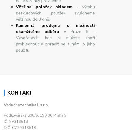
naše stránky pravidelně.
Většina položek skladem
- výrobu
neskladových položek zvládneme
většinou do 3 dnů.
Kamenná prodejna s možností
okamžitého odběru
v Praze 9 -
Vysočanech, kde si můžete zboží
prohlédnout a poradit se s námi o jeho
použití.
KONTAKT
Vzduchotechnika1 s.r.o.
Podkovářská 800/6, 190 00 Praha 9
IČ: 29316618
DIČ: CZ29316618