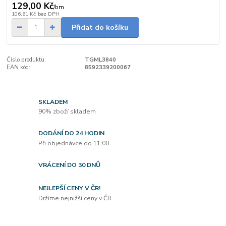
129,00 Kč
/
bm
106,61 Kč
bez DPH
Přidat do košíku
Číslo produktu:
TGML3840
EAN kód:
8592339200067
SKLADEM
90% zboží skladem
DODÁNÍ DO 24 HODIN
Při objednávce do 11:00
VRÁCENÍ DO 30 DNŮ
NEJLEPŠÍ CENY V ČR!
Držíme nejnižší ceny v ČR