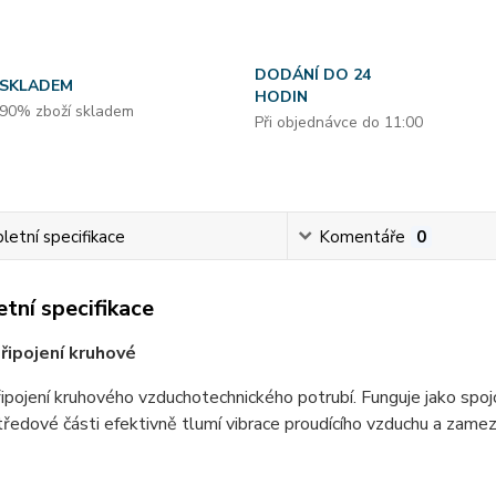
DODÁNÍ DO 24
SKLADEM
HODIN
90% zboží skladem
Při objednávce do 11:00
etní specifikace
Komentáře
0
tní specifikace
řipojení kruhové
ipojení kruhového vzduchotechnického potrubí. Funguje jako spojo
středové části efektivně tlumí vibrace proudícího vzduchu a zamezuj