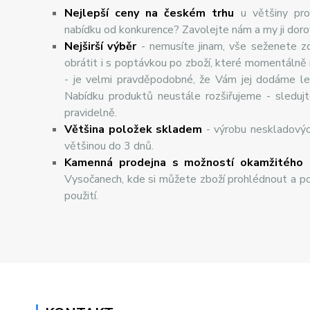
Nejlepší ceny na českém trhu
u většiny pro
nabídku od konkurence? Zavolejte nám a my ji dor
Nej
š
ir
ší
v
ý
b
ě
r
- nemusíte jinam, vše seženete z
obrátit i s poptávkou po zboží, které momentálně
- je velmi pravděpodobné, že Vám jej dodáme lev
Nabídku produktů neustále rozšiřujeme - sleduj
pravidelně.
Většina položek skladem
- výrobu neskladový
většinou do 3 dnů.
Kamenná prodejna s možností okamžitého 
Vysočanech, kde si můžete zboží prohlédnout a po
použití.