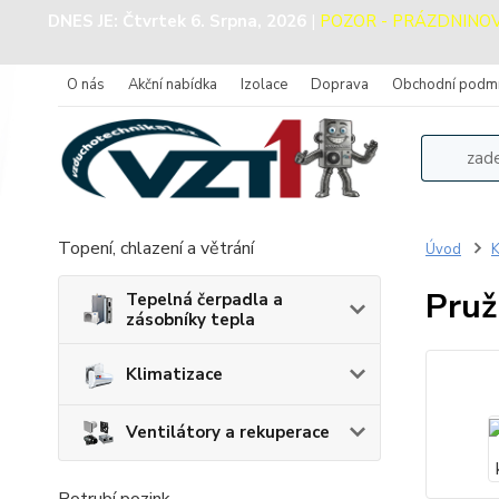
DNES JE:
Čtvrtek 6. Srpna, 2026
|
POZOR - PRÁZDNINOVÝ 
O nás
Akční nabídka
Izolace
Doprava
Obchodní podm
Topení, chlazení a větrání
Úvod
K
Pruž
Tepelná čerpadla a
zásobníky tepla
Klimatizace
Ventilátory a rekuperace