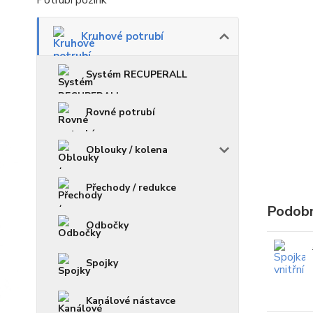
Potrubí pozink
Kruhové potrubí
Systém RECUPERALL
Rovné potrubí
Oblouky / kolena
Přechody / redukce
Podobn
Odbočky
Spojky
Kanálové nástavce