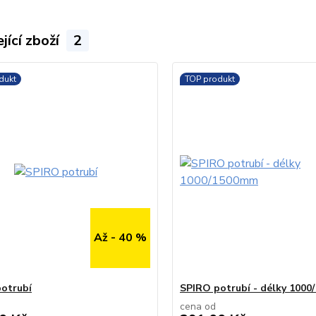
jící zboží
2
dukt
TOP produkt
Až - 40 %
otrubí
SPIRO potrubí - délky 100
cena od