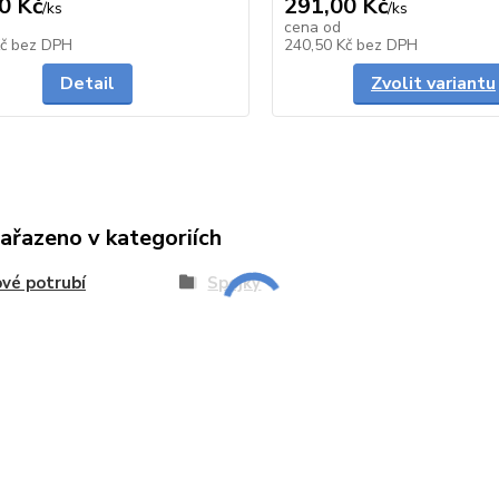
0 Kč
291,00 Kč
/
ks
/
ks
cena od
Skladem
Kč
bez DPH
240,50 Kč
bez DPH
Detail
Zvolit variantu
zařazeno v kategoriích
vé potrubí
Spojky