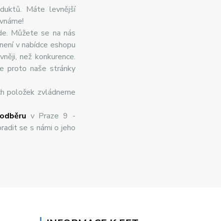
duktů. Máte levnější
ovnáme!
de. Můžete se na nás
 není v nabídce eshopu
něji, než konkurence.
te proto naše stránky
ch položek zvládneme
odběru
v Praze 9 -
radit se s námi o jeho