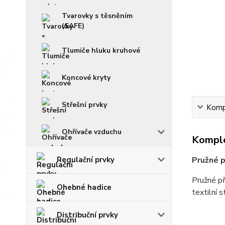
Tvarovky s těsněním
(SAFE)
Tlumiče hluku kruhové
Koncové kryty
Střešní prvky
Kompl
Ohřívače vzduchu
Komple
Pružné p
Regulační prvky
Pružné př
Ohebné hadice
textilní 
Distribuční prvky