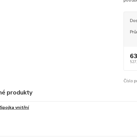
potrub
Dos
Prů
63
527
Číslo p
é produkty
Spojka vnitřní