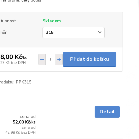
í na druhé.
celý popis
tupnost
Skladem
měr
8,00 Kč
/
ks
Přidat do košíku
,27 Kč
bez DPH
roduktu:
PPK315
Skladem
Detail
cena od
52,00 Kč
/
ks
cena od
42,98 Kč
bez DPH