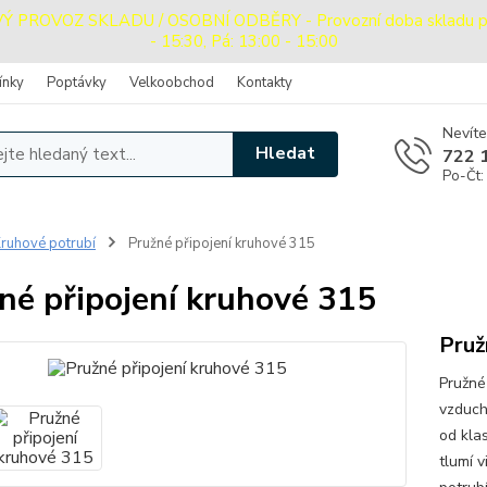
PROVOZ SKLADU / OSOBNÍ ODBĚRY - Provozní doba skladu pro o
- 15:30, Pá: 13:00 - 15:00
ínky
Poptávky
Velkoobchod
Kontakty
Nevíte
Hledat
722 
Po-Čt:
ruhové potrubí
Pružné připojení kruhové 315
né připojení kruhové 315
Pruž
Pružné
vzduch
od klas
tlumí 