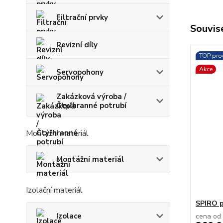
Filtrační prvky
Souvise
Revizní díly
TOP pro
Akce
Servopohony
Zakázková výroba /
Čtyřhranné potrubí
Montážní materiál
Montážní materiál
Izolační materiál
SPIRO p
Izolace
cena od