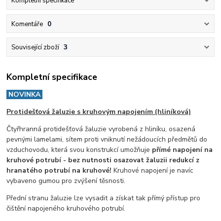
Kompletní specifikace
Komentáře
0
Související zboží
3
Kompletní specifikace
NOVINKA
Protidešťová žaluzie s kruhovým napojením (hliníková)
Čtyřhranná protidešťová žaluzie vyrobená z hliníku, osazená
pevnými lamelami, sítem proti vniknutí nežádoucích předmětů do
vzduchovodu, která svou konstrukcí umožňuje
přímé napojení na
kruhové potrubí - bez nutnosti osazovat žaluzii redukcí z
hranatého potrubí na kruhové!
Kruhové napojení je navíc
vybaveno gumou pro zvýšení těsnosti.
Přední stranu žaluzie lze vysadit a získat tak přímý přístup pro
čištění napojeného kruhového potrubí.