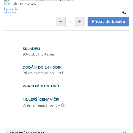
7-20 dnů od
hliníková
objednávky
/
ks
Přidat do košíku
SKLADEM
90% zboží skladem
DODÁNÍ DO 24 HODIN
Při objednávce do 11:00
VRÁCENÍ DO 30 DNŮ
NEJLEPŠÍ CENY V ČR!
Držíme nejnižší ceny v ČR