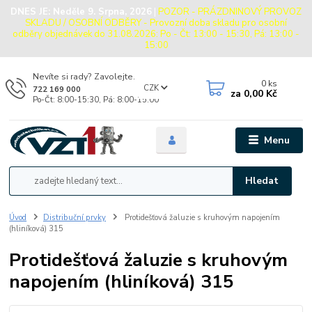
DNES JE:
Neděle 9. Srpna, 2026
|
POZOR - PRÁZDNINOVÝ PROVOZ
SKLADU / OSOBNÍ ODBĚRY - Provozní doba skladu pro osobní
odběry objednávek do 31.08.2026: Po - Čt: 13:00 - 15:30, Pá: 13:00 -
15:00
Nevíte si rady? Zavolejte.
0
ks
CZK
722 169 000
za
0,00 Kč
Po-Čt: 8:00-15:30, Pá: 8:00-15:00
Menu
Hledat
Úvod
Distribuční prvky
Protidešťová žaluzie s kruhovým napojením
(hliníková) 315
Protidešťová žaluzie s kruhovým
napojením (hliníková) 315