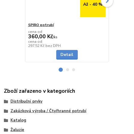
Až - 40 %
SPIRO potrubí
SPIRO potru
cena od
cena od
360,00 Kč
291,00 K
/
ks
cena od
cena od
Skladem
297,52 Kč
bez DPH
240,50 Kč
be
Detail
Zboží zařazeno v kategoriích
Distribuční prvky
Zakázková výroba / Čtyřhranné potrubí
Katalog
Žaluzie