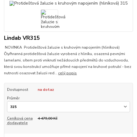
Lindab VR315
NOVINKA Protidešťová žaluzie s kruhovým napojením (hliníková)
Čtyřhranná protidešťová žaluzie vyrobená z hliníku, osazená pevnými
lamelami, sítem proti vniknutí nežádoucích předmětů do vzduchovodu,
která svou konstrukcí umožňuje přímé napojení na kruhové potrubí - bez
nutnosti osazovat žaluzii red...
celý popis
Dostupnost
na dotaz
Průměr
Ceníková cena
4 479,00 Kč
dodavatele