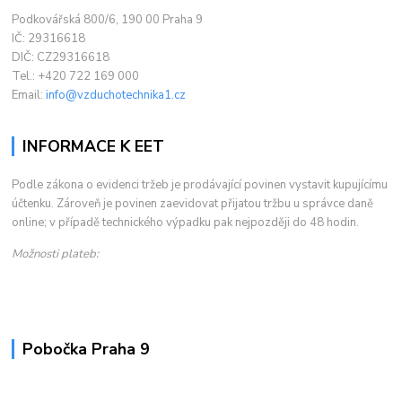
Podkovářská 800/6, 190 00 Praha 9
IČ: 29316618
DIČ: CZ29316618
Tel.: +420 722 169 000
Email:
info@vzduchotechnika1.cz
INFORMACE K EET
Podle zákona o evidenci tržeb je prodávající povinen vystavit kupujícímu
účtenku. Zároveň je povinen zaevidovat přijatou tržbu u správce daně
online; v případě technického výpadku pak nejpozději do 48 hodin.
Možnosti plateb:
Pobočka Praha 9