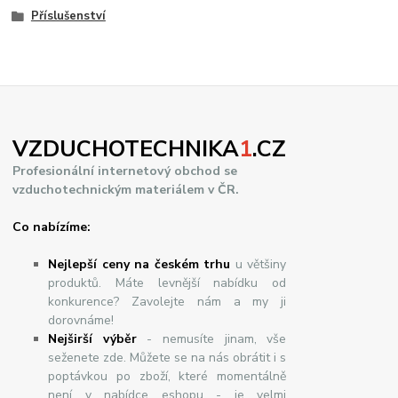
Příslušenství
VZDUCHOTECHNIKA
1
.CZ
Profesionální internetový obchod se
vzduchotechnickým materiálem v ČR.
Co nabízíme:
Nejlepší ceny na českém trhu
u většiny
produktů. Máte levnější nabídku od
konkurence? Zavolejte nám a my ji
dorovnáme!
Nej
š
ir
ší
v
ý
b
ě
r
- nemusíte jinam, vše
seženete zde. Můžete se na nás obrátit i s
poptávkou po zboží, které momentálně
není v nabídce eshopu - je velmi