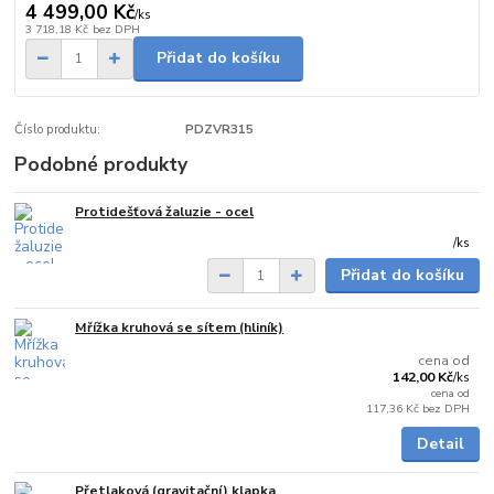
4 499,00 Kč
/
ks
3 718,18 Kč
bez DPH
Přidat do košíku
Číslo produktu:
PDZVR315
Podobné produkty
Protidešťová žaluzie - ocel
do 3 dnů
/
ks
Přidat do košíku
Mřížka kruhová se sítem (hliník)
Skladem
cena od
142,00 Kč
/
ks
cena od
117,36 Kč
bez DPH
Detail
Přetlaková (gravitační) klapka