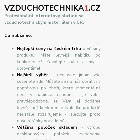
VZDUCHOTECHNIKA
1
.CZ
Profesionální internetový obchod se
vzduchotechnickým materiálem v ČR.
Co nabízíme:
Nejlepší ceny na českém trhu
u většiny
produktů. Máte levnější nabídku od
konkurence? Zavolejte nám a my ji
dorovnáme!
Nej
š
ir
ší
v
ý
b
ě
r
- nemusíte jinam, vše
seženete zde. Můžete se na nás obrátit i s
poptávkou po zboží, které momentálně
není v nabídce eshopu - je velmi
pravděpodobné, že Vám jej dodáme
levněji, než konkurence. Nabídku produktů
neustále rozšiřujeme - sledujte proto
naše stránky pravidelně.
Většina položek skladem
- výrobu
neskladových položek zvládneme