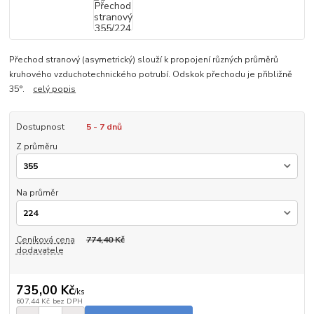
Přechod stranový (asymetrický) slouží k propojení různých průměrů
kruhového vzduchotechnického potrubí. Odskok přechodu je přibližně
35°.
celý popis
Dostupnost
5 - 7 dnů
Z průměru
Na průměr
Ceníková cena
774,40 Kč
dodavatele
735,00 Kč
/
ks
607,44 Kč
bez DPH