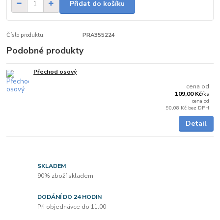
Přidat do košíku
Číslo produktu:
PRA355224
Podobné produkty
Přechod osový
Skladem
cena od
109,00 Kč
/
ks
cena od
90,08 Kč
bez DPH
Detail
SKLADEM
90% zboží skladem
DODÁNÍ DO 24 HODIN
Při objednávce do 11:00