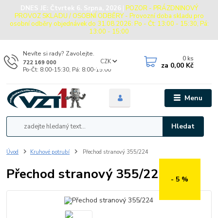
DNES JE:
Čtvrtek 6. Srpna, 2026
|
POZOR - PRÁZDNINOVÝ
PROVOZ SKLADU / OSOBNÍ ODBĚRY - Provozní doba skladu pro
osobní odběry objednávek do 31.08.2026: Po - Čt: 13:00 - 15:30, Pá:
13:00 - 15:00
Nevíte si rady? Zavolejte.
0
ks
CZK
722 169 000
za
0,00 Kč
Po-Čt: 8:00-15:30, Pá: 8:00-15:00
Menu
Hledat
Úvod
Kruhové potrubí
Přechod stranový 355/224
Přechod stranový 355/224
- 5 %