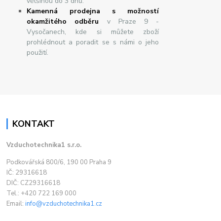
většinou do 3 dnů.
Kamenná prodejna s možností
okamžitého odběru
v Praze 9 -
Vysočanech, kde si můžete zboží
prohlédnout a poradit se s námi o jeho
použití.
KONTAKT
Vzduchotechnika1 s.r.o.
Podkovářská 800/6, 190 00 Praha 9
IČ: 29316618
DIČ: CZ29316618
Tel.: +420 722 169 000
Email:
info@vzduchotechnika1.cz