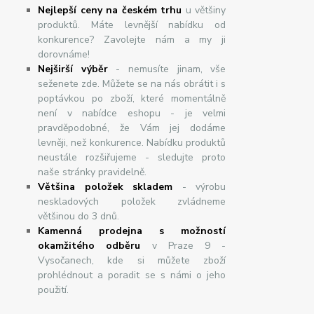
Nejlepší ceny na českém trhu
u většiny
produktů. Máte levnější nabídku od
konkurence? Zavolejte nám a my ji
dorovnáme!
Nej
š
ir
ší
v
ý
b
ě
r
- nemusíte jinam, vše
seženete zde. Můžete se na nás obrátit i s
poptávkou po zboží, které momentálně
není v nabídce eshopu - je velmi
pravděpodobné, že Vám jej dodáme
levněji, než konkurence. Nabídku produktů
neustále rozšiřujeme - sledujte proto
naše stránky pravidelně.
Většina položek skladem
- výrobu
neskladových položek zvládneme
většinou do 3 dnů.
Kamenná prodejna s možností
okamžitého odběru
v Praze 9 -
Vysočanech, kde si můžete zboží
prohlédnout a poradit se s námi o jeho
použití.