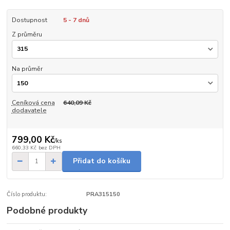
Dostupnost
5 - 7 dnů
Z průměru
Na průměr
Ceníková cena
640,09 Kč
dodavatele
799,00 Kč
/
ks
660,33 Kč
bez DPH
Přidat do košíku
Číslo produktu:
PRA315150
Podobné produkty