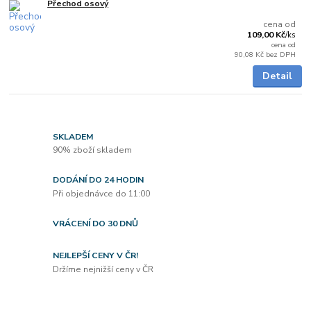
Přechod osový
Skladem
cena od
109,00 Kč
/
ks
cena od
90,08 Kč
bez DPH
Detail
SKLADEM
90% zboží skladem
DODÁNÍ DO 24 HODIN
Při objednávce do 11:00
VRÁCENÍ DO 30 DNŮ
NEJLEPŠÍ CENY V ČR!
Držíme nejnižší ceny v ČR