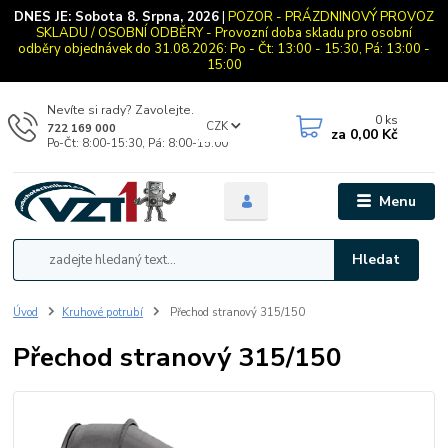
DNES JE:
Sobota 8. Srpna, 2026
|
POZOR - PRÁZDNINOVÝ PROVOZ
SKLADU / OSOBNÍ ODBĚRY - Provozní doba skladu pro osobní
odběry objednávek do 31.08.2026: Po - Čt: 13:00 - 15:30, Pá: 13:00 -
15:00
Nevíte si rady? Zavolejte.
0
ks
CZK
722 169 000
za
0,00 Kč
Po-Čt: 8:00-15:30, Pá: 8:00-15:00
Menu
Hledat
Úvod
Kruhové potrubí
Přechod stranový 315/150
Přechod stranový 315/150