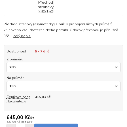
Přechod stranový (asymetrický) slouží k propojení různých průměrů
kruhového vzduchotechnického potrubí. Odskok přechodu je přibližně
35°.
celý popis
Dostupnost
5 - 7 dnů
Z průměru
Na průměr
Ceníková cena
415,03 Kč
dodavatele
645,00 Kč
/
ks
533,06 Kč
bez DPH