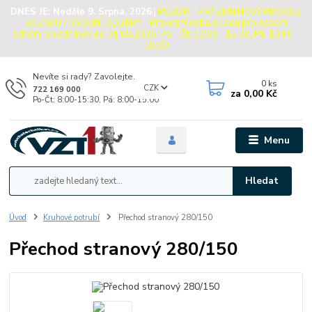
DNES JE:
Neděle 9. Srpna, 2026
|
POZOR - PRÁZDNINOVÝ PROVOZ
SKLADU / OSOBNÍ ODBĚRY - Provozní doba skladu pro osobní
odběry objednávek do 31.08.2026: Po - Čt: 13:00 - 15:30, Pá: 13:00 -
15:00
Nevíte si rady? Zavolejte.
0
ks
CZK
722 169 000
za
0,00 Kč
Po-Čt: 8:00-15:30, Pá: 8:00-15:00
Menu
Hledat
Úvod
Kruhové potrubí
Přechod stranový 280/150
Přechod stranový 280/150