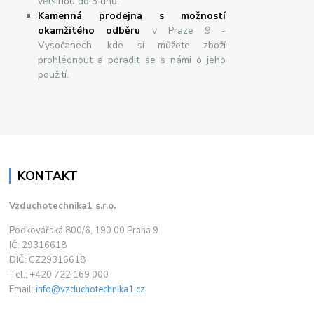
většinou do 3 dnů.
Kamenná prodejna s možností
okamžitého odběru
v Praze 9 -
Vysočanech, kde si můžete zboží
prohlédnout a poradit se s námi o jeho
použití.
KONTAKT
Vzduchotechnika1 s.r.o.
Podkovářská 800/6, 190 00 Praha 9
IČ: 29316618
DIČ: CZ29316618
Tel.: +420 722 169 000
Email:
info@vzduchotechnika1.cz