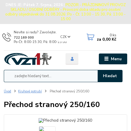
DNES JE:
Pátek 7. Srpna, 2026
|
POZOR - PRÁZDNINOVÝ PROVOZ
SKLADU / OSOBNÍ ODBĚRY - Provozní doba skladu pro osobní
odběry objednávek do 31.08.2026: Po - Čt: 13:00 - 15:30, Pá: 13:00 -
15:00
Nevíte si rady? Zavolejte.
0
ks
CZK
722 169 000
za
0,00 Kč
Po-Čt: 8:00-15:30, Pá: 8:00-15:00
Menu
Hledat
Úvod
Kruhové potrubí
Přechod stranový 250/160
Přechod stranový 250/160