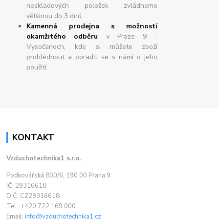
neskladových položek zvládneme
většinou do 3 dnů.
Kamenná prodejna s možností
okamžitého odběru
v Praze 9 -
Vysočanech, kde si můžete zboží
prohlédnout a poradit se s námi o jeho
použití.
KONTAKT
Vzduchotechnika1 s.r.o.
Podkovářská 800/6, 190 00 Praha 9
IČ: 29316618
DIČ: CZ29316618
Tel.: +420 722 169 000
Email:
info@vzduchotechnika1.cz