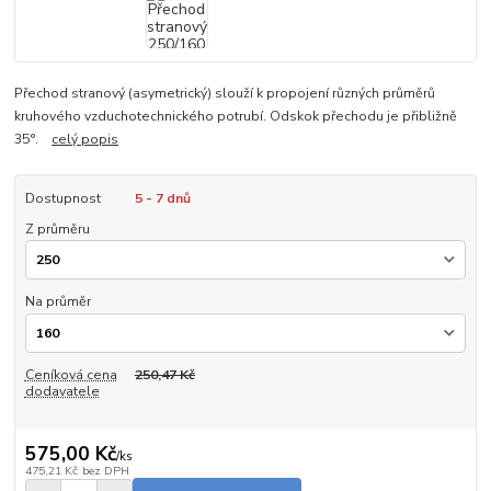
Přechod stranový (asymetrický) slouží k propojení různých průměrů
kruhového vzduchotechnického potrubí. Odskok přechodu je přibližně
35°.
celý popis
Dostupnost
5 - 7 dnů
Z průměru
Na průměr
Ceníková cena
250,47 Kč
dodavatele
575,00 Kč
/
ks
475,21 Kč
bez DPH