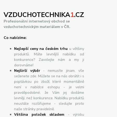
VZDUCHOTECHNIKA
1
.CZ
Profesionální internetový obchod se
vzduchotechnickým materiálem v ČR.
Co nabízíme:
Nejlepší ceny na českém trhu
u většiny
produktů. Máte levnější nabídku od
konkurence? Zavolejte nám a my ji
dorovnáme!
Nej
š
ir
ší
v
ý
b
ě
r
- nemusíte jinam, vše
seženete zde. Můžete se na nás obrátit i s
poptávkou po zboží, které momentálně
není v nabídce eshopu - je velmi
pravděpodobné, že Vám jej dodáme
levněji, než konkurence. Nabídku produktů
neustále rozšiřujeme - sledujte proto
naše stránky pravidelně.
Většina položek skladem
- výrobu