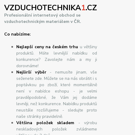
VZDUCHOTECHNIKA
1
.CZ
Profesionální internetový obchod se
vzduchotechnickým materiálem v ČR.
Co nabízíme:
Nejlepší ceny na českém trhu
u většiny
produktů. Máte levnější nabídku od
konkurence? Zavolejte nám a my ji
dorovnáme!
Nej
š
ir
ší
v
ý
b
ě
r
- nemusíte jinam, vše
seženete zde. Můžete se na nás obrátit i s
poptávkou po zboží, které momentálně
není v nabídce eshopu - je velmi
pravděpodobné, že Vám jej dodáme
levněji, než konkurence. Nabídku produktů
neustále rozšiřujeme - sledujte proto
naše stránky pravidelně.
Většina položek skladem
- výrobu
neskladových položek zvládneme