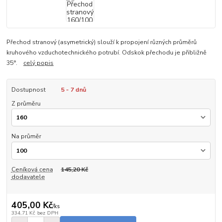
Přechod stranový (asymetrický) slouží k propojení různých průměrů
kruhového vzduchotechnického potrubí. Odskok přechodu je přibližně
35°.
celý popis
Dostupnost
5 - 7 dnů
Z průměru
Na průměr
Ceníková cena
145,20 Kč
dodavatele
405,00 Kč
/
ks
334,71 Kč
bez DPH