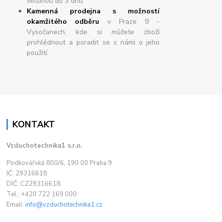
většinou do 3 dnů.
Kamenná prodejna s možností
okamžitého odběru
v Praze 9 -
Vysočanech, kde si můžete zboží
prohlédnout a poradit se s námi o jeho
použití.
KONTAKT
Vzduchotechnika1 s.r.o.
Podkovářská 800/6, 190 00 Praha 9
IČ: 29316618
DIČ: CZ29316618
Tel.: +420 722 169 000
Email:
info@vzduchotechnika1.cz