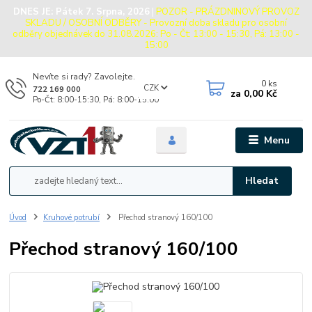
DNES JE:
Pátek 7. Srpna, 2026
|
POZOR - PRÁZDNINOVÝ PROVOZ
SKLADU / OSOBNÍ ODBĚRY - Provozní doba skladu pro osobní
odběry objednávek do 31.08.2026: Po - Čt: 13:00 - 15:30, Pá: 13:00 -
15:00
Nevíte si rady? Zavolejte.
0
ks
CZK
722 169 000
za
0,00 Kč
Po-Čt: 8:00-15:30, Pá: 8:00-15:00
Menu
Hledat
Úvod
Kruhové potrubí
Přechod stranový 160/100
Přechod stranový 160/100