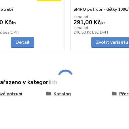
otrubí
SPIRO potrubí - délky 100
cena od
0 Kč
291,00 Kč
/
ks
/
ks
cena od
Skladem
Kč
bez DPH
240,50 Kč
bez DPH
Detail
Zvolit variantu
zařazeno v kategoriích
vé potrubí
Katalog
Přec