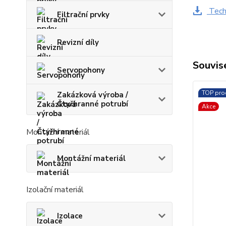
Techn
Filtrační prvky
Revizní díly
Souvise
Servopohony
TOP pro
Zakázková výroba /
Čtyřhranné potrubí
Akce
Montážní materiál
Montážní materiál
Izolační materiál
Izolace