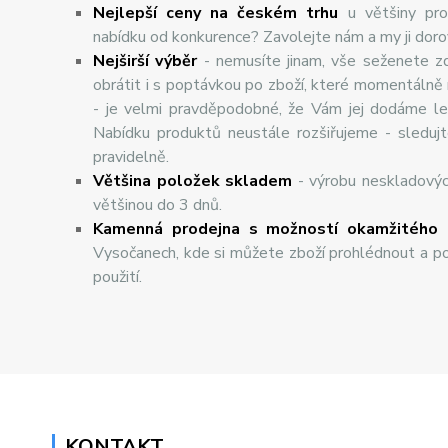
Nejlepší ceny na českém trhu
u většiny pro
nabídku od konkurence? Zavolejte nám a my ji dor
Nej
š
ir
ší
v
ý
b
ě
r
- nemusíte jinam, vše seženete z
obrátit i s poptávkou po zboží, které momentálně
- je velmi pravděpodobné, že Vám jej dodáme lev
Nabídku produktů neustále rozšiřujeme - sleduj
pravidelně.
Většina položek skladem
- výrobu neskladový
většinou do 3 dnů.
Kamenná prodejna s možností okamžitého 
Vysočanech, kde si můžete zboží prohlédnout a po
použití.
KONTAKT