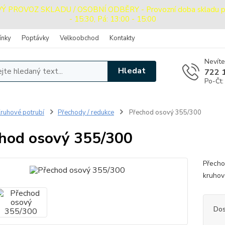
PROVOZ SKLADU / OSOBNÍ ODBĚRY - Provozní doba skladu pro o
- 15:30, Pá: 13:00 - 15:00
ínky
Poptávky
Velkoobchod
Kontakty
Nevíte
Hledat
722 
Po-Čt:
ruhové potrubí
Přechody / redukce
Přechod osový 355/300
hod osový 355/300
Přecho
kruhov
Dos