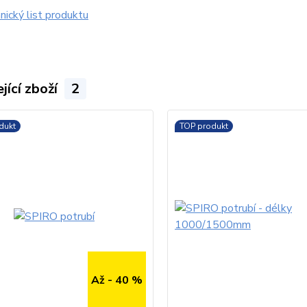
ický list produktu
jící zboží
2
dukt
TOP produkt
Až - 40 %