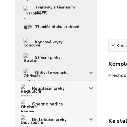
Tvarovky s těsněním
(SAFE)
Tlumiče hluku kruhové
Koncové kryty
Kompl
Střešní prvky
Komple
Ohřívače vzduchu
Přechod 
Regulační prvky
Ohebné hadice
Distribuční prvky
Ke sta