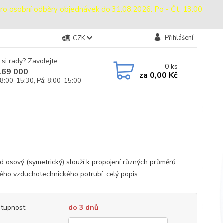
sobní odběry objednávek do 31.08.2026: Po - Čt: 13:00
Přihlášení
CZK
 si rady? Zavolejte.
0
ks
169 000
za
0,00 Kč
 8:00-15:30, Pá: 8:00-15:00
d osový (symetrický) slouží k propojení různých průměrů
ého vzduchotechnického potrubí.
celý popis
tupnost
do 3 dnů