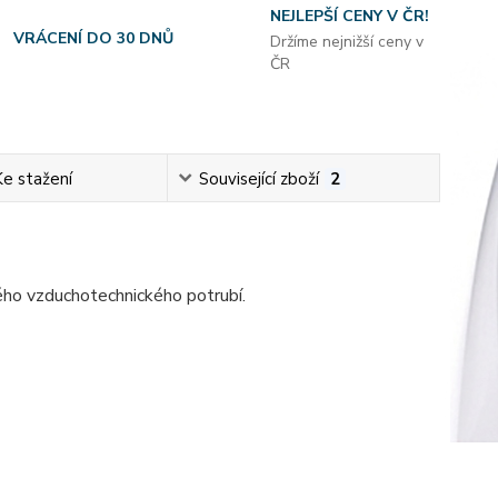
NEJLEPŠÍ CENY V ČR!
VRÁCENÍ DO 30 DNŮ
Držíme nejnižší ceny v
ČR
Ke stažení
Související zboží
2
ého vzduchotechnického potrubí.