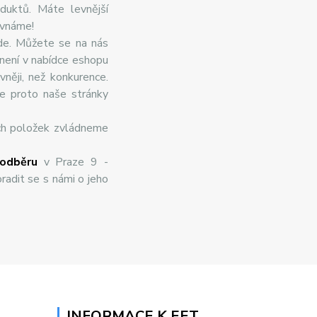
duktů. Máte levnější
ovnáme!
de. Můžete se na nás
 není v nabídce eshopu
něji, než konkurence.
te proto naše stránky
ch položek zvládneme
odběru
v Praze 9 -
radit se s námi o jeho
INFORMACE K EET