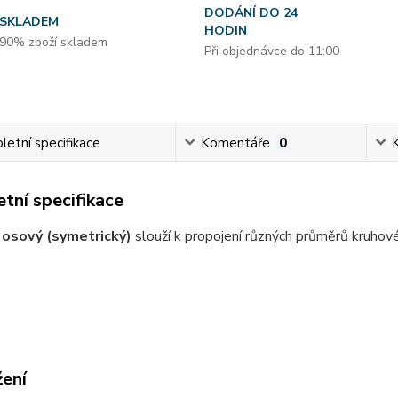
DODÁNÍ DO 24
SKLADEM
HODIN
90% zboží skladem
Při objednávce do 11:00
etní specifikace
Komentáře
0
tní specifikace
osový (symetrický)
slouží k propojení různých průměrů kruhov
žení