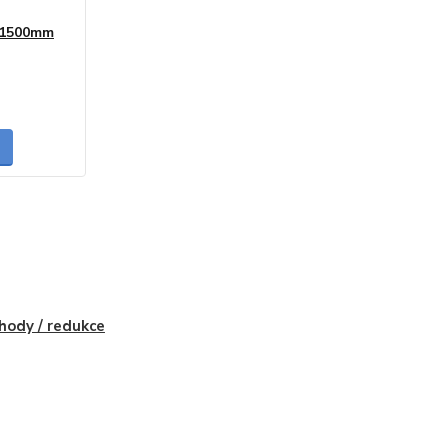
0/1500mm
skladem
hody / redukce