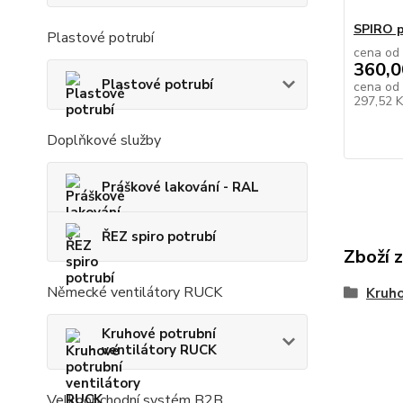
SPIRO p
Plastové potrubí
cena od
360,0
Plastové potrubí
cena od
297,52 
Doplňkové služby
Práškové lakování - RAL
ŘEZ spiro potrubí
Zboží 
Německé ventilátory RUCK
Kruho
Kruhové potrubní
ventilátory RUCK
Velkoobchodní systém B2B