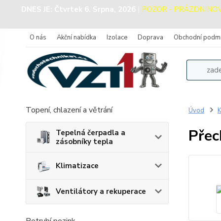
DNES JE:
Čtvrtek 6. Srpna, 2026
|
POZOR - PRÁZDNINOVÝ 
O nás
Akční nabídka
Izolace
Doprava
Obchodní podm
Topení, chlazení a větrání
Úvod
K
Přec
Tepelná čerpadla a
zásobníky tepla
Klimatizace
Ventilátory a rekuperace