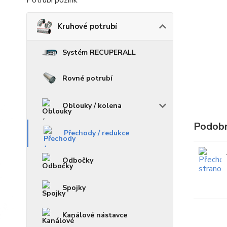
Potrubí pozink
Kruhové potrubí
Systém RECUPERALL
Rovné potrubí
Oblouky / kolena
Podobn
Přechody / redukce
Odbočky
Spojky
Kanálové nástavce