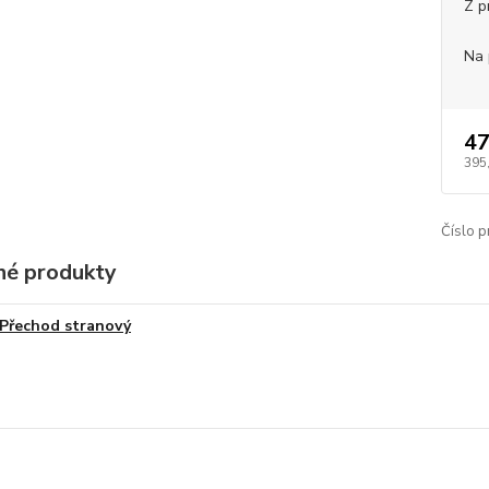
Z p
Na 
47
395
Číslo p
é produkty
Přechod stranový