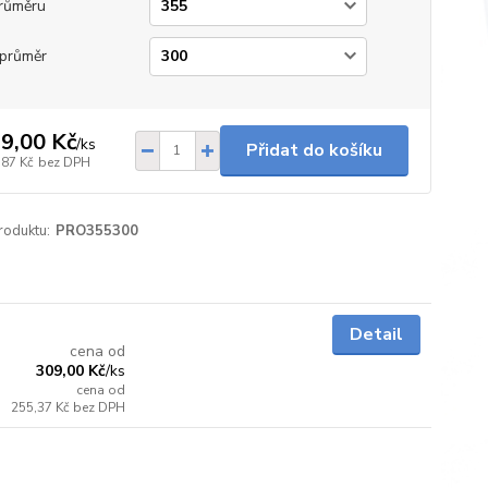
růměru
průměr
9,00 Kč
/
ks
Přidat do košíku
,87 Kč
bez DPH
roduktu:
PRO355300
5 - 7 dnů
Detail
cena od
309,00 Kč
/
ks
cena od
255,37 Kč
bez DPH