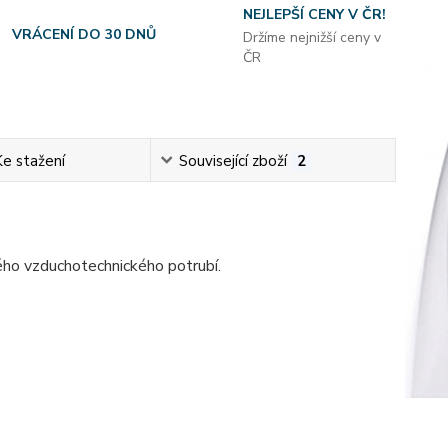
NEJLEPŠÍ CENY V ČR!
VRÁCENÍ DO 30 DNŮ
Držíme nejnižší ceny v
ČR
Ke stažení
Související zboží
2
ého vzduchotechnického potrubí.