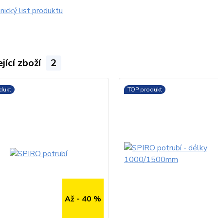
ický list produktu
jící zboží
2
dukt
TOP produkt
Až - 40 %