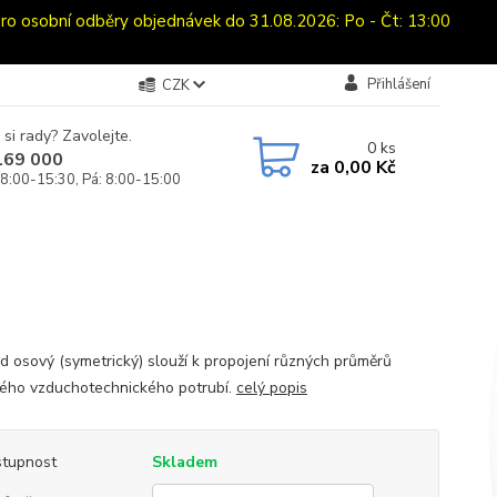
sobní odběry objednávek do 31.08.2026: Po - Čt: 13:00
Přihlášení
CZK
 si rady? Zavolejte.
0
ks
169 000
za
0,00 Kč
 8:00-15:30, Pá: 8:00-15:00
d osový (symetrický) slouží k propojení různých průměrů
ého vzduchotechnického potrubí.
celý popis
tupnost
Skladem