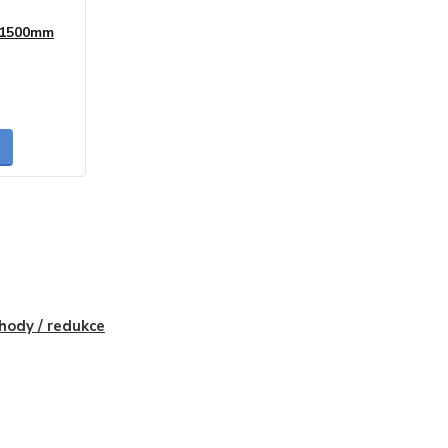
0/1500mm
skladem
hody / redukce