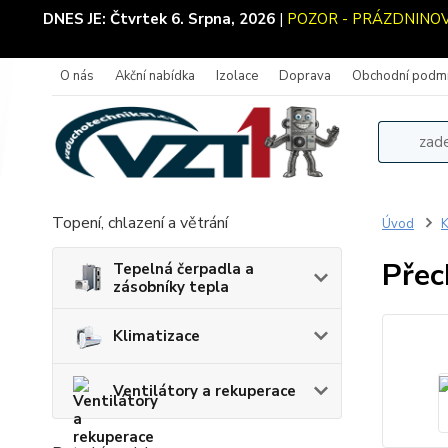
DNES JE:
Čtvrtek 6. Srpna, 2026
|
POZOR - PRÁZDNINOVÝ 
O nás
Akční nabídka
Izolace
Doprava
Obchodní podm
Topení, chlazení a větrání
Úvod
K
Přec
Tepelná čerpadla a
zásobníky tepla
Klimatizace
Ventilátory a rekuperace