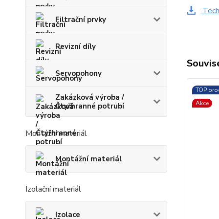
Techn
Filtrační prvky
Revizní díly
Souvise
Servopohony
TOP pro
Zakázková výroba /
Akce
Čtyřhranné potrubí
Montážní materiál
Montážní materiál
Izolační materiál
Izolace