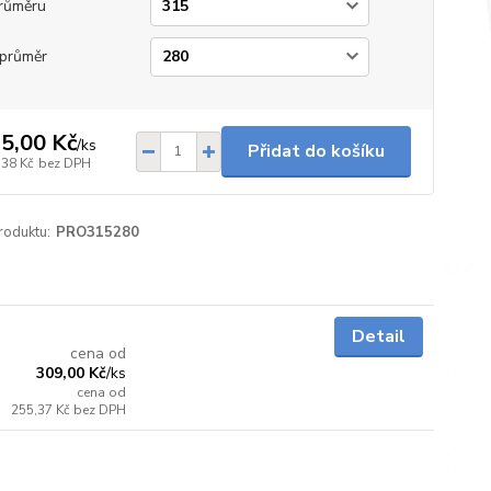
růměru
průměr
5,00 Kč
/
ks
Přidat do košíku
,38 Kč
bez DPH
roduktu:
PRO315280
5 - 7 dnů
Detail
cena od
309,00 Kč
/
ks
cena od
255,37 Kč
bez DPH