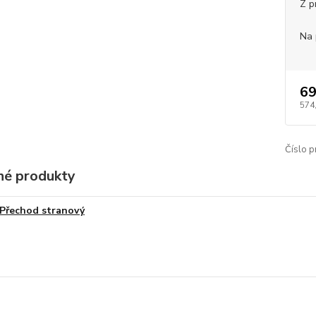
Z p
Na 
69
574
Číslo p
é produkty
Přechod stranový