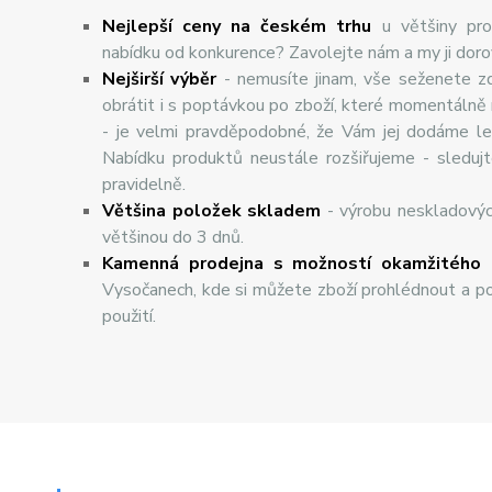
Nejlepší ceny na českém trhu
u většiny pro
nabídku od konkurence? Zavolejte nám a my ji dor
Nej
š
ir
ší
v
ý
b
ě
r
- nemusíte jinam, vše seženete z
obrátit i s poptávkou po zboží, které momentálně
- je velmi pravděpodobné, že Vám jej dodáme lev
Nabídku produktů neustále rozšiřujeme - sleduj
pravidelně.
Většina položek skladem
- výrobu neskladový
většinou do 3 dnů.
Kamenná prodejna s možností okamžitého 
Vysočanech, kde si můžete zboží prohlédnout a po
použití.