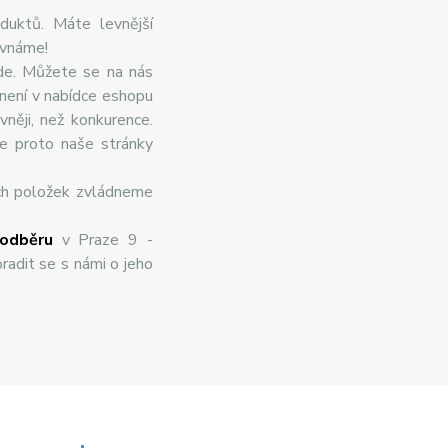
duktů. Máte levnější
ovnáme!
de. Můžete se na nás
 není v nabídce eshopu
něji, než konkurence.
te proto naše stránky
ch položek zvládneme
odběru
v Praze 9 -
radit se s námi o jeho