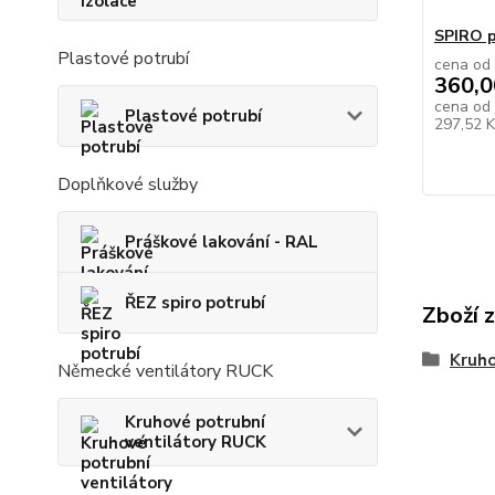
SPIRO p
Plastové potrubí
cena od
360,0
cena od
Plastové potrubí
297,52 
Doplňkové služby
Práškové lakování - RAL
ŘEZ spiro potrubí
Zboží 
Kruho
Německé ventilátory RUCK
Kruhové potrubní
ventilátory RUCK