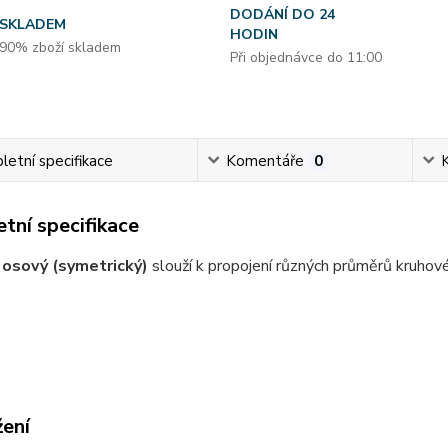
DODÁNÍ DO 24
SKLADEM
HODIN
90% zboží skladem
Při objednávce do 11:00
etní specifikace
Komentáře
0
tní specifikace
osový (symetrický)
slouží k propojení různých průměrů kruhov
žení