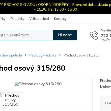
PROVOZ SKLADU / OSOBNÍ ODBĚRY - Provozní doba skladu pro o
- 15:30, Pá: 13:00 - 15:00
ínky
Poptávky
Velkoobchod
Kontakty
Nevíte
Hledat
722 
Po-Čt:
ruhové potrubí
Přechody / redukce
Přechod osový 315/280
hod osový 315/280
Přecho
kruhov
Dos