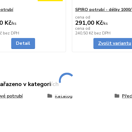
otrubí
SPIRO potrubí - délky 100
cena od
0 Kč
291,00 Kč
/
ks
/
ks
cena od
Skladem
Kč
bez DPH
240,50 Kč
bez DPH
Detail
Zvolit variantu
zařazeno v kategoriích
vé potrubí
Katalog
Přec