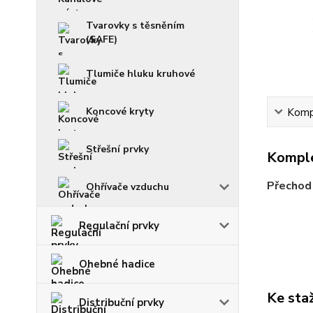
Tvarovky s těsněním
(SAFE)
Tlumiče hluku kruhové
Koncové kryty
Kompl
Střešní prvky
Komple
Přechod 
Ohřívače vzduchu
Regulační prvky
Ohebné hadice
Ke sta
Distribuční prvky