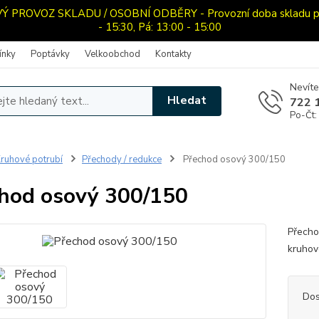
PROVOZ SKLADU / OSOBNÍ ODBĚRY - Provozní doba skladu pro o
- 15:30, Pá: 13:00 - 15:00
ínky
Poptávky
Velkoobchod
Kontakty
Nevíte
Hledat
722 
Po-Čt:
ruhové potrubí
Přechody / redukce
Přechod osový 300/150
hod osový 300/150
Přecho
kruhov
Dos