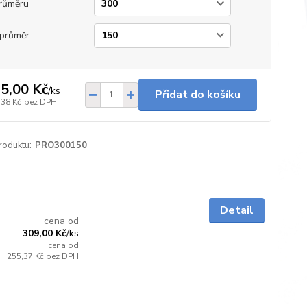
růměru
průměr
5,00 Kč
/
ks
Přidat do košíku
,38 Kč
bez DPH
roduktu:
PRO300150
5 - 7 dnů
Detail
cena od
309,00 Kč
/
ks
cena od
255,37 Kč
bez DPH