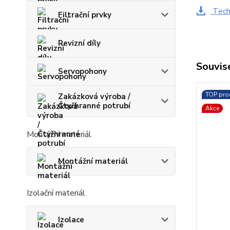
Techn
Filtrační prvky
Revizní díly
Souvise
Servopohony
TOP pro
Zakázková výroba /
Čtyřhranné potrubí
Akce
Montážní materiál
Montážní materiál
Izolační materiál
Izolace