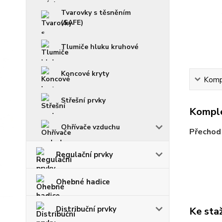
Tvarovky s těsněním
(SAFE)
Tlumiče hluku kruhové
Koncové kryty
Kompl
Střešní prvky
Komple
Ohřívače vzduchu
Přechod 
Regulační prvky
Ohebné hadice
Distribuční prvky
Ke sta