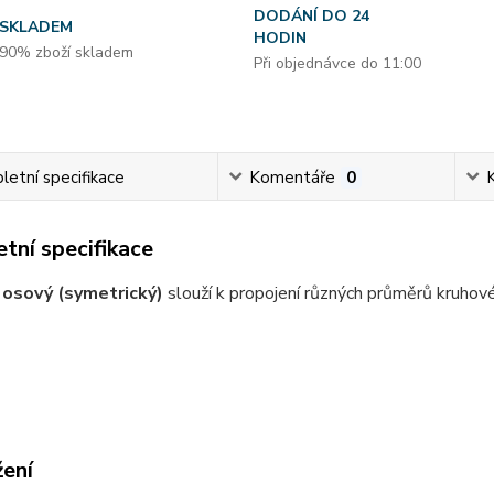
DODÁNÍ DO 24
SKLADEM
HODIN
90% zboží skladem
Při objednávce do 11:00
etní specifikace
Komentáře
0
tní specifikace
osový (symetrický)
slouží k propojení různých průměrů kruhov
žení