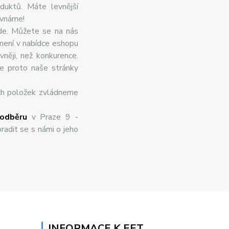
duktů. Máte levnější
ovnáme!
de. Můžete se na nás
 není v nabídce eshopu
něji, než konkurence.
te proto naše stránky
ch položek zvládneme
odběru
v Praze 9 -
radit se s námi o jeho
INFORMACE K EET