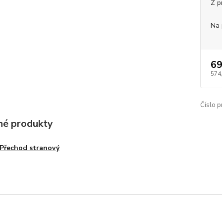
Z p
Na 
69
574
Číslo p
é produkty
Přechod stranový