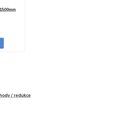
0/1500mm
skladem
hody / redukce