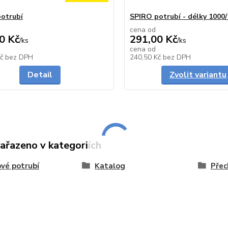
otrubí
SPIRO potrubí - délky 100
cena od
0 Kč
291,00 Kč
/
ks
/
ks
cena od
Skladem
Kč
bez DPH
240,50 Kč
bez DPH
Detail
Zvolit variantu
zařazeno v kategoriích
vé potrubí
Katalog
Přec