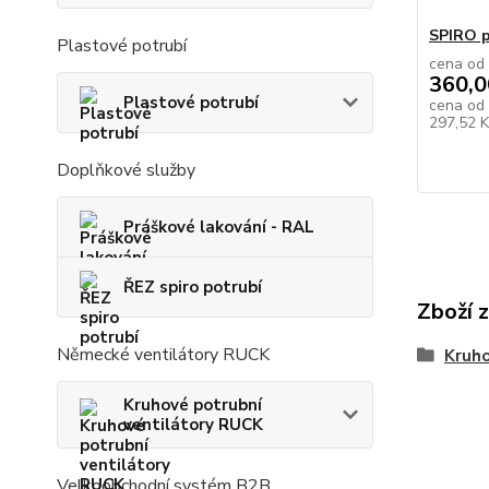
SPIRO p
Plastové potrubí
cena od
360,0
Plastové potrubí
cena od
297,52 
Doplňkové služby
Práškové lakování - RAL
ŘEZ spiro potrubí
Zboží 
Německé ventilátory RUCK
Kruho
Kruhové potrubní
ventilátory RUCK
Velkoobchodní systém B2B