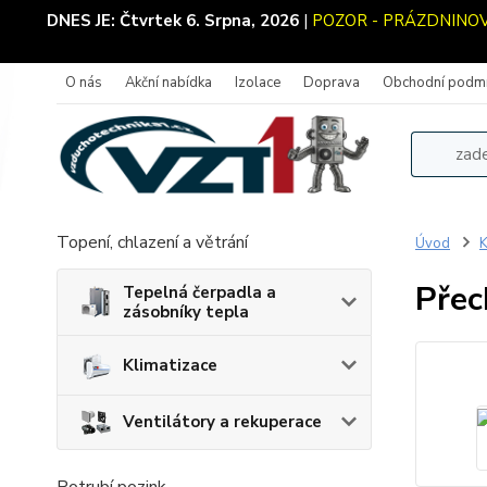
DNES JE:
Čtvrtek 6. Srpna, 2026
|
POZOR - PRÁZDNINOVÝ 
O nás
Akční nabídka
Izolace
Doprava
Obchodní podm
Topení, chlazení a větrání
Úvod
K
Přec
Tepelná čerpadla a
zásobníky tepla
Klimatizace
Ventilátory a rekuperace