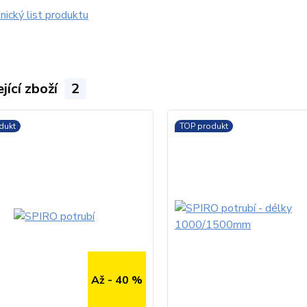
ický list produktu
jící zboží
2
dukt
TOP produkt
Až - 40 %