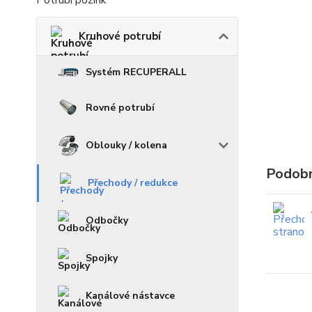
Potrubí pozink
Kruhové potrubí
Systém RECUPERALL
Rovné potrubí
Oblouky / kolena
Podobn
Přechody / redukce
Odbočky
Spojky
Kanálové nástavce