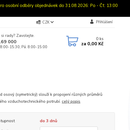
sobní odběry objednávek do 31.08.2026: Po - Čt: 13:00
Přihlášení
CZK
 si rady? Zavolejte.
0
ks
169 000
za
0,00 Kč
 8:00-15:30, Pá: 8:00-15:00
d osový (symetrický) slouží k propojení různých průměrů
ého vzduchotechnického potrubí.
celý popis
tupnost
do 3 dnů