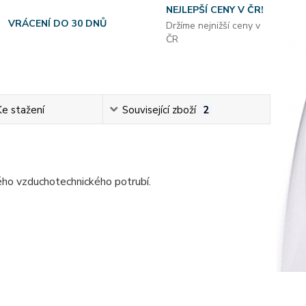
NEJLEPŠÍ CENY V ČR!
VRÁCENÍ DO 30 DNŮ
Držíme nejnižší ceny v
ČR
Ke stažení
Související zboží
2
ého vzduchotechnického potrubí.