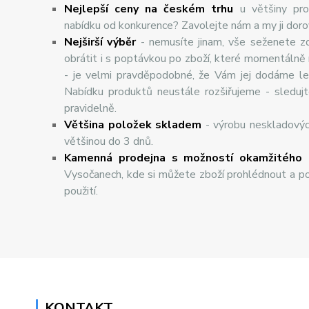
Nejlepší ceny na českém trhu
u většiny pro
nabídku od konkurence? Zavolejte nám a my ji dor
Nej
š
ir
ší
v
ý
b
ě
r
- nemusíte jinam, vše seženete z
obrátit i s poptávkou po zboží, které momentálně
- je velmi pravděpodobné, že Vám jej dodáme lev
Nabídku produktů neustále rozšiřujeme - sleduj
pravidelně.
Většina položek skladem
- výrobu neskladový
většinou do 3 dnů.
Kamenná prodejna s možností okamžitého 
Vysočanech, kde si můžete zboží prohlédnout a po
použití.
KONTAKT