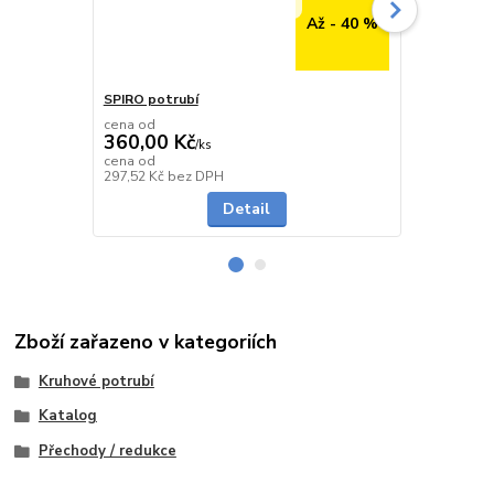
Až - 40 %
SPIRO potrubí
SPIRO potru
cena od
cena od
360,00 Kč
291,00 K
/
ks
cena od
cena od
Skladem
297,52 Kč
bez DPH
240,50 Kč
be
Detail
Zboží zařazeno v kategoriích
Kruhové potrubí
Katalog
Přechody / redukce