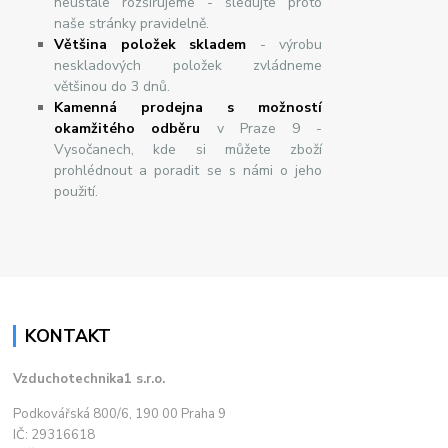
neustále rozšiřujeme - sledujte proto
naše stránky pravidelně.
Většina položek skladem
- výrobu
neskladových položek zvládneme
většinou do 3 dnů.
Kamenná prodejna s možností
okamžitého odběru
v Praze 9 -
Vysočanech, kde si můžete zboží
prohlédnout a poradit se s námi o jeho
použití.
KONTAKT
Vzduchotechnika1 s.r.o.
Podkovářská 800/6, 190 00 Praha 9
IČ: 29316618