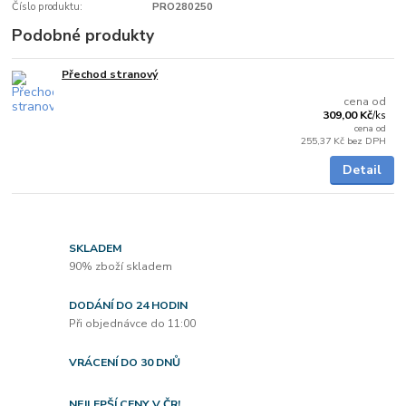
Číslo produktu:
PRO280250
Podobné produkty
Přechod stranový
5 - 7 dnů
cena od
309,00 Kč
/
ks
cena od
255,37 Kč
bez DPH
Detail
SKLADEM
90% zboží skladem
DODÁNÍ DO 24 HODIN
Při objednávce do 11:00
VRÁCENÍ DO 30 DNŮ
NEJLEPŠÍ CENY V ČR!