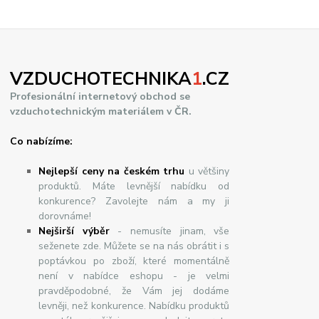
VZDUCHOTECHNIKA
1
.CZ
Profesionální internetový obchod se
vzduchotechnickým materiálem v ČR.
Co nabízíme:
Nejlepší ceny na českém trhu
u většiny
produktů. Máte levnější nabídku od
konkurence? Zavolejte nám a my ji
dorovnáme!
Nej
š
ir
ší
v
ý
b
ě
r
- nemusíte jinam, vše
seženete zde. Můžete se na nás obrátit i s
poptávkou po zboží, které momentálně
není v nabídce eshopu - je velmi
pravděpodobné, že Vám jej dodáme
levněji, než konkurence. Nabídku produktů