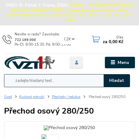
DNES JE:
Pátek 7. Srpna, 2026
|
POZOR - PRÁZDNINOVÝ PROVOZ
SKLADU / OSOBNÍ ODBĚRY - Provozní doba skladu pro osobní
odběry objednávek do 31.08.2026: Po - Čt: 13:00 - 15:30, Pá: 13:00 -
15:00
Nevíte si rady? Zavolejte.
0
ks
CZK
722 169 000
za
0,00 Kč
Po-Čt: 8:00-15:30, Pá: 8:00-15:00
Menu
Hledat
Úvod
Kruhové potrubí
Přechody / redukce
Přechod osový 280/250
Přechod osový 280/250