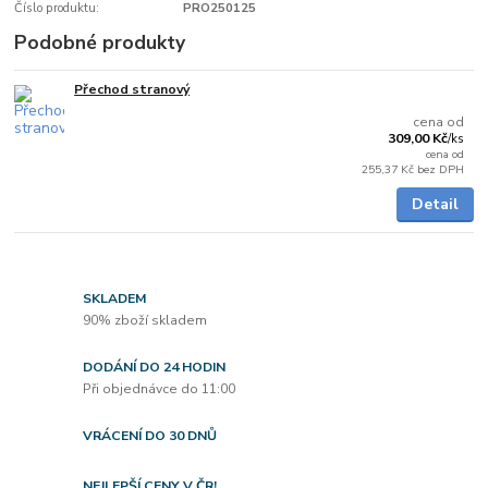
Číslo produktu:
PRO250125
Podobné produkty
Přechod stranový
5 - 7 dnů
cena od
309,00 Kč
/
ks
cena od
255,37 Kč
bez DPH
Detail
SKLADEM
90% zboží skladem
DODÁNÍ DO 24 HODIN
Při objednávce do 11:00
VRÁCENÍ DO 30 DNŮ
NEJLEPŠÍ CENY V ČR!