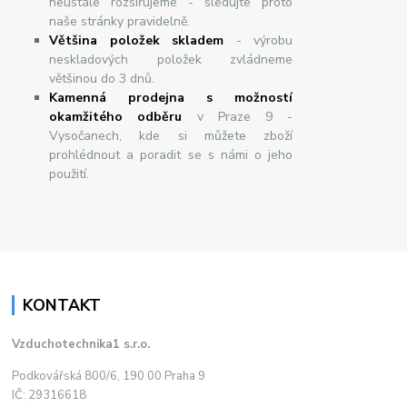
neustále rozšiřujeme - sledujte proto
naše stránky pravidelně.
Většina položek skladem
- výrobu
neskladových položek zvládneme
většinou do 3 dnů.
Kamenná prodejna s možností
okamžitého odběru
v Praze 9 -
Vysočanech, kde si můžete zboží
prohlédnout a poradit se s námi o jeho
použití.
KONTAKT
Vzduchotechnika1 s.r.o.
Podkovářská 800/6, 190 00 Praha 9
IČ: 29316618