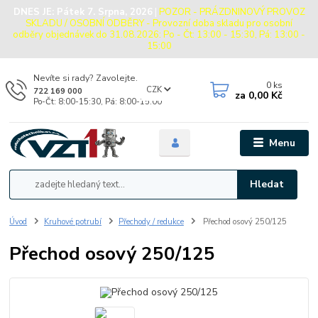
DNES JE:
Pátek 7. Srpna, 2026
|
POZOR - PRÁZDNINOVÝ PROVOZ
SKLADU / OSOBNÍ ODBĚRY - Provozní doba skladu pro osobní
odběry objednávek do 31.08.2026: Po - Čt: 13:00 - 15:30, Pá: 13:00 -
15:00
Nevíte si rady? Zavolejte.
0
ks
CZK
722 169 000
za
0,00 Kč
Po-Čt: 8:00-15:30, Pá: 8:00-15:00
Menu
Hledat
Úvod
Kruhové potrubí
Přechody / redukce
Přechod osový 250/125
Přechod osový 250/125