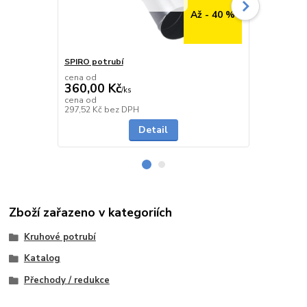
Až - 40 %
SPIRO potrubí
SPIRO potru
cena od
cena od
360,00 Kč
291,00 K
/
ks
cena od
cena od
Skladem
297,52 Kč
bez DPH
240,50 Kč
be
Detail
Zboží zařazeno v kategoriích
Kruhové potrubí
Katalog
Přechody / redukce