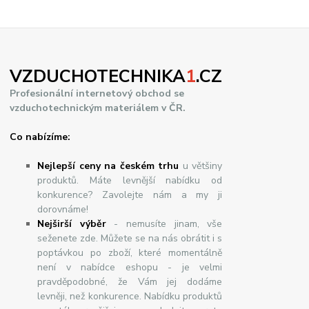
VZDUCHOTECHNIKA
1
.CZ
Profesionální internetový obchod se
vzduchotechnickým materiálem v ČR.
Co nabízíme:
Nejlepší ceny na českém trhu
u většiny
produktů. Máte levnější nabídku od
konkurence? Zavolejte nám a my ji
dorovnáme!
Nej
š
ir
ší
v
ý
b
ě
r
- nemusíte jinam, vše
seženete zde. Můžete se na nás obrátit i s
poptávkou po zboží, které momentálně
není v nabídce eshopu - je velmi
pravděpodobné, že Vám jej dodáme
levněji, než konkurence. Nabídku produktů